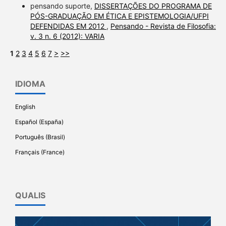
pensando suporte,
DISSERTAÇÕES DO PROGRAMA DE
PÓS-GRADUAÇÃO EM ÉTICA E EPISTEMOLOGIA/UFPI
DEFENDIDAS EM 2012
,
Pensando - Revista de Filosofia:
v. 3 n. 6 (2012): VARIA
1
2
3
4
5
6
7
>
>>
IDIOMA
English
Español (España)
Português (Brasil)
Français (France)
QUALIS