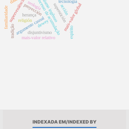
superveniência local
realismo ingênuo
processo de acumulação
tecnología
teología
superstición
mais-valor global
proyección
acción
familiaridade
herança
argumento causal
religión
dewey
tradição
espirito
disjuntivismo
mais-valor relativo
INDEXADA EM/INDEXED BY