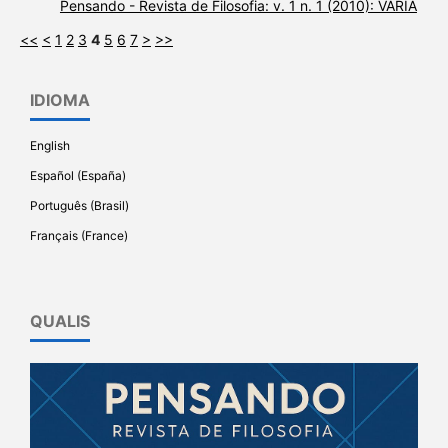
Pensando - Revista de Filosofia: v. 1 n. 1 (2010): VARIA
<<
<
1
2
3
4
5
6
7
>
>>
IDIOMA
English
Español (España)
Português (Brasil)
Français (France)
QUALIS