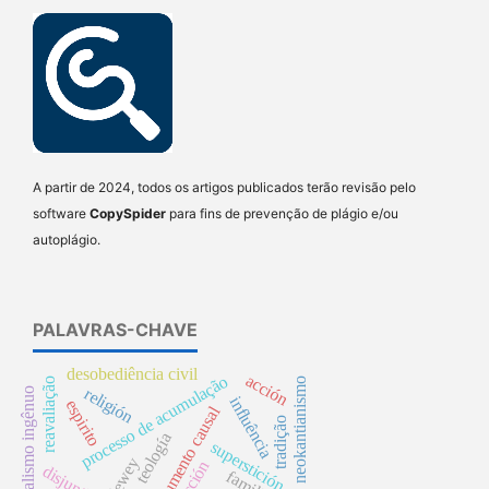
A partir de 2024, todos os artigos publicados terão revisão pelo
software
CopySpider
para fins de prevenção de plágio e/ou
autoplágio.
PALAVRAS-CHAVE
desobediência civil
acción
processo de acumulação
reavaliação
neokantianismo
religión
realismo ingênuo
influência
espirito
argumento causal
tradição
teología
superstición
dewey