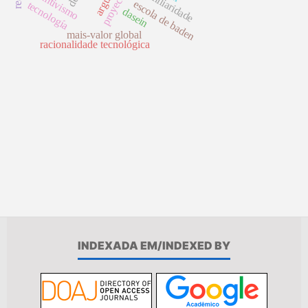
proyección
disjuntivismo
familiaridade
escola de baden
tecnología
dasein
mais-valor global
racionalidade tecnológica
INDEXADA EM/INDEXED BY