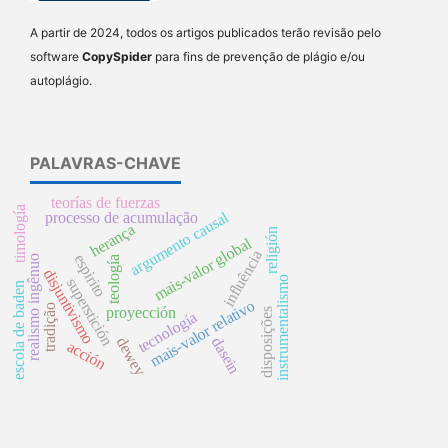
A partir de 2024, todos os artigos publicados terão revisão pelo
software
CopySpider
para fins de prevenção de plágio e/ou
autoplágio.
PALAVRAS-CHAVE
teorías de fuerzas
timología
argumento causal
processo de acumulação
herança
religión
mais-valor global
influência
espirito
realismo ingênuo
teología
disjuntivismo
instrumentalismo
superstición
escola de baden
mais-valor relativo
tradição
proyección
disposições
tecnología
dasein
dewey
acción