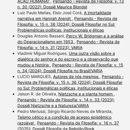
AÇÃO HUMANA?
,
Pensando - Revista de Filosofia: v. 13
n. 30 (2022): Dossiê Maurice Blondel
Luiz Paulo Matias, Elsio José Corá,
A imortalidade
narrativa em Hannah Arendt
,
Pensando - Revista de
Filosofia: v. 15 n. 36 (2024): Dossiê Filosofar no Sul:
Problemáticas políticas, institucionais e éticas
Douglas Antonio Bassani,
Percy W. Bridgman e a análise
do Operacionalismo em 1953
,
Pensando - Revista de
Filosofia: v. 14 n. 31 (2023): VARIA
Vladimir Miguel Rodrigues,
Uma outra visão sobre a
dialética do senhor e do escravo e a observação que
mudou a história
,
Pensando - Revista de Filosofia: v. 15
n. 34 (2024): Dossiê Filosofia no Brasil/VARIA
LUCIO MARQUES,
Autores de nós mesmos
,
Pensando -
Revista de Filosofia: v. 15 n. 36 (2024): Dossiê Filosofar
no Sul: Problemáticas políticas, institucionais e éticas
Jelson R. de Oliveira,
Nietzsche e a planta homem
,
Pensando - Revista de Filosofia: v. 14 n. 33 (2023):
Dossiê Nietzsche e a Natureza/VARIA
Pedro Merlussi, Sérgio Ricardo Neves de Miranda,
Teísmo cético e a condição de acesso epistêmico
razoável
,
Pensando - Revista de Filosofia: v. 16 n. 37
(2025): Dossiê Filosofia da Religião/Book