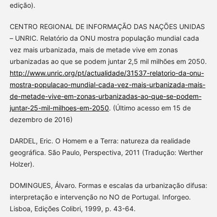
edição).
CENTRO REGIONAL DE INFORMAÇÃO DAS NAÇÕES UNIDAS
– UNRIC. Relatório da ONU mostra população mundial cada
vez mais urbanizada, mais de metade vive em zonas
urbanizadas ao que se podem juntar 2,5 mil milhões em 2050.
http://www.unric.org/pt/actualidade/31537-relatorio-da-onu-
mostra-populacao-mundial-cada-vez-mais-urbanizada-mais-
de-metade-vive-em-zonas-urbanizadas-ao-que-se-podem-
juntar-25-mil-milhoes-em-2050
. (Último acesso em 15 de
dezembro de 2016)
DARDEL, Eric. O Homem e a Terra: natureza da realidade
geográfica. São Paulo, Perspectiva, 2011 (Tradução: Werther
Holzer).
DOMINGUES, Álvaro. Formas e escalas da urbanização difusa:
interpretação e intervenção no NO de Portugal. Inforgeo.
Lisboa, Edições Colibri, 1999, p. 43-64.