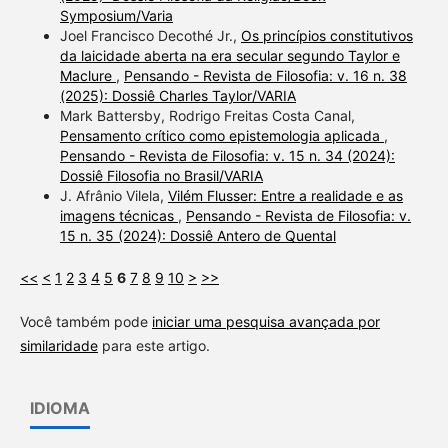
Symposium/Varia
Joel Francisco Decothé Jr.,
Os princípios constitutivos
da laicidade aberta na era secular segundo Taylor e
Maclure
,
Pensando - Revista de Filosofia: v. 16 n. 38
(2025): Dossiê Charles Taylor/VARIA
Mark Battersby, Rodrigo Freitas Costa Canal,
Pensamento crítico como epistemologia aplicada
,
Pensando - Revista de Filosofia: v. 15 n. 34 (2024):
Dossiê Filosofia no Brasil/VARIA
J. Afrânio Vilela,
Vilém Flusser: Entre a realidade e as
imagens técnicas
,
Pensando - Revista de Filosofia: v.
15 n. 35 (2024): Dossiê Antero de Quental
<<
<
1
2
3
4
5
6
7
8
9
10
>
>>
Você também pode
iniciar uma pesquisa avançada por
similaridade
para este artigo.
IDIOMA