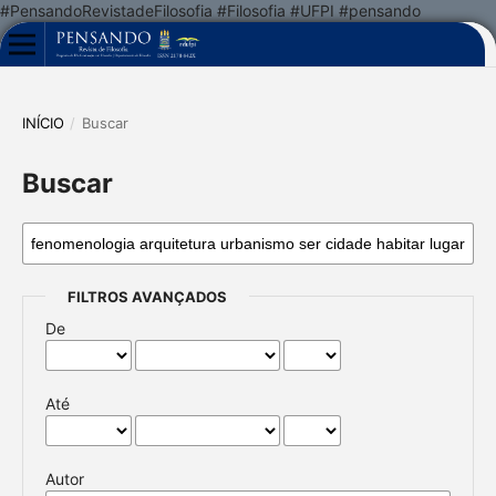
#PensandoRevistadeFilosofia #Filosofia #UFPI #pensando
INÍCIO
/
Buscar
Buscar
FILTROS AVANÇADOS
De
Até
Autor