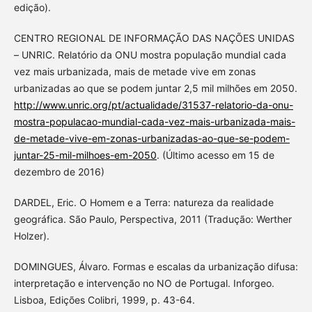
edição).
CENTRO REGIONAL DE INFORMAÇÃO DAS NAÇÕES UNIDAS
– UNRIC. Relatório da ONU mostra população mundial cada
vez mais urbanizada, mais de metade vive em zonas
urbanizadas ao que se podem juntar 2,5 mil milhões em 2050.
http://www.unric.org/pt/actualidade/31537-relatorio-da-onu-
mostra-populacao-mundial-cada-vez-mais-urbanizada-mais-
de-metade-vive-em-zonas-urbanizadas-ao-que-se-podem-
juntar-25-mil-milhoes-em-2050
. (Último acesso em 15 de
dezembro de 2016)
DARDEL, Eric. O Homem e a Terra: natureza da realidade
geográfica. São Paulo, Perspectiva, 2011 (Tradução: Werther
Holzer).
DOMINGUES, Álvaro. Formas e escalas da urbanização difusa:
interpretação e intervenção no NO de Portugal. Inforgeo.
Lisboa, Edições Colibri, 1999, p. 43-64.