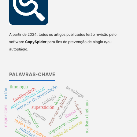
A partir de 2024, todos os artigos publicados terão revisão pelo
software
CopySpider
para fins de prevenção de plágio e/ou
autoplágio.
PALAVRAS-CHAVE
processo de acumulação
timología
tecnología
superveniência local
familiaridade
acción
dewey
teología
mais-valor global
disjuntivismo
religión
realismo ingênuo
superstición
disposições
proyección
dasein
espirito
tradição
argumento causal
mais-valor relativo
fusão de culturas
influência
herança