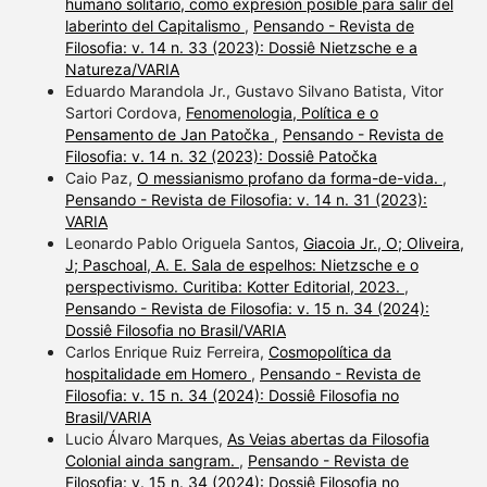
humano solitario, como expresión posible para salir del
laberinto del Capitalismo
,
Pensando - Revista de
Filosofia: v. 14 n. 33 (2023): Dossiê Nietzsche e a
Natureza/VARIA
Eduardo Marandola Jr., Gustavo Silvano Batista, Vitor
Sartori Cordova,
Fenomenologia, Política e o
Pensamento de Jan Patočka
,
Pensando - Revista de
Filosofia: v. 14 n. 32 (2023): Dossiê Patočka
Caio Paz,
O messianismo profano da forma-de-vida.
,
Pensando - Revista de Filosofia: v. 14 n. 31 (2023):
VARIA
Leonardo Pablo Origuela Santos,
Giacoia Jr., O; Oliveira,
J; Paschoal, A. E. Sala de espelhos: Nietzsche e o
perspectivismo. Curitiba: Kotter Editorial, 2023.
,
Pensando - Revista de Filosofia: v. 15 n. 34 (2024):
Dossiê Filosofia no Brasil/VARIA
Carlos Enrique Ruiz Ferreira,
Cosmopolítica da
hospitalidade em Homero
,
Pensando - Revista de
Filosofia: v. 15 n. 34 (2024): Dossiê Filosofia no
Brasil/VARIA
Lucio Álvaro Marques,
As Veias abertas da Filosofia
Colonial ainda sangram.
,
Pensando - Revista de
Filosofia: v. 15 n. 34 (2024): Dossiê Filosofia no