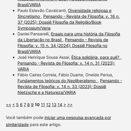
Brasil/VARIA
Paulo Estevão Cavalcanti,
Diversidade religiosa e
Sincretismo
,
Pensando - Revista de Filosofia: v. 16 n.
37 (2025): Dossiê Filosofia da Religião/Book
Symposium/Varia
Daniel Pansarelli,
Ensaio para uma história da Filosofia
da Libertação no Brasil
,
Pensando - Revista de
Filosofia: v. 15 n. 34 (2024): Dossiê Filosofia no
Brasil/VARIA
José Henrique Sousa Assai,
Ética solidária, para quê?
,
Pensando - Revista de Filosofia: v. 14 n. 31 (2023):
VARIA
Fábio Caires Correia, Fábio Duarte, Oneide Perius,
Fundamentos teóricos do Neoliberalismo:
,
Pensando -
Revista de Filosofia: v. 14 n. 33 (2023): Dossiê
Nietzsche e a Natureza/VARIA
<<
<
5
6
7
8
9
10
11
12
13
14
>
>>
Você também pode
iniciar uma pesquisa avançada por
similaridade
para este artigo.