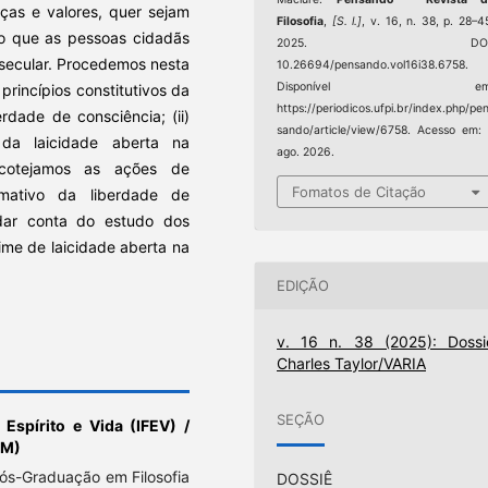
ças e valores, quer sejam
Filosofia
,
[S. l.]
, v. 16, n. 38, p. 28–4
ilo que as pessoas cidadãs
2025. DOI
 secular. Procedemos nesta
10.26694/pensando.vol16i38.6758.
Disponível em
princípios constitutivos da
https://periodicos.ufpi.br/index.php/pe
rdade de consciência; (ii)
sando/article/view/6758. Acesso em:
 da laicidade aberta na
ago. 2026.
) cotejamos as ações de
Fomatos de Citação
mativo da liberdade de
 dar conta do estudo dos
gime de laicidade aberta na
EDIÇÃO
v. 16 n. 38 (2025): Dossi
Charles Taylor/VARIA
SEÇÃO
a Espírito e Vida (IFEV) /
TM)
s-Graduação em Filosofia
DOSSIÊ