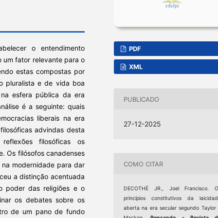
tabelecer o entendimento
PDF
 um fator relevante para o
XML
sendo estas compostas por
 pluralista e de vida boa
 na esfera pública da era
PUBLICADO
nálise é a seguinte: quais
mocracias liberais na era
27-12-2025
ilosóficas advindas desta
flexões filosóficas os
e. Os filósofos canadenses
COMO CITAR
a na modernidade para dar
eceu a distinção acentuada
o poder das religiões e o
DECOTHÉ JR., Joel Francisco. O
princípios constitutivos da laicida
nar os debates sobre os
aberta na era secular segundo Taylor
entro de um pano de fundo
Maclure.
Pensando - Revista d