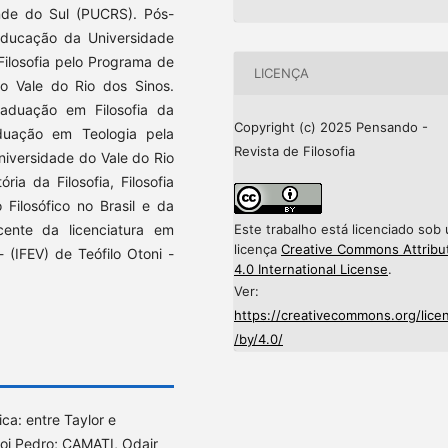
ande do Sul (PUCRS). Pós-
ducação da Universidade
Filosofia pelo Programa de
LICENÇA
o Vale do Rio dos Sinos.
aduação em Filosofia da
Copyright (c) 2025 Pensando -
duação em Teologia pela
Revista de Filosofia
niversidade do Vale do Rio
ia da Filosofia, Filosofia
o Filosófico no Brasil e da
Este trabalho está licenciado sob
ocente da licenciatura em
licença
Creative Commons Attribu
 - (IFEV) de Teófilo Otoni -
4.0 International License
.
Ver:
https://creativecommons.org/lice
/by/4.0/
ca: entre Taylor e
loi Pedro; CAMATI, Odair