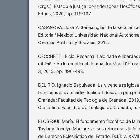
(orgs.). Estado e justiça: considerações filosófica
Educs, 2020, pp. 119-137.
CASANOVA, José V. Genealogías de la secularizac
Editorial/ México: Universidad Nacional Autónom
Ciencias Políticas y Sociales, 2012.
CECCHETTI, Elcio. Resenha: Laicidade e liberdade
ethic@ - An international Journal for Moral Philosop
3, 2015, pp. 490-498.
DEL RÍO, Ignacio Sepúlveda. La vivencia religiosa
transcendencia e individualidad desde la perspect
Granada: Facultad de Teología de Granada, 2019. 
Granadina. Faculdad de Teología de Granada, n. 
ELÓSEGUI, María. El fundamento filosófico de la l
Taylor y Jocelyn Maclure versus retrocesos jurídic
de Derecho Eclesiástico del Estado. [s.l.]: v. XXVI