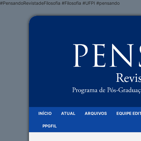
#PensandoRevistadeFilosofia #Filosofia #UFPI #pensando
INÍCIO
ATUAL
ARQUIVOS
EQUIPE EDI
PPGFIL