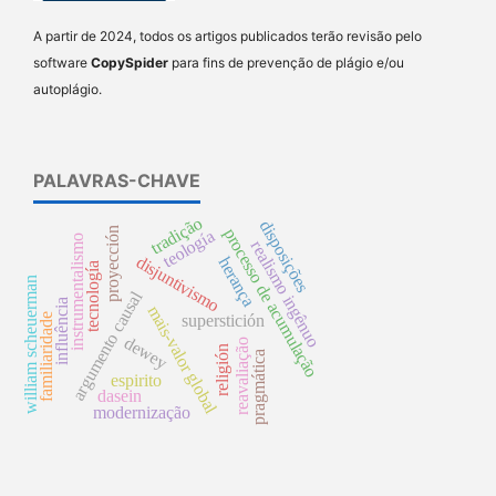
A partir de 2024, todos os artigos publicados terão revisão pelo
software
CopySpider
para fins de prevenção de plágio e/ou
autoplágio.
PALAVRAS-CHAVE
tradição
disposições
processo de acumulação
proyección
teología
instrumentalismo
realismo ingênuo
disjuntivismo
herança
tecnología
william scheuerman
argumento causal
influência
mais-valor global
familiaridade
superstición
dewey
reavaliação
religión
pragmática
espirito
dasein
modernização