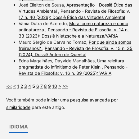
José Elielton de Sousa,
Apresentação - Dossiê Ética das
Virtudes Ambiental
,
Pensando - Revista de Filosofia: v.
17 n. 40 (2026): Dossiê Ética das Virtudes Ambiental
Vânia Dutra de Azeredo,
Moral como natureza e como
antinatureza
,
Pensando - Revista de Filosofia: v. 14 n.
33 (2023): Dossiê Nietzsche e a Natureza/VARIA
Mauro Sérgio de Carvalho Tomaz,
Por que ainda somos
freireanos?
,
Pensando - Revista de Filosofia: v. 15 n. 35
(2024): Dossiê Antero de Quental
Edna Magalhães, Dayvide Magalhães,
Uma releitura
pragmatista do infinitismo de Peter Klein
,
Pensando -
Revista de Filosofia: v. 16 n. 39 (2025): VARIA
<<
<
1
2
3
4
5
6
7
8
9
10
>
>>
Você também pode
iniciar uma pesquisa avançada por
similaridade
para este artigo.
IDIOMA