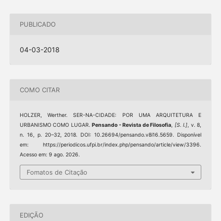
PUBLICADO
04-03-2018
COMO CITAR
HOLZER, Werther. SER-NA-CIDADE: POR UMA ARQUITETURA E
URBANISMO COMO LUGAR.
Pensando - Revista de Filosofia
,
[S. l.]
, v. 8,
n. 16, p. 20–32, 2018. DOI: 10.26694/pensando.v8i16.5659. Disponível
em: https://periodicos.ufpi.br/index.php/pensando/article/view/3396.
Acesso em: 9 ago. 2026.
Fomatos de Citação
EDIÇÃO