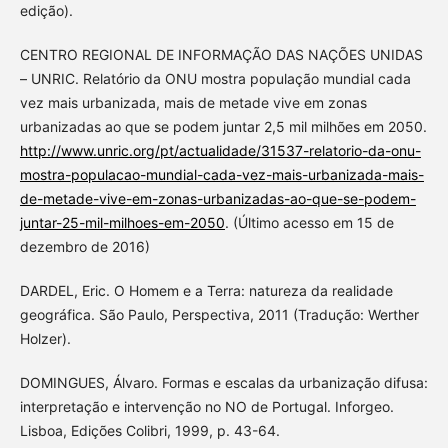
edição).
CENTRO REGIONAL DE INFORMAÇÃO DAS NAÇÕES UNIDAS
– UNRIC. Relatório da ONU mostra população mundial cada
vez mais urbanizada, mais de metade vive em zonas
urbanizadas ao que se podem juntar 2,5 mil milhões em 2050.
http://www.unric.org/pt/actualidade/31537-relatorio-da-onu-
mostra-populacao-mundial-cada-vez-mais-urbanizada-mais-
de-metade-vive-em-zonas-urbanizadas-ao-que-se-podem-
juntar-25-mil-milhoes-em-2050
. (Último acesso em 15 de
dezembro de 2016)
DARDEL, Eric. O Homem e a Terra: natureza da realidade
geográfica. São Paulo, Perspectiva, 2011 (Tradução: Werther
Holzer).
DOMINGUES, Álvaro. Formas e escalas da urbanização difusa:
interpretação e intervenção no NO de Portugal. Inforgeo.
Lisboa, Edições Colibri, 1999, p. 43-64.