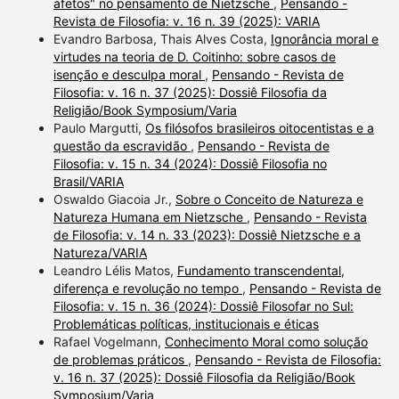
afetos" no pensamento de Nietzsche
,
Pensando -
Revista de Filosofia: v. 16 n. 39 (2025): VARIA
Evandro Barbosa, Thais Alves Costa,
Ignorância moral e
virtudes na teoria de D. Coitinho: sobre casos de
isenção e desculpa moral
,
Pensando - Revista de
Filosofia: v. 16 n. 37 (2025): Dossiê Filosofia da
Religião/Book Symposium/Varia
Paulo Margutti,
Os filósofos brasileiros oitocentistas e a
questão da escravidão
,
Pensando - Revista de
Filosofia: v. 15 n. 34 (2024): Dossiê Filosofia no
Brasil/VARIA
Oswaldo Giacoia Jr.,
Sobre o Conceito de Natureza e
Natureza Humana em Nietzsche
,
Pensando - Revista
de Filosofia: v. 14 n. 33 (2023): Dossiê Nietzsche e a
Natureza/VARIA
Leandro Lélis Matos,
Fundamento transcendental,
diferença e revolução no tempo
,
Pensando - Revista de
Filosofia: v. 15 n. 36 (2024): Dossiê Filosofar no Sul:
Problemáticas políticas, institucionais e éticas
Rafael Vogelmann,
Conhecimento Moral como solução
de problemas práticos
,
Pensando - Revista de Filosofia:
v. 16 n. 37 (2025): Dossiê Filosofia da Religião/Book
Symposium/Varia