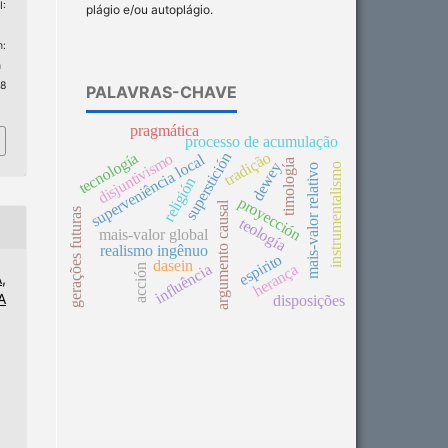
:
plágio e/ou autoplágio.
:
n
 8
PALAVRAS-CHAVE
pragmática
processo de acumulação
tradição
superstición
tecnología
disjuntivismo
superveniência local
timología
dewey
instrumentalismo
mais-valor relativo
religión
proyección
argumento causal
gerações futuras
teología
mais-valor global
realismo ingênuo
espirito
dasein
influência
herança
acción
,
A
disposições