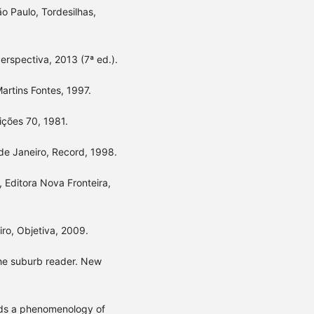
o Paulo, Tordesilhas,
rspectiva, 2013 (7ª ed.).
rtins Fontes, 1997.
ições 70, 1981.
de Janeiro, Record, 1998.
, Editora Nova Fronteira,
ro, Objetiva, 2009.
he suburb reader. New
ds a phenomenology of