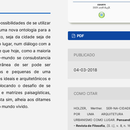
ssibilidades de se utilizar
 uma nova ontologia para a
PDF
to, seja da cidade seja de
o lugar, num diálogo com a
de que hoje, como a maioria
PUBLICADO
no-mundo se consubstancia
orânea de ser pode ser
04-03-2018
ias e pequenas de uma
s ideais e arquitetônicos e
olocando o desafio de se
e matrizes paisagísticas,
COMO CITAR
ta sim, alheia aos ditames
o mundo vivido.
HOLZER, Werther. SER-NA-CIDADE
POR UMA ARQUITETURA 
URBANISMO COMO LUGAR.
Pensand
- Revista de Filosofia
,
[S. l.]
, v. 8, n. 1