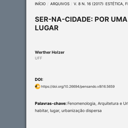
INÍCIO
/
ARQUIVOS
/
V. 8 N. 16 (2017): ESTÉTICA
SER-NA-CIDADE: POR UM
LUGAR
Werther Holzer
UFF
DOI:
https://doi.org/10.26694/pensando.v8i16.5659
Palavras-chave:
Fenomenologia, Arquitetura e U
habitar, lugar, urbanização dispersa