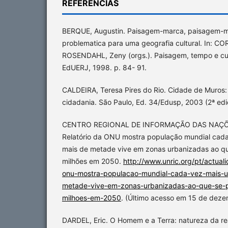
REFERÊNCIAS
BERQUE, Augustin. Paisagem-marca, paisagem-ma
problematica para uma geografia cultural. In: C
ROSENDAHL, Zeny (orgs.). Paisagem, tempo e cult
EdUERJ, 1998. p. 84- 91.
CALDEIRA, Teresa Pires do Rio. Cidade de Muros:
cidadania. São Paulo, Ed. 34/Edusp, 2003 (2ª edi
CENTRO REGIONAL DE INFORMAÇÃO DAS NAÇÕE
Relatório da ONU mostra população mundial cada
mais de metade vive em zonas urbanizadas ao qu
milhões em 2050.
http://www.unric.org/pt/actual
onu-mostra-populacao-mundial-cada-vez-mais-u
metade-vive-em-zonas-urbanizadas-ao-que-se-p
milhoes-em-2050
. (Último acesso em 15 de dez
DARDEL, Eric. O Homem e a Terra: natureza da re