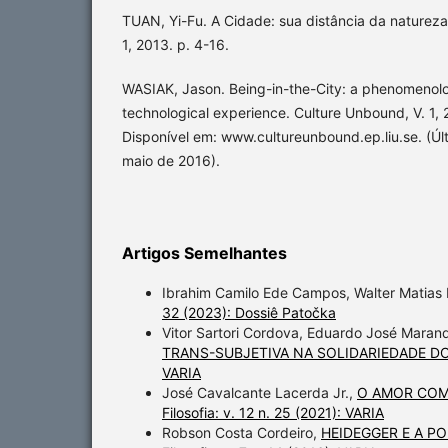
TUAN, Yi-Fu. A Cidade: sua distância da natureza.
1, 2013. p. 4-16.
WASIAK, Jason. Being-in-the-City: a phenomenolo
technological experience. Culture Unbound, V. 1,
Disponível em: www.cultureunbound.ep.liu.se. (Ú
maio de 2016).
Artigos Semelhantes
Ibrahim Camilo Ede Campos, Walter Matias
32 (2023): Dossiê Patočka
Vitor Sartori Cordova, Eduardo José Marand
TRANS-SUBJETIVA NA SOLIDARIEDADE 
VARIA
José Cavalcante Lacerda Jr.,
O AMOR COM
Filosofia: v. 12 n. 25 (2021): VARIA
Robson Costa Cordeiro,
HEIDEGGER E A P