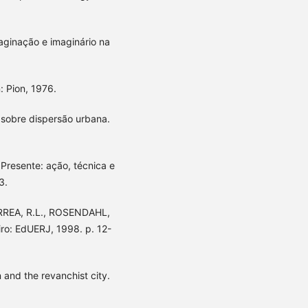
ginação e imaginário na
 Pion, 1976.
s sobre dispersão urbana.
 Presente: ação, técnica e
3.
ORREA, R.L., ROSENDAHL,
iro: EdUERJ, 1998. p. 12-
n and the revanchist city.