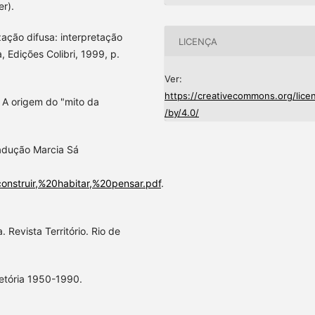
er).
ação difusa: interpretação
LICENÇA
, Edições Colibri, 1999, p.
Ver:
https://creativecommons.org/lice
 A origem do "mito da
/by/4.0/
radução Marcia Sá
construir,%20habitar,%20pensar.pdf
.
Revista Território. Rio de
jetória 1950-1990.