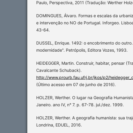
Paulo, Perspectiva, 2011 (Tradução: Werther Holz
DOMINGUES, Álvaro. Formas e escalas da urbaniz
e intervenção no NO de Portugal. Inforgeo. Lisboa
43-64.
DUSSEL, Enrique. 1492: o encobrimento do outro.
modernidade". Petrópolis, Editora Vozes, 1993.
HEIDEGGER, Martin. Construir, habitar, pensar (T
Cavalcante Schuback).
http://www.prourb.fau.ufrj.br/jkos/p2/heidegger_
(Último acesso em 07 de junho de 2016).
HOLZER, Werther. O lugar na Geografia Humanista. 
Janeiro. ano IV, n° 7. p. 67-78. jul./dez. 1999.
HOLZER, Werther. A geografia humanista: sua tra
Londrina, EDUEL, 2016.