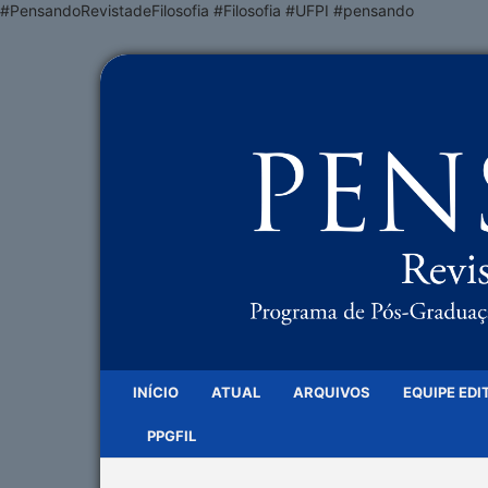
#PensandoRevistadeFilosofia #Filosofia #UFPI #pensando
INÍCIO
ATUAL
ARQUIVOS
EQUIPE EDI
PPGFIL