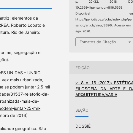
p. 20–32, 2018. DOI
10.26694/pensando.v8i16.5659.
Disponível em
triz: elementos da
https://periodicos.ufpi.br/index.php/pe
ORREA, Roberto Lobato e
sando/article/view/3396. Acesso em:
ago. 2026.
ura. Rio de Janeiro:
Fomatos de Citação
 crime, segregação e
ção).
EDIÇÃO
S UNIDAS – UNRIC.
 vez mais urbanizada,
v. 8 n. 16 (2017): ESTÉTICA
e se podem juntar 2,5 mil
FILOSOFIA DA ARTE E D
idade/31537-relatorio-da-
ARQUITETURA/VARIA
rbanizada-mais-de-
odem-juntar-25-mil-
SEÇÃO
embro de 2016)
DOSSIÊ
alidade geográfica. São