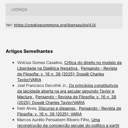
LICENÇA
Ver:
https://creativecommons.org/licenses/by/4.0/
Artigos Semelhantes
Vinícius Gomes Casalino,
Crítica do direito no modelo da
Liberdade na Dialética Negativa
,
Pensando - Revista
de Filosofia: v. 16 n. 38 (2025): Dossiê Charles
Taylor/VARIA
Joel Francisco Decothé Jr.,
Os princípios constitutivos
da laicidade aberta na era secular segundo Taylor e
Maclure
,
Pensando - Revista de Filosofia: v. 16 n. 38
(2025): Dossiê Charles Taylor/VARIA
Italo Alves,
Discurso e dissenso
,
Pensando - Revista de
Filosofia: v. 16 n. 39 (2025): VARIA
Marcos Aurélio Pensabem Ribeiro Filho,
Uma
reconstrução da concepção secular do político a partir