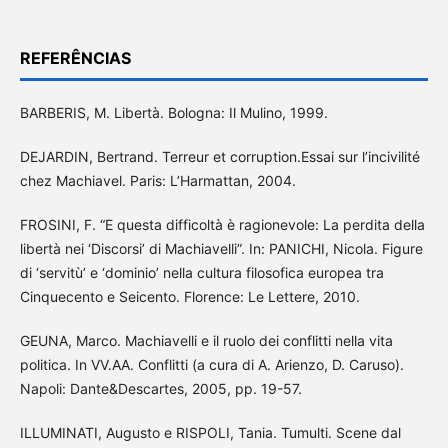
REFERÊNCIAS
BARBERIS, M. Libertà. Bologna: Il Mulino, 1999.
DEJARDIN, Bertrand. Terreur et corruption.Essai sur l’incivilité
chez Machiavel. Paris: L’Harmattan, 2004.
FROSINI, F. “E questa difficoltà è ragionevole: La perdita della
libertà nei ‘Discorsi’ di Machiavelli”. In: PANICHI, Nicola. Figure
di ‘servitù’ e ‘dominio’ nella cultura filosofica europea tra
Cinquecento e Seicento. Florence: Le Lettere, 2010.
GEUNA, Marco. Machiavelli e il ruolo dei conflitti nella vita
politica. In VV.AA. Conflitti (a cura di A. Arienzo, D. Caruso).
Napoli: Dante&Descartes, 2005, pp. 19-57.
ILLUMINATI, Augusto e RISPOLI, Tania. Tumulti. Scene dal