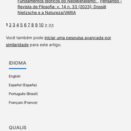
Fundamentos teóricos do Neoliberalismo:
,
Pensando -
Revista de Filosofia: v. 14 n. 33 (2023): Dossiê
Nietzsche e a Natureza/VARIA
1
2
3
4
5
6
7
8
9
10
>
>>
Você também pode
iniciar uma pesquisa avançada por
similaridade
para este artigo.
IDIOMA
English
Español (España)
Português (Brasil)
Français (France)
QUALIS