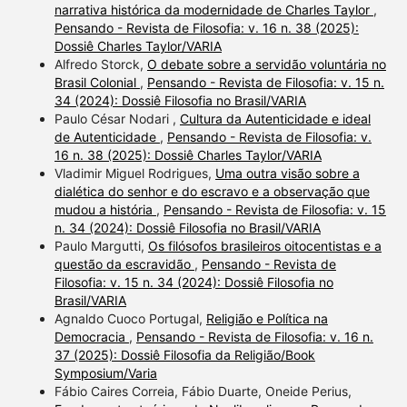
narrativa histórica da modernidade de Charles Taylor
,
Pensando - Revista de Filosofia: v. 16 n. 38 (2025):
Dossiê Charles Taylor/VARIA
Alfredo Storck,
O debate sobre a servidão voluntária no
Brasil Colonial
,
Pensando - Revista de Filosofia: v. 15 n.
34 (2024): Dossiê Filosofia no Brasil/VARIA
Paulo César Nodari ,
Cultura da Autenticidade e ideal
de Autenticidade
,
Pensando - Revista de Filosofia: v.
16 n. 38 (2025): Dossiê Charles Taylor/VARIA
Vladimir Miguel Rodrigues,
Uma outra visão sobre a
dialética do senhor e do escravo e a observação que
mudou a história
,
Pensando - Revista de Filosofia: v. 15
n. 34 (2024): Dossiê Filosofia no Brasil/VARIA
Paulo Margutti,
Os filósofos brasileiros oitocentistas e a
questão da escravidão
,
Pensando - Revista de
Filosofia: v. 15 n. 34 (2024): Dossiê Filosofia no
Brasil/VARIA
Agnaldo Cuoco Portugal,
Religião e Política na
Democracia
,
Pensando - Revista de Filosofia: v. 16 n.
37 (2025): Dossiê Filosofia da Religião/Book
Symposium/Varia
Fábio Caires Correia, Fábio Duarte, Oneide Perius,