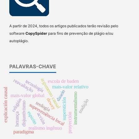
A partir de 2024, todos os artigos publicados terão revisão pelo
software
CopySpider
para fins de prevenção de plágio e/ou
autoplágio.
PALAVRAS-CHAVE
argumento causal
reavaliação
tecnología
escola de baden
mais-valor relativo
explicación causal
dasein
instrumentalismo
mais-valor global
dewey
superstición
religión
tradição
teología
disjuntivismo
superveniência local
espirito
herança
acción
proyección
realismo ingênuo
paradigma