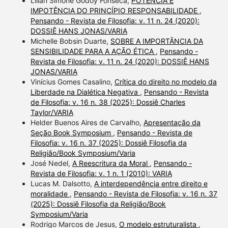
Lilian Simone Godoy Fonseca,
POTÊNCIA E
IMPOTÊNCIA DO PRINCÍPIO RESPONSABILIDADE
,
Pensando - Revista de Filosofia: v. 11 n. 24 (2020):
DOSSIÊ HANS JONAS/VARIA
Michelle Bobsin Duarte,
SOBRE A IMPORTÂNCIA DA
SENSIBILIDADE PARA A AÇÃO ÉTICA
,
Pensando -
Revista de Filosofia: v. 11 n. 24 (2020): DOSSIÊ HANS
JONAS/VARIA
Vinícius Gomes Casalino,
Crítica do direito no modelo da
Liberdade na Dialética Negativa
,
Pensando - Revista
de Filosofia: v. 16 n. 38 (2025): Dossiê Charles
Taylor/VARIA
Helder Buenos Aires de Carvalho,
Apresentação da
Seção Book Symposium
,
Pensando - Revista de
Filosofia: v. 16 n. 37 (2025): Dossiê Filosofia da
Religião/Book Symposium/Varia
José Nedel,
A Reescritura da Moral
,
Pensando -
Revista de Filosofia: v. 1 n. 1 (2010): VARIA
Lucas M. Dalsotto,
A interdependência entre direito e
moralidade
,
Pensando - Revista de Filosofia: v. 16 n. 37
(2025): Dossiê Filosofia da Religião/Book
Symposium/Varia
Rodrigo Marcos de Jesus,
O modelo estruturalista
,