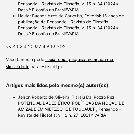
Pensando - Revista de Filosofia: v. 15 n. 34 (2024):
Dossiê Filosofia no Brasil/VARIA
Helder Buenos Aires de Carvalho,
Editorial: 15 anos de
publicação da Pensando - Revista de Filosofia
,
Pensando - Revista de Filosofia: v. 15 n. 34 (2024):
Dossiê Filosofia no Brasil/VARIA
<<
<
1
2
3
4
5
6
7
8
9
10
>
>>
Você também pode
iniciar uma pesquisa avançada por
similaridade
para este artigo.
Artigos mais lidos pelo mesmo(s) autor(es)
Jelson Roberto de Oliveira, Tiaraju Dal Pozzo Pez,
POTENCIALIDADES ÉTICO-POLÍTICAS DA NOÇÃO DE
AMIZADE EM NIETZSCHE E FOUCAULT
,
Pensando -
Revista de Filosofia: v. 12 n. 27 (2021): VARIA