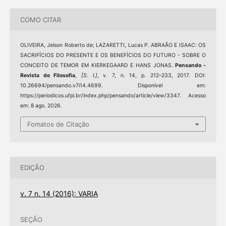
COMO CITAR
OLIVEIRA, Jelson Roberto de; LAZARETTI, Lucas P. ABRAÃO E ISAAC: OS
SACRIFÍCIOS DO PRESENTE E OS BENEFÍCIOS DO FUTURO - SOBRE O
CONCEITO DE TEMOR EM KIERKEGAARD E HANS JONAS.
Pensando -
Revista de Filosofia
,
[S. l.]
, v. 7, n. 14, p. 212–233, 2017. DOI:
10.26694/pensando.v7i14.4699. Disponível em:
https://periodicos.ufpi.br/index.php/pensando/article/view/3347. Acesso
em: 8 ago. 2026.
Fomatos de Citação
EDIÇÃO
v. 7 n. 14 (2016): VARIA
SEÇÃO