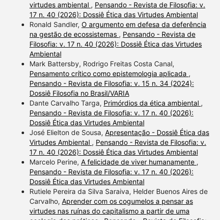
virtudes ambiental
,
Pensando - Revista de Filosofia: v.
17 n. 40 (2026): Dossiê Ética das Virtudes Ambiental
Ronald Sandler,
O argumento em defesa da deferência
na gestão de ecossistemas
,
Pensando - Revista de
Filosofia: v. 17 n. 40 (2026): Dossiê Ética das Virtudes
Ambiental
Mark Battersby, Rodrigo Freitas Costa Canal,
Pensamento crítico como epistemologia aplicada
,
Pensando - Revista de Filosofia: v. 15 n. 34 (2024):
Dossiê Filosofia no Brasil/VARIA
Dante Carvalho Targa,
Primórdios da ética ambiental
,
Pensando - Revista de Filosofia: v. 17 n. 40 (2026):
Dossiê Ética das Virtudes Ambiental
José Elielton de Sousa,
Apresentação - Dossiê Ética das
Virtudes Ambiental
,
Pensando - Revista de Filosofia: v.
17 n. 40 (2026): Dossiê Ética das Virtudes Ambiental
Marcelo Perine,
A felicidade de viver humanamente
,
Pensando - Revista de Filosofia: v. 17 n. 40 (2026):
Dossiê Ética das Virtudes Ambiental
Rutiele Pereira da Silva Saraiva, Helder Buenos Aires de
Carvalho,
Aprender com os cogumelos a pensar as
virtudes nas ruínas do capitalismo a partir de uma