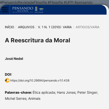
#PensandoRevistadeFilosofia #Filosofia #UFPI #pensando
INÍCIO
/
ARQUIVOS
/
V. 1 N. 1 (2010): VARIA
/
ARTIGOS/VARIA
A Reescritura da Moral
José Nedel
DOI:
https://doi.org/10.26694/pensando.v1i1.438
Palavras-chave:
Ética aplicada; Hans Jonas; Peter Singer;
Michel Serres; Animais