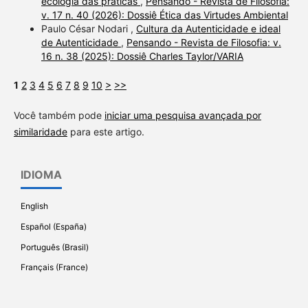
ecologia das práticas
,
Pensando - Revista de Filosofia:
v. 17 n. 40 (2026): Dossiê Ética das Virtudes Ambiental
Paulo César Nodari ,
Cultura da Autenticidade e ideal
de Autenticidade
,
Pensando - Revista de Filosofia: v.
16 n. 38 (2025): Dossiê Charles Taylor/VARIA
1
2
3
4
5
6
7
8
9
10
>
>>
Você também pode
iniciar uma pesquisa avançada por
similaridade
para este artigo.
IDIOMA
English
Español (España)
Português (Brasil)
Français (France)