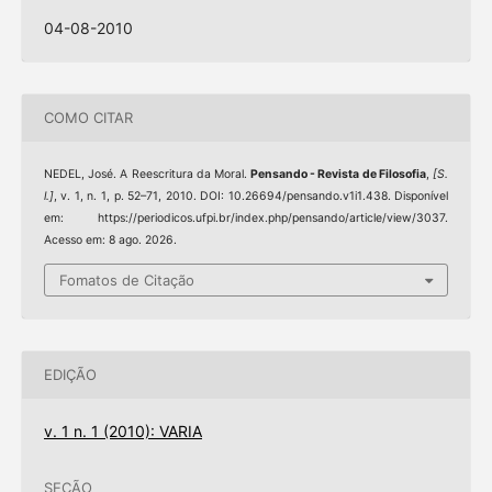
04-08-2010
COMO CITAR
NEDEL, José. A Reescritura da Moral.
Pensando - Revista de Filosofia
,
[S.
l.]
, v. 1, n. 1, p. 52–71, 2010. DOI: 10.26694/pensando.v1i1.438. Disponível
em: https://periodicos.ufpi.br/index.php/pensando/article/view/3037.
Acesso em: 8 ago. 2026.
Fomatos de Citação
EDIÇÃO
v. 1 n. 1 (2010): VARIA
SEÇÃO