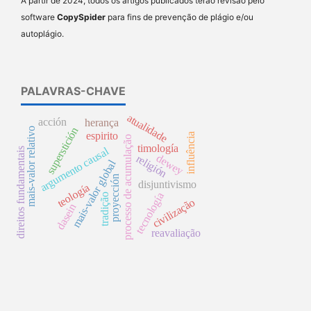
A partir de 2024, todos os artigos publicados terão revisão pelo
software
CopySpider
para fins de prevenção de plágio e/ou
autoplágio.
PALAVRAS-CHAVE
atualidade
acción
herança
superstición
mais-valor relativo
espirito
influência
processo de acumulação
timología
argumento causal
direitos fundamentais
dewey
religión
mais-valor global
proyección
disjuntivismo
teología
tecnología
tradição
civilização
dasein
reavaliação