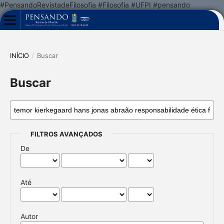
#PensandoRevistadeFilosofia #Filosofia #UFPI #pensando
INÍCIO
/
Buscar
Buscar
FILTROS AVANÇADOS
De
Até
Autor