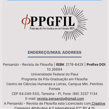
ENDEREÇO/MAIL ADDRESS
Pensando - Revista de Filosofia |
ISSN
: 2178-842X |
Prefixo DOI
:
10.26694
Universidade Federal do Piauí
Programa de Pós-Graduação em Filosofia
Centro de Ciências Humanas e Letras, Campus Min. Petrônio
Portela
CEP 64.049-550, Teresina - PI, Fone: (86) 3237 1134
E-mail:
revista.pensando@gmail.com
A Pensando - Revista de Filosofia esta Licenciado com
Creative
Commons Attribution 4.0 International (CC BY 4.0)