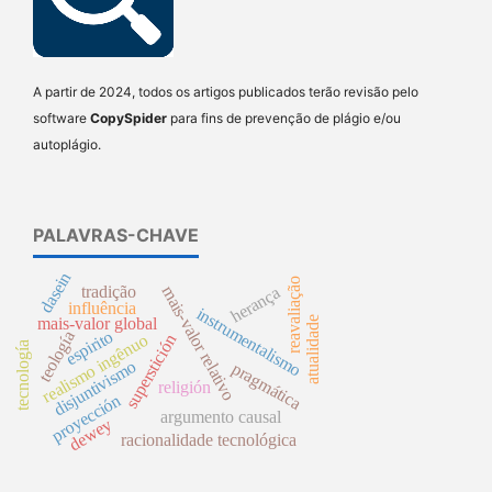
A partir de 2024, todos os artigos publicados terão revisão pelo
software
CopySpider
para fins de prevenção de plágio e/ou
autoplágio.
PALAVRAS-CHAVE
dasein
reavaliação
tradição
mais-valor relativo
herança
influência
instrumentalismo
mais-valor global
atualidade
espirito
teología
realismo ingênuo
superstición
tecnología
disjuntivismo
pragmática
religión
proyección
argumento causal
dewey
racionalidade tecnológica