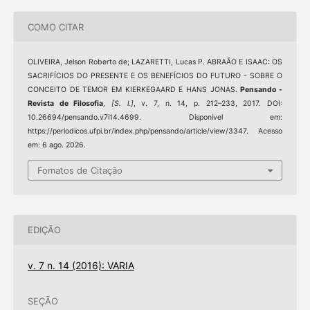
COMO CITAR
OLIVEIRA, Jelson Roberto de; LAZARETTI, Lucas P. ABRAÃO E ISAAC: OS
SACRIFÍCIOS DO PRESENTE E OS BENEFÍCIOS DO FUTURO - SOBRE O
CONCEITO DE TEMOR EM KIERKEGAARD E HANS JONAS.
Pensando -
Revista de Filosofia
,
[S. l.]
, v. 7, n. 14, p. 212–233, 2017. DOI:
10.26694/pensando.v7i14.4699. Disponível em:
https://periodicos.ufpi.br/index.php/pensando/article/view/3347. Acesso
em: 6 ago. 2026.
Fomatos de Citação
EDIÇÃO
v. 7 n. 14 (2016): VARIA
SEÇÃO