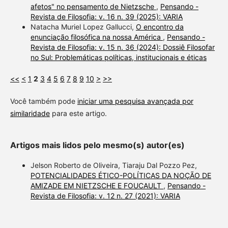
afetos" no pensamento de Nietzsche
,
Pensando -
Revista de Filosofia: v. 16 n. 39 (2025): VARIA
Natacha Muriel Lopez Gallucci,
O encontro da
enunciação filosófica na nossa América
,
Pensando -
Revista de Filosofia: v. 15 n. 36 (2024): Dossiê Filosofar
no Sul: Problemáticas políticas, institucionais e éticas
<<
<
1
2
3
4
5
6
7
8
9
10
>
>>
Você também pode
iniciar uma pesquisa avançada por
similaridade
para este artigo.
Artigos mais lidos pelo mesmo(s) autor(es)
Jelson Roberto de Oliveira, Tiaraju Dal Pozzo Pez,
POTENCIALIDADES ÉTICO-POLÍTICAS DA NOÇÃO DE
AMIZADE EM NIETZSCHE E FOUCAULT
,
Pensando -
Revista de Filosofia: v. 12 n. 27 (2021): VARIA