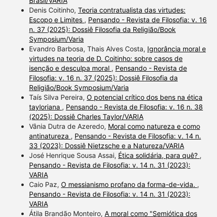
Brasil/VARIA
Denis Coitinho,
Teoria contratualista das virtudes:
Escopo e Limites
,
Pensando - Revista de Filosofia: v. 16
n. 37 (2025): Dossiê Filosofia da Religião/Book
Symposium/Varia
Evandro Barbosa, Thais Alves Costa,
Ignorância moral e
virtudes na teoria de D. Coitinho: sobre casos de
isenção e desculpa moral
,
Pensando - Revista de
Filosofia: v. 16 n. 37 (2025): Dossiê Filosofia da
Religião/Book Symposium/Varia
Taís Silva Pereira,
O potencial crítico dos bens na ética
tayloriana
,
Pensando - Revista de Filosofia: v. 16 n. 38
(2025): Dossiê Charles Taylor/VARIA
Vânia Dutra de Azeredo,
Moral como natureza e como
antinatureza
,
Pensando - Revista de Filosofia: v. 14 n.
33 (2023): Dossiê Nietzsche e a Natureza/VARIA
José Henrique Sousa Assai,
Ética solidária, para quê?
,
Pensando - Revista de Filosofia: v. 14 n. 31 (2023):
VARIA
Caio Paz,
O messianismo profano da forma-de-vida.
,
Pensando - Revista de Filosofia: v. 14 n. 31 (2023):
VARIA
Átila Brandão Monteiro,
A moral como "Semiótica dos