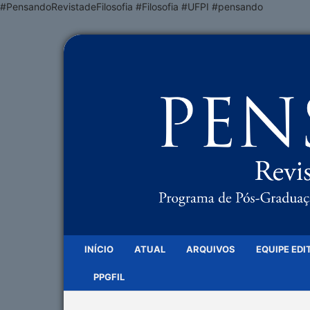
#PensandoRevistadeFilosofia #Filosofia #UFPI #pensando
INÍCIO
ATUAL
ARQUIVOS
EQUIPE EDI
PPGFIL