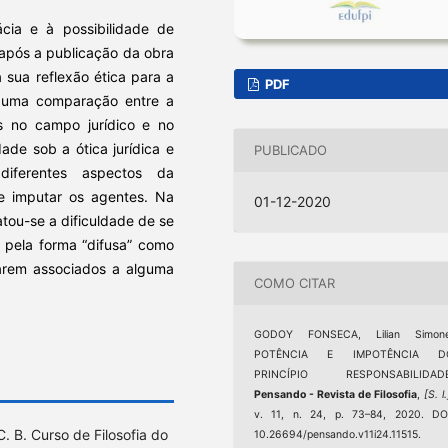
cia e à possibilidade de
 após a publicação da obra
sua reflexão ética para a
PDF
do uma comparação entre a
 no campo jurídico e no
ade sob a ótica jurídica e
PUBLICADO
diferentes aspectos da
 e imputar os agentes. Na
01-12-2020
atou-se a dificuldade de se
s pela forma “difusa” como
tarem associados a alguma
COMO CITAR
GODOY FONSECA, Lilian Simone
POTÊNCIA E IMPOTÊNCIA D
PRINCÍPIO RESPONSABILIDADE
Pensando - Revista de Filosofia
,
[S. l.
v. 11, n. 24, p. 73–84, 2020. DO
 B. Curso de Filosofia do
10.26694/pensando.v11i24.11515.