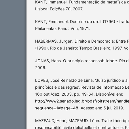
KANT, Immanuel. Fundamentação da metafísica d
Lisboa: Edições 70, 2007.
KANT, Emmanuel. Doctrine du droit (1796) - tradu
Philonenko, Paris : Vrin, 1971.
HABERMAS, Jürgen. Direito e Democracia: Entre F
(1990). Rio de Janeiro: Tempo Brasileiro, 1997. Vol. 
JONAS, Hans. O princípio responsabilidade. Rio d
2006.
LOPES, José Reinaldo de Lima. “Juízo jurídico e a
princípios e das regras”. Revista de Informação Leg
160 out./dez. 2003. pp. 49-64. Disponível em:
http://www2.senado.leg.br/bdsf/bitstream/handl
sequence=1#page=48
. Acesso em: 5 jul. 2019.
MAZEAUD, Henri; MAZEAUD, Léon. Traité théorique
responsabilité civile délictuelle et contractuelle. P