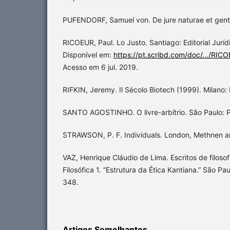
PUFENDORF, Samuel von. De jure naturae et gent
RICOEUR, Paul. Lo Justo. Santiago: Editorial Juríd
Disponível em:
https://pt.scribd.com/doc/.../RI
Acesso em 6 jul. 2019.
RIFKIN, Jeremy. Il Sécolo Biotech (1999). Milano: 
SANTO AGOSTINHO. O livre-arbítrio. São Paulo: P
STRAWSON, P. F. Individuals. London, Methnen a
VAZ, Henrique Cláudio de Lima. Escritos de filosof
Filosófica 1. “Estrutura da Ética Kantiana.” São Pa
348.
Artigos Semelhantes