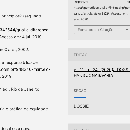
Disponível em
https://periodicos.ufpi.br/index.php/pe
sando/article/view/3529. Acesso em:
 princípios? (segundo
ago. 2026.
15342544/qual-a-diferenca-
Fomatos de Citação
 Acesso em: 4 jul. 2019.
n Claret, 2002.
EDIÇÃO
de responsabilidade
us.com.br/948340-marcelo-
v. 11 n. 24 (2020): DOSSI
HANS JONAS/VARIA
. 2019.
ª ed., Rio de Janeiro:
SEÇÃO
DOSSIÊ
ia e prática da equidade
 desafios e nova
LICENÇA