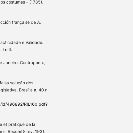
os costumes – (1785).
cción française de A.
acticidade e Validade.
I e II.
e Janeiro: Contraponto,
 falsa solução dos
islativa. Brasília a. 40 n.
e/id/496892/RIL160.pdf?
 et pratique de la
aris: Recueil Sirey, 1931.