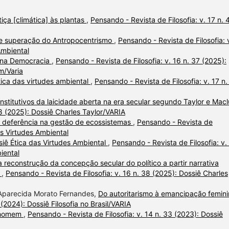
tiça [climática] às plantas
,
Pensando - Revista de Filosofia: v. 17 n. 
 e superação do Antropocentrismo
,
Pensando - Revista de Filosofia: 
Ambiental
ca na Democracia
,
Pensando - Revista de Filosofia: v. 16 n. 37 (2025):
m/Varia
ica das virtudes ambiental
,
Pensando - Revista de Filosofia: v. 17 n.
onstitutivos da laicidade aberta na era secular segundo Taylor e Macl
38 (2025): Dossiê Charles Taylor/VARIA
 deferência na gestão de ecossistemas
,
Pensando - Revista de
das Virtudes Ambiental
iê Ética das Virtudes Ambiental
,
Pensando - Revista de Filosofia: v.
iental
 reconstrução da concepção secular do político a partir narrativa
r
,
Pensando - Revista de Filosofia: v. 16 n. 38 (2025): Dossiê Charles
 Aparecida Morato Fernandes,
Do autoritarismo à emancipação femin
 (2024): Dossiê Filosofia no Brasil/VARIA
a homem
,
Pensando - Revista de Filosofia: v. 14 n. 33 (2023): Dossiê