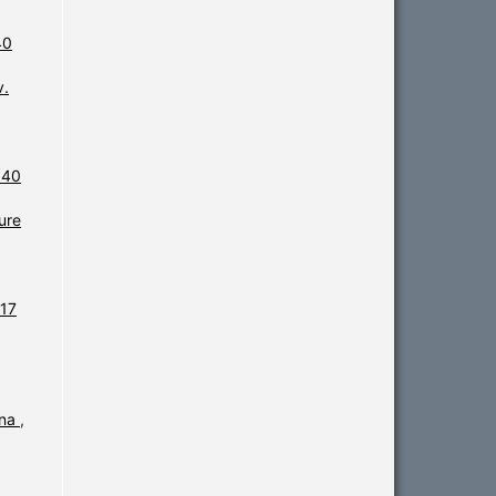
40
v.
 40
ure
 17
ina
,