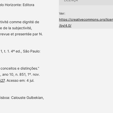
lo Horizonte: Editora
Ver:
https://creativecommons.org/lice
tivité comme dignité de
/by/4.0/
 de la subjectivité,
, revue et presentée par N.
1, t. 1. 4ª ed., São Paulo:
conceitos e distinções.”
ano 10, n. 851, 1º. nov.
527
. Acesso em: 4 jul.
Lisboa: Calouste Gulbekian,