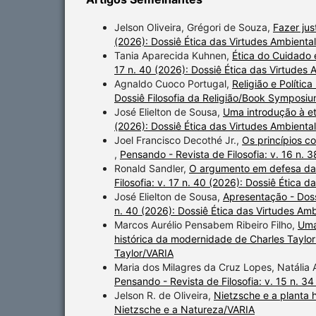
Jelson Oliveira, Grégori de Souza,
Fazer jus
(2026): Dossiê Ética das Virtudes Ambiental
Tania Aparecida Kuhnen,
Ética do Cuidado
17 n. 40 (2026): Dossiê Ética das Virtudes 
Agnaldo Cuoco Portugal,
Religião e Políti
Dossiê Filosofia da Religião/Book Symposiu
José Elielton de Sousa,
Uma introdução à et
(2026): Dossiê Ética das Virtudes Ambiental
Joel Francisco Decothé Jr.,
Os princípios c
,
Pensando - Revista de Filosofia: v. 16 n. 
Ronald Sandler,
O argumento em defesa da
Filosofia: v. 17 n. 40 (2026): Dossiê Ética 
José Elielton de Sousa,
Apresentação - Doss
n. 40 (2026): Dossiê Ética das Virtudes Amb
Marcos Aurélio Pensabem Ribeiro Filho,
Uma
histórica da modernidade de Charles Taylo
Taylor/VARIA
Maria dos Milagres da Cruz Lopes, Natália
Pensando - Revista de Filosofia: v. 15 n. 34
Jelson R. de Oliveira,
Nietzsche e a plant
Nietzsche e a Natureza/VARIA