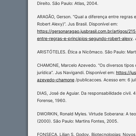
Direito. São Paulo: Atlas, 2004.
ARAGÃO, Gerson. “Qual a diferença entre regras e
Robert Alexy)”. Jus Brasil. Disponível em:
https://gersonaragao.jusbrasil.com.br/artigos/2
entre-regras-e-principios-segundo-robert-alexy
.
ARISTÓTELES. Ética a Nicômaco. São Paulo: Marti
CHAMONE, Marcelo Azevedo. “Os diversos tipos 
jurídica”. Jus Navigandi. Disponível em:
https://j
azevedo-chamone
/publicacoes. Acesso em: 6 jul
DIAS, José de Aguiar. Da responsabilidade civil. 4
Forense, 1960.
DWORKIN, Ronald Myles. Virtude Soberana: A teor
(2000). São Paulo: Martins Fontes, 2005.
FONSECA, Lilian S. Godoy. Biotecnologias: Novos