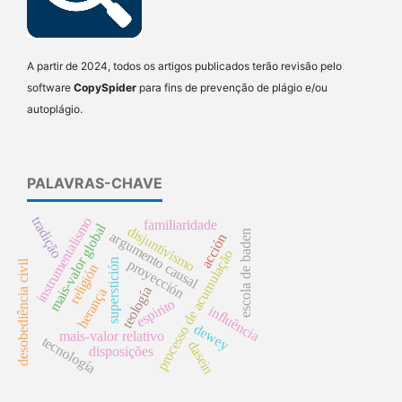
A partir de 2024, todos os artigos publicados terão revisão pelo
software
CopySpider
para fins de prevenção de plágio e/ou
autoplágio.
PALAVRAS-CHAVE
tradição
instrumentalismo
familiaridade
mais-valor global
disjuntivismo
escola de baden
argumento causal
acción
processo de acumulação
proyección
superstición
desobediência civil
religión
teología
herança
espirito
influência
dewey
mais-valor relativo
tecnología
dasein
disposições