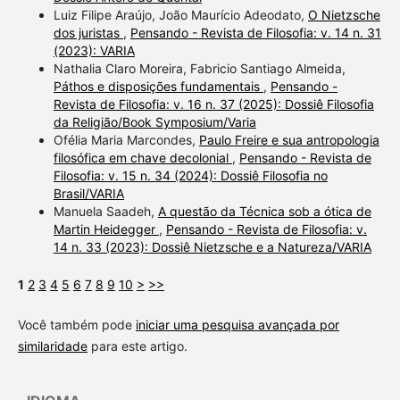
Luiz Filipe Araújo, João Maurício Adeodato,
O Nietzsche
dos juristas
,
Pensando - Revista de Filosofia: v. 14 n. 31
(2023): VARIA
Nathalia Claro Moreira, Fabricio Santiago Almeida,
Páthos e disposições fundamentais
,
Pensando -
Revista de Filosofia: v. 16 n. 37 (2025): Dossiê Filosofia
da Religião/Book Symposium/Varia
Ofélia Maria Marcondes,
Paulo Freire e sua antropologia
filosófica em chave decolonial
,
Pensando - Revista de
Filosofia: v. 15 n. 34 (2024): Dossiê Filosofia no
Brasil/VARIA
Manuela Saadeh,
A questão da Técnica sob a ótica de
Martin Heidegger
,
Pensando - Revista de Filosofia: v.
14 n. 33 (2023): Dossiê Nietzsche e a Natureza/VARIA
1
2
3
4
5
6
7
8
9
10
>
>>
Você também pode
iniciar uma pesquisa avançada por
similaridade
para este artigo.