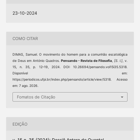
23-10-2024
COMO CITAR
DIMAS, Samuel. O movimento do homem para a comunhão escatológica
de Deus em António Quadros.
Pensando - Revista de Filosofia
,
[S. l.]
, v.
15, n. 35, p. 12–19, 2024. DOI: 10.26694/pensando.vol15i35.5318.
Disponível em:
https://periodicos.ufpi.br/index.php/pensando/article/view/5318. Acesso
em: 7 ago. 2026.
Fomatos de Citação
EDIÇÃO
v. 15 n. 35 (2024): Dossiê Antero de Quental