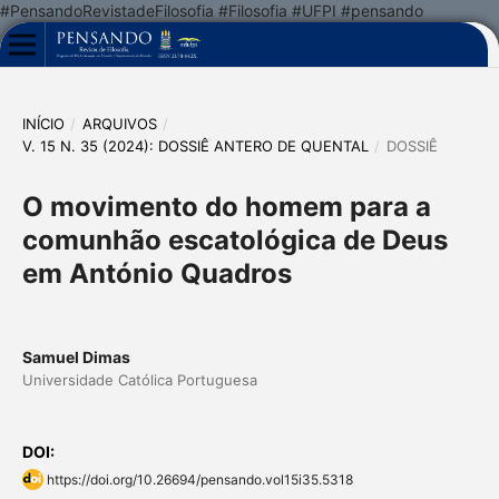
#PensandoRevistadeFilosofia #Filosofia #UFPI #pensando
INÍCIO
/
ARQUIVOS
/
V. 15 N. 35 (2024): DOSSIÊ ANTERO DE QUENTAL
/
DOSSIÊ
O movimento do homem para a
comunhão escatológica de Deus
em António Quadros
Samuel Dimas
Universidade Católica Portuguesa
DOI:
https://doi.org/10.26694/pensando.vol15i35.5318