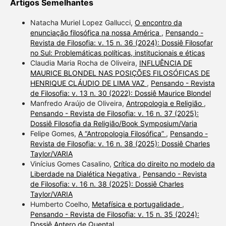
Artigos Semelhantes
Natacha Muriel Lopez Gallucci,
O encontro da
enunciação filosófica na nossa América
,
Pensando -
Revista de Filosofia: v. 15 n. 36 (2024): Dossiê Filosofar
no Sul: Problemáticas políticas, institucionais e éticas
Claudia Maria Rocha de Oliveira,
INFLUÊNCIA DE
MAURICE BLONDEL NAS POSIÇÕES FILOSÓFICAS DE
HENRIQUE CLÁUDIO DE LIMA VAZ
,
Pensando - Revista
de Filosofia: v. 13 n. 30 (2022): Dossiê Maurice Blondel
Manfredo Araújo de Oliveira,
Antropologia e Religião
,
Pensando - Revista de Filosofia: v. 16 n. 37 (2025):
Dossiê Filosofia da Religião/Book Symposium/Varia
Felipe Gomes,
A “Antropologia Filosófica”
,
Pensando -
Revista de Filosofia: v. 16 n. 38 (2025): Dossiê Charles
Taylor/VARIA
Vinícius Gomes Casalino,
Crítica do direito no modelo da
Liberdade na Dialética Negativa
,
Pensando - Revista
de Filosofia: v. 16 n. 38 (2025): Dossiê Charles
Taylor/VARIA
Humberto Coelho,
Metafísica e portugalidade
,
Pensando - Revista de Filosofia: v. 15 n. 35 (2024):
Dossiê Antero de Quental