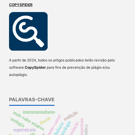
COPYSPIDER
A partir de 2024, todos os artigos publicados terão revisão pelo
software
CopySpider
para fins de prevenção de plágio e/ou
autoplágio.
PALAVRAS-CHAVE
instrumentalismo
tradição
mais-valor relativo
argumento causal
dasein
teología
timología
influência
pragmática
superstición