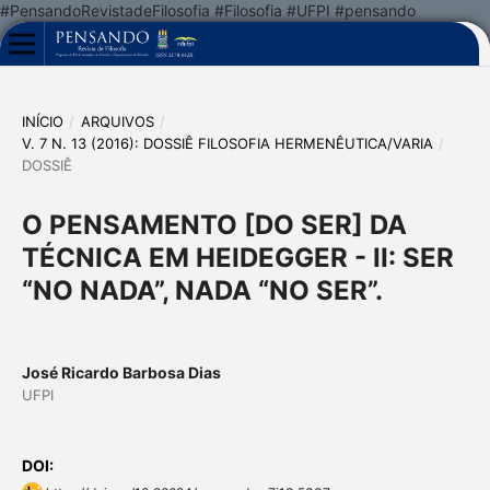
#PensandoRevistadeFilosofia #Filosofia #UFPI #pensando
INÍCIO
/
ARQUIVOS
/
V. 7 N. 13 (2016): DOSSIÊ FILOSOFIA HERMENÊUTICA/VARIA
/
DOSSIÊ
O PENSAMENTO [DO SER] DA
TÉCNICA EM HEIDEGGER - II: SER
“NO NADA”, NADA “NO SER”.
José Ricardo Barbosa Dias
UFPI
DOI: