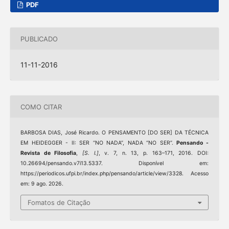
PDF
PUBLICADO
11-11-2016
COMO CITAR
BARBOSA DIAS, José Ricardo. O PENSAMENTO [DO SER] DA TÉCNICA
EM HEIDEGGER - II: SER “NO NADA”, NADA “NO SER”.
Pensando -
Revista de Filosofia
,
[S. l.]
, v. 7, n. 13, p. 163–171, 2016. DOI:
10.26694/pensando.v7i13.5337. Disponível em:
https://periodicos.ufpi.br/index.php/pensando/article/view/3328. Acesso
em: 9 ago. 2026.
Fomatos de Citação