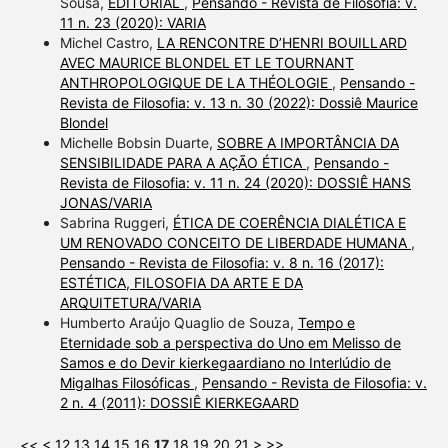
Sousa,
EDITORIAL
,
Pensando - Revista de Filosofia: v.
11 n. 23 (2020): VARIA
Michel Castro,
LA RENCONTRE D’HENRI BOUILLARD
AVEC MAURICE BLONDEL ET LE TOURNANT
ANTHROPOLOGIQUE DE LA THÉOLOGIE
,
Pensando -
Revista de Filosofia: v. 13 n. 30 (2022): Dossiê Maurice
Blondel
Michelle Bobsin Duarte,
SOBRE A IMPORTÂNCIA DA
SENSIBILIDADE PARA A AÇÃO ÉTICA
,
Pensando -
Revista de Filosofia: v. 11 n. 24 (2020): DOSSIÊ HANS
JONAS/VARIA
Sabrina Ruggeri,
ÉTICA DE COERÊNCIA DIALÉTICA E
UM RENOVADO CONCEITO DE LIBERDADE HUMANA
,
Pensando - Revista de Filosofia: v. 8 n. 16 (2017):
ESTÉTICA, FILOSOFIA DA ARTE E DA
ARQUITETURA/VARIA
Humberto Araújo Quaglio de Souza,
Tempo e
Eternidade sob a perspectiva do Uno em Melisso de
Samos e do Devir kierkegaardiano no Interlúdio de
Migalhas Filosóficas
,
Pensando - Revista de Filosofia: v.
2 n. 4 (2011): DOSSIÊ KIERKEGAARD
<<
<
12
13
14
15
16
17
18
19
20
21
>
>>