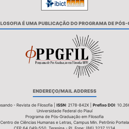
FILOSOFIA É UMA PUBLICAÇÃO DO PROGRAMA DE PÓS
ENDEREÇO/MAIL ADDRESS
sando - Revista de Filosofia |
ISSN
: 2178-842X |
Prefixo DOI
: 10.2
Universidade Federal do Piauí
Programa de Pós-Graduação em Filosofia
Centro de Ciências Humanas e Letras, Campus Min. Petrônio Portela
CEP 64.049-550, Teresina - PI, Fone: (86) 3237 1134