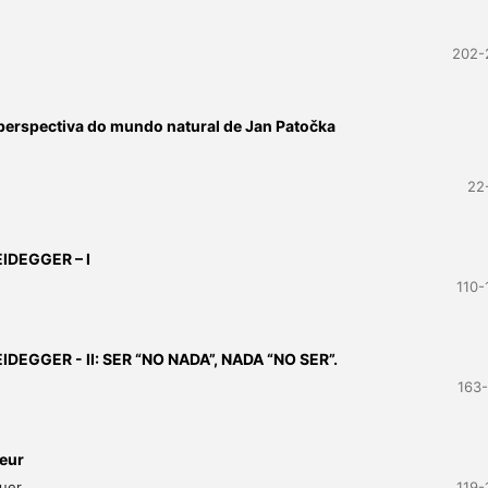
202-
 perspectiva do mundo natural de Jan Patočka
22
IDEGGER – I
110-
EGGER - II: SER “NO NADA”, NADA “NO SER”.
163-
eur
auer
119-