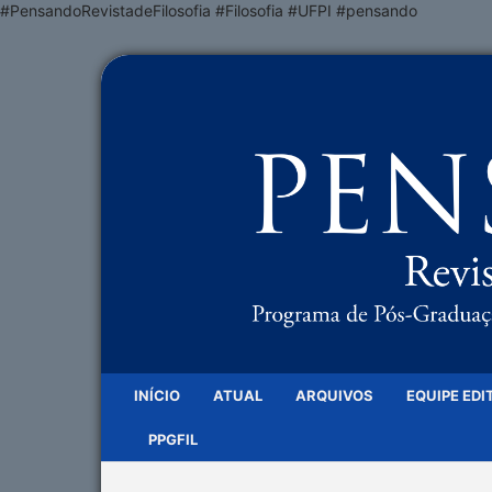
#PensandoRevistadeFilosofia #Filosofia #UFPI #pensando
INÍCIO
ATUAL
ARQUIVOS
EQUIPE EDI
PPGFIL