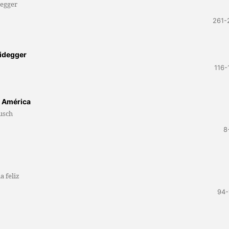
degger
261-
eidegger
116-
a América
usch
8
a feliz
94-