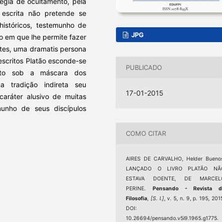
tégia de ocultamento, pela
 escrita não pretende se
istóricos, testemunho de
JPG
o em que lhe permite fazer
ates, uma dramatis persona
escritos Platão esconde-se
PUBLICADO
nto sob a máscara dos
a tradição indireta seu
17-01-2015
caráter alusivo de muitas
munho de seus discípulos
COMO CITAR
AIRES DE CARVALHO, Helder Buenos
LANÇADO O LIVRO PLATÃO NÃ
ESTAVA DOENTE, DE MARCEL
PERINE.
Pensando - Revista d
Filosofia
,
[S. l.]
, v. 5, n. 9, p. 195, 201
DOI:
10.26694/pensando.v5i9.1965.g1775.