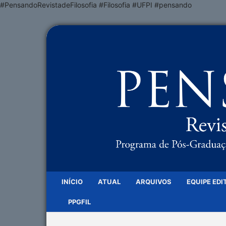
#PensandoRevistadeFilosofia #Filosofia #UFPI #pensando
INÍCIO
ATUAL
ARQUIVOS
EQUIPE EDI
PPGFIL