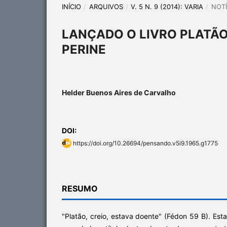
INÍCIO
/
ARQUIVOS
/
V. 5 N. 9 (2014): VARIA
/
NOTÍ
LANÇADO O LIVRO PLATÃO
PERINE
Helder Buenos Aires de Carvalho
DOI:
https://doi.org/10.26694/pensando.v5i9.1965.g1775
RESUMO
"Platão, creio, estava doente" (Fédon 59 B). Est