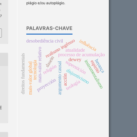
plágio e/ou autoplágio.
:
n
 7
PALAVRAS-CHAVE
realismo ingênuo
influência
desobediência civil
mais-valor relativo
atualidade
processo de acumulação
direitos fundamentais
dasein
dewey
herança
instrumentalismo
espirito
superstición
tecnología
argumento causal
mais-valor global
religión
disjuntivismo
acción
proyección
teología
E