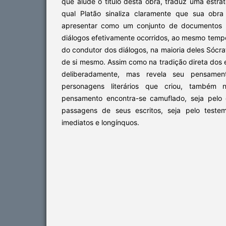
que alude o título desta obra, traduz uma estra
qual Platão sinaliza claramente que sua obra
apresentar como um conjunto de documentos h
diálogos efetivamente ocorridos, ao mesmo temp
do condutor dos diálogos, na maioria deles Sócr
de si mesmo. Assim como na tradição direta dos 
deliberadamente, mas revela seu pensame
personagens literários que criou, também n
pensamento encontra-se camuflado, seja pelo 
passagens de seus escritos, seja pelo teste
imediatos e longínquos.