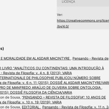
LICENÇA
Ver:
https://creativecommons.org/lice
/by/4.0/
es)
 E MORALIDADE EM ALASDAIR MACINTYRE
,
Pensando - Revista de
 LIVRO "ANALÍTICOS OU CONTINENTAIS: UMA INTRODUÇÃO À
 Revista de Filosofia: v. 4 n. 8 (2013): VARIA
NTERNATIONALE DE PHILOSOPHIE PUBLICOU NÚMERO SOBRE
a de Filosofia: v. 6 n. 11 (2015): DOSSIÊ ALASDAIR MACINTYRE/VAR
VRO DE MANFREDO ARAÚJO DE OLIVEIRA SOBRE ONTOLOGIA
,
12 (2015): DOSSIÊ FILOSOFIA DA CIÊNCIA/VARIA
lton de Sousa,
“PENSANDO – REVISTA DE FILOSOFIA”: 10 ANOS DE
 de Filosofia: v. 10 n. 19 (2019): VARIA
lton de Sousa,
EDITORIAL
,
Pensando - Revista de Filosofia: v. 11 n. 2