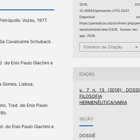
2016. DOI
10.26694/pensando.v7i13.5337.
Disponível em
etrópolis: Vozes, 1977.
https://periodicos.ufpi.br/index.php/pe
sando/article/view/3328. Acesso em:
ago. 2026.
 Sá Cavalcante Schuback.
Fomatos de Citação
. de Enio Paulo Giachini e
EDIÇÃO
a Gomes. Lisboa:
v. 7 n. 13 (2016): DOSSI
FILOSOFIA
HERMENÊUTICA/VARIA
ho. Trad. de Enio Paulo
08b.
SEÇÃO
d. de Enio Paulo Giachini e
DOSSIÊ