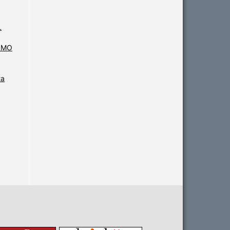
L
SMO
ta