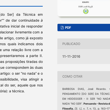
 [do Ser] da Técnica em
er”” de dar continuidade
à
tiva inicial de responder
PDF
elacionar livremente com a
de artigo, como já exposto
nos quais indicamos dois
PUBLICADO
e uma relação livre com a
 apresentaremos a parte II.
11-11-2016
uas proposições tiradas do
que correspondem às duas
artigo: o ser “no nada” e o
COMO CITAR
ibilidade, visa atingir a
al do ser, aquele que nos
BARBOSA DIAS, José Ricardo. 
ória): a técnica.
PENSAMENTO [DO SER] DA TÉCNIC
EM HEIDEGGER - II: SER “NO NADA”
NADA “NO SER”.
Pensando - Revista 
Filosofia
,
[S. l.]
, v. 7, n. 13, p. 163–17