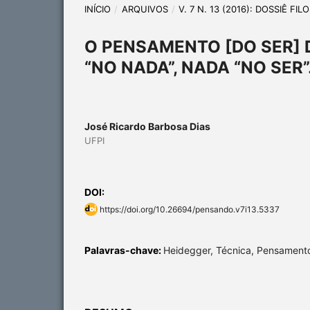
INÍCIO
/
ARQUIVOS
/
V. 7 N. 13 (2016): DOSSIÊ F
O PENSAMENTO [DO SER] D
“NO NADA”, NADA “NO SER”
José Ricardo Barbosa Dias
UFPI
DOI:
https://doi.org/10.26694/pensando.v7i13.5337
Palavras-chave:
Heidegger, Técnica, Pensament