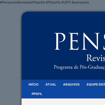
#PensandoRevistadeFilosofia #Filosofia #UFPI #pensando
INÍCIO
ATUAL
ARQUIVOS
EQUIPE EDI
PPGFIL