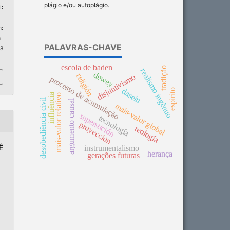
plágio e/ou autoplágio.
:
:
n
PALAVRAS-CHAVE
 8
escola de baden
tradição
realismo ingênuo
dewey
religión
disjuntivismo
processo de acumulação
dasein
espirito
influência
mais-valor relativo
desobediência civil
argumento causal
mais-valor global
superstición
tecnología
proyección
teología
Ê
instrumentalismo
herança
gerações futuras