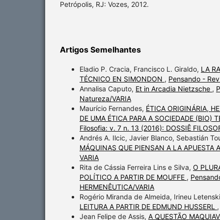
Petrópolis, RJ: Vozes, 2012.
Artigos Semelhantes
Eladio P. Cracia, Francisco L. Giraldo,
LA R
TÉCNICO EN SIMONDON
,
Pensando - Revis
Annalisa Caputo,
Et in Arcadia Nietzsche
,
P
Natureza/VARIA
Maurício Fernandes,
ÉTICA ORIGINÁRIA, H
DE UMA ÉTICA PARA A SOCIEDADE (BIO
Filosofia: v. 7 n. 13 (2016): DOSSIÊ FIL
Andrés A. Ilcic, Javier Blanco, Sebastián T
MÁQUINAS QUE PIENSAN A LA APUESTA 
VARIA
Rita de Cássia Ferreira Lins e Silva,
O PLUR
POLÍTICO A PARTIR DE MOUFFE
,
Pensando
HERMENÊUTICA/VARIA
Rogério Miranda de Almeida, Irineu Letensk
LEITURA A PARTIR DE EDMUND HUSSERL
Jean Felipe de Assis,
A QUESTÃO MAQUIAV