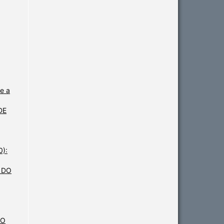
 e a
DE
0):
 DO
DO