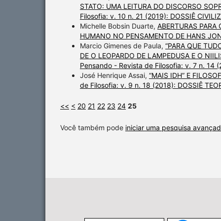
STATO: UMA LEITURA DO DISCORSO SOPR
Filosofia: v. 10 n. 21 (2019): DOSSIÊ C
Michelle Bobsin Duarte,
ABERTURAS PARA 
HUMANO NO PENSAMENTO DE HANS JO
Marcio Gimenes de Paula,
“PARA QUE TUD
DE O LEOPARDO DE LAMPEDUSA E O NII
Pensando - Revista de Filosofia: v. 7 n. 14 
José Henrique Assai,
“MAIS IDH” E FILOS
de Filosofia: v. 9 n. 18 (2018): DOSSIÊ 
<<
<
20
21
22
23
24
25
Você também pode
iniciar uma pesquisa avançad