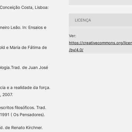
 Conceição Costa, Lisboa:
LICENÇA
eiro Leão. In: Ensaios e
Ver:
https://creativecommons.org/lice
hold e Maria de Fátima de
/by/4.0/
logia.Trad. de Juan José
cia e a realidade da força.
, 2007.
critos filosóficos. Trad.
, 1991 ( Os Pensadores).
ad. de Renato Kirchner.