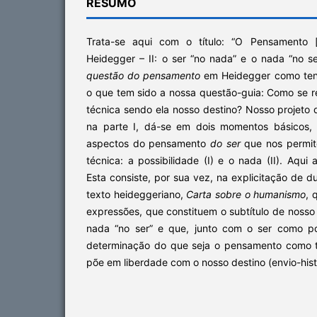
RESUMO
Trata-se aqui com o título: “O Pensamento
Heidegger – II: o ser “no nada” e o nada “no s
questão do pensamento
em Heidegger como tenta
o que tem sido a nossa questão-guia: Como se r
técnica sendo ela nosso destino? Nosso projeto 
na parte I, dá-se em dois momentos básicos, 
aspectos do pensamento
do ser
que nos permit
técnica: a possibilidade (I) e o nada (II). Aqui
Esta consiste, por sua vez, na explicitação de d
texto heideggeriano,
Carta sobre o humanismo
, 
expressões, que constituem o subtítulo de nosso 
nada “no ser” e que, junto com o ser como poss
determinação do que seja o pensamento como t
põe em liberdade com o nosso destino (envio-hist