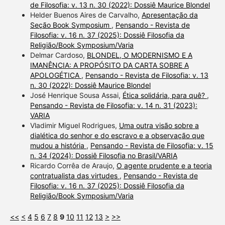
de Filosofia: v. 13 n. 30 (2022): Dossiê Maurice Blondel
Helder Buenos Aires de Carvalho,
Apresentação da
Seção Book Symposium
,
Pensando - Revista de
Filosofia: v. 16 n. 37 (2025): Dossiê Filosofia da
Religião/Book Symposium/Varia
Delmar Cardoso,
BLONDEL, O MODERNISMO E A
IMANÊNCIA: A PROPÓSITO DA CARTA SOBRE A
APOLOGÉTICA
,
Pensando - Revista de Filosofia: v. 13
n. 30 (2022): Dossiê Maurice Blondel
José Henrique Sousa Assai,
Ética solidária, para quê?
,
Pensando - Revista de Filosofia: v. 14 n. 31 (2023):
VARIA
Vladimir Miguel Rodrigues,
Uma outra visão sobre a
dialética do senhor e do escravo e a observação que
mudou a história
,
Pensando - Revista de Filosofia: v. 15
n. 34 (2024): Dossiê Filosofia no Brasil/VARIA
Ricardo Corrêa de Araujo,
O agente prudente e a teoria
contratualista das virtudes
,
Pensando - Revista de
Filosofia: v. 16 n. 37 (2025): Dossiê Filosofia da
Religião/Book Symposium/Varia
<<
<
4
5
6
7
8
9
10
11
12
13
>
>>