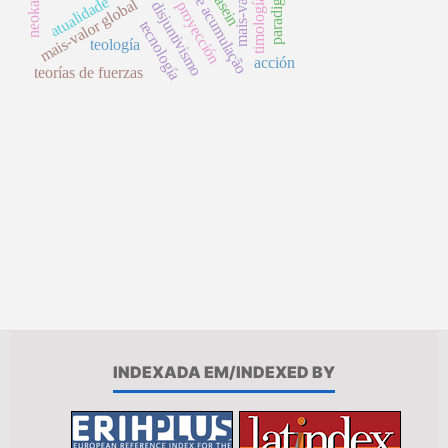
processo de acumulação
paradigma
dasein
atualidade
timología
mais-valor global
disjuntivismo
proyección
tecnología
teología
acción
teorías de fuerzas
INDEXADA EM/INDEXED BY