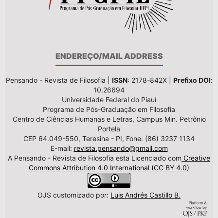
ENDEREÇO/MAIL ADDRESS
Pensando - Revista de Filosofia |
ISSN
: 2178-842X |
Prefixo DOI
:
10.26694
Universidade Federal do Piauí
Programa de Pós-Graduação em Filosofia
Centro de Ciências Humanas e Letras, Campus Min. Petrônio
Portela
CEP 64.049-550, Teresina - PI, Fone: (86) 3237 1134
E-mail:
revista.pensando@gmail.com
A Pensando - Revista de Filosofia esta Licenciado com
Creative
Commons Attribution 4.0 International (CC BY 4.0)
OJS customizado por:
Luis Andrés Castillo B.