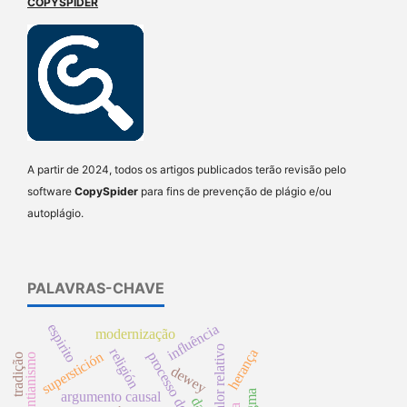
COPYSPIDER
A partir de 2024, todos os artigos publicados terão revisão pelo
software
CopySpider
para fins de prevenção de plágio e/ou
autoplágio.
PALAVRAS-CHAVE
espirito
influência
modernização
mais-valor relativo
religión
herança
superstición
neokantianismo
tradição
dewey
argumento causal