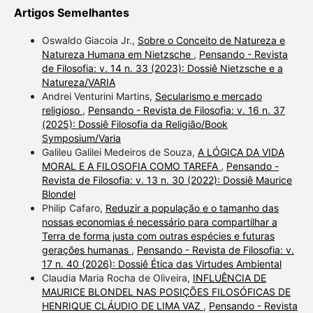
Artigos Semelhantes
Oswaldo Giacoia Jr.,
Sobre o Conceito de Natureza e
Natureza Humana em Nietzsche
,
Pensando - Revista
de Filosofia: v. 14 n. 33 (2023): Dossiê Nietzsche e a
Natureza/VARIA
Andrei Venturini Martins,
Secularismo e mercado
religioso
,
Pensando - Revista de Filosofia: v. 16 n. 37
(2025): Dossiê Filosofia da Religião/Book
Symposium/Varia
Galileu Galilei Medeiros de Souza,
A LÓGICA DA VIDA
MORAL E A FILOSOFIA COMO TAREFA
,
Pensando -
Revista de Filosofia: v. 13 n. 30 (2022): Dossiê Maurice
Blondel
Philip Cafaro,
Reduzir a população e o tamanho das
nossas economias é necessário para compartilhar a
Terra de forma justa com outras espécies e futuras
gerações humanas
,
Pensando - Revista de Filosofia: v.
17 n. 40 (2026): Dossiê Ética das Virtudes Ambiental
Claudia Maria Rocha de Oliveira,
INFLUÊNCIA DE
MAURICE BLONDEL NAS POSIÇÕES FILOSÓFICAS DE
HENRIQUE CLÁUDIO DE LIMA VAZ
,
Pensando - Revista