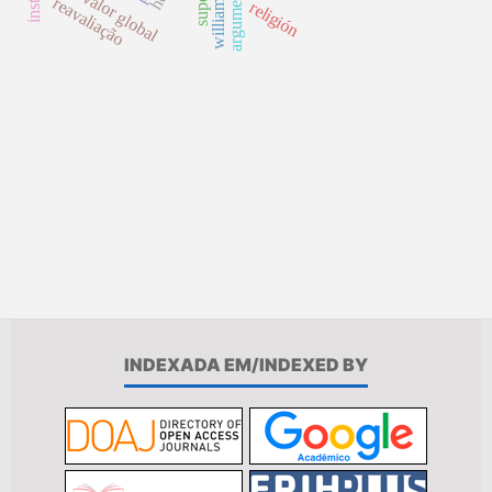
mais-valor global
reavaliação
religión
INDEXADA EM/INDEXED BY