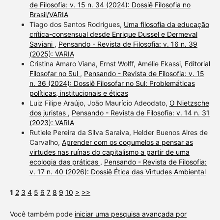
de Filosofia: v. 15 n. 34 (2024): Dossiê Filosofia no
Brasil/VARIA
Tiago dos Santos Rodrigues,
Uma filosofia da educação
crítica-consensual desde Enrique Dussel e Dermeval
Saviani
,
Pensando - Revista de Filosofia: v. 16 n. 39
(2025): VARIA
Cristina Amaro Viana, Ernst Wolff, Amélie Ekassi,
Editorial
Filosofar no Sul
,
Pensando - Revista de Filosofia: v. 15
n. 36 (2024): Dossiê Filosofar no Sul: Problemáticas
políticas, institucionais e éticas
Luiz Filipe Araújo, João Maurício Adeodato,
O Nietzsche
dos juristas
,
Pensando - Revista de Filosofia: v. 14 n. 31
(2023): VARIA
Rutiele Pereira da Silva Saraiva, Helder Buenos Aires de
Carvalho,
Aprender com os cogumelos a pensar as
virtudes nas ruínas do capitalismo a partir de uma
ecologia das práticas
,
Pensando - Revista de Filosofia:
v. 17 n. 40 (2026): Dossiê Ética das Virtudes Ambiental
1
2
3
4
5
6
7
8
9
10
>
>>
Você também pode
iniciar uma pesquisa avançada por