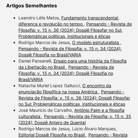
Artigos Semelhantes
Leandro Lélis Matos,
Fundamento transcendental,
diferença e revolução no tempo
,
Pensando - Revista de
Filosofia: v. 15 n. 36 (2024): Dossiê Filosofar no Sul:
Problemáticas políticas, institucionais e éticas
Rodrigo Marcos de Jesus,
O modelo estruturalista
,
Pensando - Revista de Filosofia: v. 15 n. 34 (2024):
Dossiê Filosofia no Brasil/VARIA
Daniel Pansarelli,
Ensaio para uma história da Filosofia
da Libertação no Brasil
,
Pensando - Revista de
Filosofia: v. 15 n. 34 (2024): Dossiê Filosofia no
Brasil/VARIA
Natacha Muriel Lopez Gallucci,
O encontro da
enunciação filosófica na nossa América
,
Pensando -
Revista de Filosofia: v. 15 n. 36 (2024): Dossiê Filosofar
no Sul: Problemáticas políticas, institucionais e éticas
José Maurício de Carvalho,
Antônio Paim e a filosofia
culturalista
,
Pensando - Revista de Filosofia: v. 15 n. 35
(2024): Dossiê Antero de Quental
Rodrigo Marcos de Jesus, Lúcio Álvaro Marques,
Editorial Dossiê Filosofia no Brasil
,
Pensando - Revista