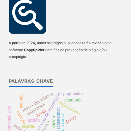
A partir de 2024, todos os artigos publicados terão revisão pelo
software
CopySpider
para fins de prevenção de plágio e/ou
autoplágio.
PALAVRAS-CHAVE
mais-valor relativo
pragmática
processo de acumulação
teología
tecnología
disjuntivismo
proyección
instrumentalismo
william scheuerman
dasein
tradição
argumento causal
dewey
superstición
acción
herança
espirito