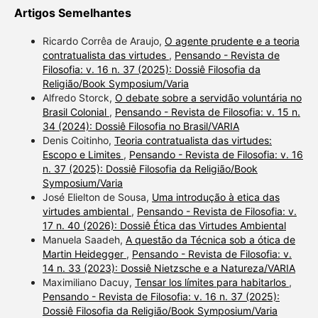
Artigos Semelhantes
Ricardo Corrêa de Araujo,
O agente prudente e a teoria
contratualista das virtudes
,
Pensando - Revista de
Filosofia: v. 16 n. 37 (2025): Dossiê Filosofia da
Religião/Book Symposium/Varia
Alfredo Storck,
O debate sobre a servidão voluntária no
Brasil Colonial
,
Pensando - Revista de Filosofia: v. 15 n.
34 (2024): Dossiê Filosofia no Brasil/VARIA
Denis Coitinho,
Teoria contratualista das virtudes:
Escopo e Limites
,
Pensando - Revista de Filosofia: v. 16
n. 37 (2025): Dossiê Filosofia da Religião/Book
Symposium/Varia
José Elielton de Sousa,
Uma introdução à etica das
virtudes ambiental
,
Pensando - Revista de Filosofia: v.
17 n. 40 (2026): Dossiê Ética das Virtudes Ambiental
Manuela Saadeh,
A questão da Técnica sob a ótica de
Martin Heidegger
,
Pensando - Revista de Filosofia: v.
14 n. 33 (2023): Dossiê Nietzsche e a Natureza/VARIA
Maximiliano Dacuy,
Tensar los límites para habitarlos
,
Pensando - Revista de Filosofia: v. 16 n. 37 (2025):
Dossiê Filosofia da Religião/Book Symposium/Varia