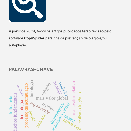
A partir de 2024, todos os artigos publicados terão revisão pelo
software
CopySpider
para fins de prevenção de plágio e/ou
autoplágio.
PALAVRAS-CHAVE
timología
herança
mais-valor relativo
tradição
religión
processo de acumulação
acción
realismo ingênuo
direitos fundamentais
mais-valor global
influência
tecnología
superstición
espirito
disjuntivismo
argumento causal
dewey
dasein
teología
proyección