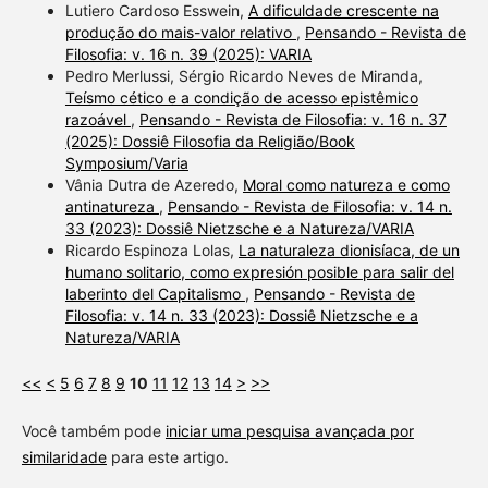
Lutiero Cardoso Esswein,
A dificuldade crescente na
produção do mais-valor relativo
,
Pensando - Revista de
Filosofia: v. 16 n. 39 (2025): VARIA
Pedro Merlussi, Sérgio Ricardo Neves de Miranda,
Teísmo cético e a condição de acesso epistêmico
razoável
,
Pensando - Revista de Filosofia: v. 16 n. 37
(2025): Dossiê Filosofia da Religião/Book
Symposium/Varia
Vânia Dutra de Azeredo,
Moral como natureza e como
antinatureza
,
Pensando - Revista de Filosofia: v. 14 n.
33 (2023): Dossiê Nietzsche e a Natureza/VARIA
Ricardo Espinoza Lolas,
La naturaleza dionisíaca, de un
humano solitario, como expresión posible para salir del
laberinto del Capitalismo
,
Pensando - Revista de
Filosofia: v. 14 n. 33 (2023): Dossiê Nietzsche e a
Natureza/VARIA
<<
<
5
6
7
8
9
10
11
12
13
14
>
>>
Você também pode
iniciar uma pesquisa avançada por
similaridade
para este artigo.