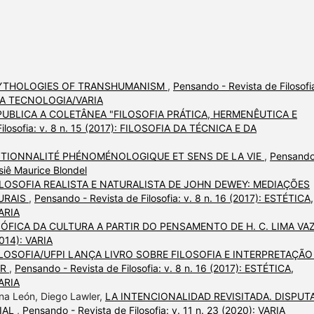
MYTHOLOGIES OF TRANSHUMANISM
,
Pensando - Revista de Filosofia
 DA TECNOLOGIA/VARIA
 PUBLICA A COLETÂNEA "FILOSOFIA PRÁTICA, HERMENÊUTICA E
ilosofia: v. 8 n. 15 (2017): FILOSOFIA DA TÉCNICA E DA
NTIONNALITÉ PHÉNOMÉNOLOGIQUE ET SENS DE LA VIE
,
Pensando
ssiê Maurice Blondel
ILOSOFIA REALISTA E NATURALISTA DE JOHN DEWEY: MEDIAÇÕES
TURAIS
,
Pensando - Revista de Filosofia: v. 8 n. 16 (2017): ESTÉTICA,
ARIA
SÓFICA DA CULTURA A PARTIR DO PENSAMENTO DE H. C. LIMA VA
2014): VARIA
LOSOFIA/UFPI LANÇA LIVRO SOBRE FILOSOFIA E INTERPRETAÇÃO
ER
,
Pensando - Revista de Filosofia: v. 8 n. 16 (2017): ESTÉTICA,
ARIA
na León, Diego Lawler,
LA INTENCIONALIDAD REVISITADA. DISPUT
IAL
,
Pensando - Revista de Filosofia: v. 11 n. 23 (2020): VARIA