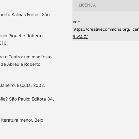
LICENÇA
berto Salinas Fortes. São
Ver:
https://creativecommons.org/lice
onio Piquet e Roberto
/by/4.0/
010.
bre o Teatro: um manifesto
 de Abreu e Roberto
.
 Janeiro: Escuta, 2002.
fia? São Paulo: Editora 34,
literatura menor. Belo