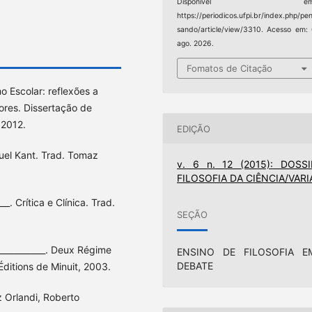
Disponível em
https://periodicos.ufpi.br/index.php/pe
sando/article/view/3310. Acesso em:
ago. 2026.
Fomatos de Citação
 Escolar: reflexões a
ores. Dissertação de
 2012.
EDIÇÃO
el Kant. Trad. Tomaz
v. 6 n. 12 (2015): DOSSI
FILOSOFIA DA CIÊNCIA/VARI
__. Crítica e Clínica. Trad.
SEÇÃO
: ___________. Deux Régime
ENSINO DE FILOSOFIA E
DEBATE
Éditions de Minuit, 2003.
z Orlandi, Roberto