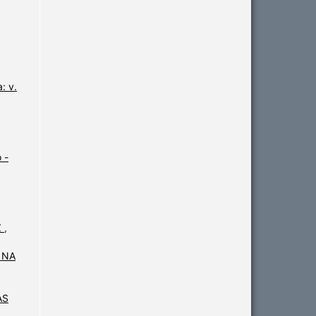
: v.
 -
Z
,
 NA
AS