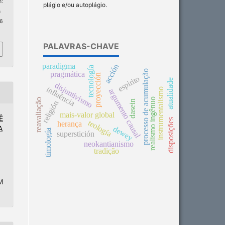
:
plágio e/ou autoplágio.
n
 6
PALAVRAS-CHAVE
paradigma
acción
tecnología
processo de acumulação
pragmática
proyección
espirito
atualidade
disjuntivismo
influência
instrumentalismo
argumento causal
realismo ingênuo
reavaliação
dasein
religión
mais-valor global
Ê
disposições
teología
herança
dewey
A
timología
superstición
neokantianismo
tradição
M