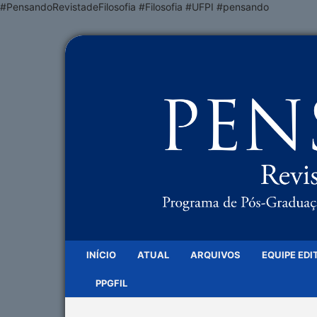
#PensandoRevistadeFilosofia #Filosofia #UFPI #pensando
INÍCIO
ATUAL
ARQUIVOS
EQUIPE EDI
PPGFIL