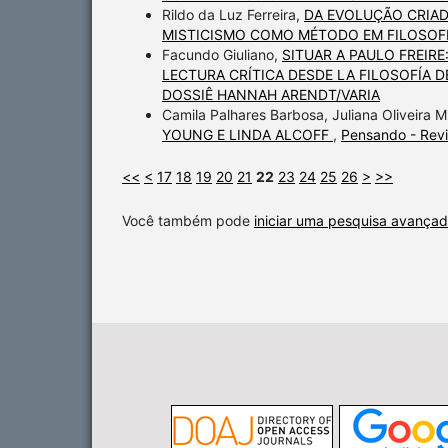
Rildo da Luz Ferreira,
DA EVOLUÇÃO CRIAD
MISTICISMO COMO MÉTODO EM FILOSOF
Facundo Giuliano,
SITUAR A PAULO FREIR
LECTURA CRÍTICA DESDE LA FILOSOFÍA 
DOSSIÊ HANNAH ARENDT/VARIA
Camila Palhares Barbosa, Juliana Oliveira 
YOUNG E LINDA ALCOFF
,
Pensando - Revis
<<
<
17
18
19
20
21
22
23
24
25
26
>
>>
Você também pode
iniciar uma pesquisa avançad