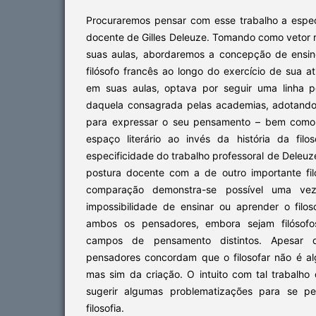
Procuraremos pensar com esse trabalho a espe
docente de Gilles Deleuze. Tomando como vetor 
suas aulas, abordaremos a concepção de ensino 
filósofo francês ao longo do exercício de sua a
em suas aulas, optava por seguir uma linha p
daquela consagrada pelas academias, adotando
para expressar o seu pensamento – bem como o
espaço literário ao invés da história da filo
especificidade do trabalho professoral de Deleu
postura docente com a de outro importante fil
comparação demonstra-se possível uma v
impossibilidade de ensinar ou aprender o fil
ambos os pensadores, embora sejam filósof
campos de pensamento distintos. Apesar 
pensadores concordam que o filosofar não é a
mas sim da criação. O intuito com tal trabalh
sugerir algumas problematizações para se pe
filosofia.