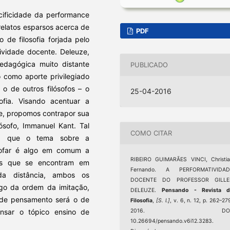
cificidade da performance
relatos esparsos acerca de
PDF
de filosofia forjada pelo
tividade docente. Deleuze,
edagógica muito distante
PUBLICADO
 como aporte privilegiado
 de outros filósofos – o
25-04-2016
sofia. Visando acentuar a
ze, propomos contrapor sua
ósofo, Immanuel Kant. Tal
COMO CITAR
ez que o tema sobre a
osofar é algo em comum a
RIBEIRO GUIMARÃES VINCI, Christi
os que se encontram em
Fernando. A PERFORMATIVIDAD
da distância, ambos os
DOCENTE DO PROFESSOR GILLE
lgo da ordem da imitação,
DELEUZE.
Pensando - Revista d
o de pensamento será o de
Filosofia
,
[S. l.]
, v. 6, n. 12, p. 262–27
nsar o tópico ensino de
2016. DOI
10.26694/pensando.v6i12.3283.