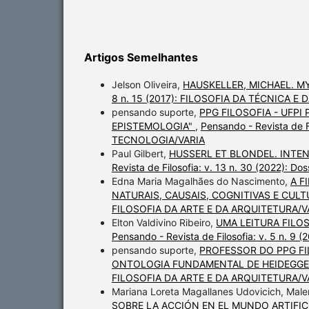
Artigos Semelhantes
Jelson Oliveira,
HAUSKELLER, MICHAEL. 
8 n. 15 (2017): FILOSOFIA DA TÉCNICA E
pensando suporte,
PPG FILOSOFIA - UFPI
EPISTEMOLOGIA"
,
Pensando - Revista de F
TECNOLOGIA/VARIA
Paul Gilbert,
HUSSERL ET BLONDEL. INTE
Revista de Filosofia: v. 13 n. 30 (2022): Do
Edna Maria Magalhães do Nascimento,
A F
NATURAIS, CAUSAIS, COGNITIVAS E CUL
FILOSOFIA DA ARTE E DA ARQUITETURA/V
Elton Valdivino Ribeiro,
UMA LEITURA FILO
Pensando - Revista de Filosofia: v. 5 n. 9 (
pensando suporte,
PROFESSOR DO PPG FI
ONTOLOGIA FUNDAMENTAL DE HEIDEGG
FILOSOFIA DA ARTE E DA ARQUITETURA/V
Mariana Loreta Magallanes Udovicich, Male
SOBRE LA ACCIÓN EN EL MUNDO ARTIFIC