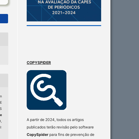
COPYSPIDER
an
E
S
e
A partir de 2024, todos os artigos
9,
publicados terão revisão pelo software
:
CopySpider
para fins de prevenção de