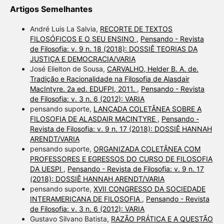
Artigos Semelhantes
André Luis La Salvia,
RECORTE DE TEXTOS
FILOSÓFICOS E O SEU ENSINO
,
Pensando - Revista
de Filosofia: v. 9 n. 18 (2018): DOSSIÊ TEORIAS DA
JUSTIÇA E DEMOCRACIA/VARIA
José Elielton de Sousa,
CARVALHO, Helder B. A. de.
Tradição e Racionalidade na Filosofia de Alasdair
MacIntyre. 2a ed. EDUFPI, 2011.
,
Pensando - Revista
de Filosofia: v. 3 n. 6 (2012): VARIA
pensando suporte,
LANÇADA COLETÂNEA SOBRE A
FILOSOFIA DE ALASDAIR MACINTYRE
,
Pensando -
Revista de Filosofia: v. 9 n. 17 (2018): DOSSIÊ HANNAH
ARENDT/VARIA
pensando suporte,
ORGANIZADA COLETÂNEA COM
PROFESSORES E EGRESSOS DO CURSO DE FILOSOFIA
DA UESPI
,
Pensando - Revista de Filosofia: v. 9 n. 17
(2018): DOSSIÊ HANNAH ARENDT/VARIA
pensando suporte,
XVII CONGRESSO DA SOCIEDADE
INTERAMERICANA DE FILOSOFIA
,
Pensando - Revista
de Filosofia: v. 3 n. 6 (2012): VARIA
Gustavo Silvano Batista,
RAZÃO PRÁTICA E A QUESTÃO