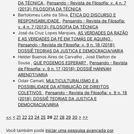
DA TÉCNICA
,
Pensando - Revista de Filosofia: v. 4 n. 7
(2013): FILOSOFIA DA TÉCNICA
Bartolomeu Leite da Silva,
ÉTICA DO DISCURSO E
RESPONSABILIDADE
,
Pensando - Revista de Filosofia:
v. 4 n. 7 (2013): FILOSOFIA DA TÉCNICA
José da Cruz Lopes Marques,
AS VERDADES DA RAZÃO
E AS VERDADES DA FÉ EM TOMÁS DE AQUINO
,
Pensando - Revista de Filosofia: v. 9 n. 18 (2018):
DOSSIÊ TEORIAS DA JUSTIÇA E DEMOCRACIA/VARIA
Helder Buenos Aires de Carvalho , José Elielton de
Sousa ,
QUE PODEMOS ESPERAR?
,
Pensando - Revista
de Filosofia: v. 9 n. 17 (2018): DOSSIÊ HANNAH
ARENDT/VARIA
Odair Camati,
MULTICULTURALISMO E A
POSSIBILIDADE DA ATRIBUIÇÃO DE DIREITOS
COLETIVOS
,
Pensando - Revista de Filosofia: v. 9 n. 18
(2018): DOSSIÊ TEORIAS DA JUSTIÇA E
DEMOCRACIA/VARIA
<<
<
21
22
23
24
25
26
27
28
29
30
>
>>
Você também pode
iniciar uma pesquisa avançada por