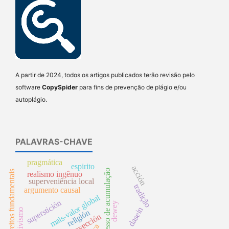
A partir de 2024, todos os artigos publicados terão revisão pelo
software
CopySpider
para fins de prevenção de plágio e/ou
autoplágio.
PALAVRAS-CHAVE
pragmática
espirito
acción
processo de acumulação
direitos fundamentais
realismo ingênuo
superveniência local
tradição
argumento causal
mais-valor global
superstición
dewey
dasein
disjuntivismo
religión
proyección