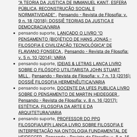
“A TEORIA DA JUSTIÇA DE IMMANUEL KANT, ESFERA
PÚBLICA, RECONSTRUÇÃO SOCIAL E
NORMATIVIDADE”
,
Pensando - Revista de Filosofia: v.
9 n. 18 (2018): DOSSIÊ TEORIAS DA JUSTIÇA E
DEMOCRACIA/VARIA
pensando suporte,
LANÇADO O LIVRO “O
PENSAMENTO (BIO)ÉTICO DE HANS JONAS –
FILOSOFIA E CIVILIZAÇÃO TECNOLÓGICA” DE
FLAVIANO FONSECA
,
Pensando - Revista de Filosofia:
v. 5 n. 10 (2014): VARIA
pensando suporte,
IDEIAS & LETRAS LANÇA LIVRO
SOBRE O FILÓSOFO UTILITARISTA JOHN STUART
MILL
,
Pensando - Revista de Filosofia: v. 7 n. 13 (2016):
DOSSIÊ FILOSOFIA HERMENÊUTICA/VARIA
pensando suporte,
DOCENTE DA UFES PUBLICA LIVRO
SOBRE O PENSAMENTO DE MARTIN HEIDEGGER
,
Pensando - Revista de Filosofia: v. 8 n. 16 (2017):
ESTÉTICA, FILOSOFIA DA ARTE E DA
ARQUITETURA/VARIA
pensando suporte,
PROFESSOR DO PPG
FILOSOFIA/UFPI LANÇA LIVRO SOBRE FILOSOFIA E
INTERPRETAÇÃO NA ONTOLOGIA FUNDAMENTAL DE
HEIDEGGER
,
Pensando - Revista de Filosofia: v. 8 n. 16