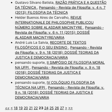
Gustavo Silvano Batista,
RAZÃO PRÁTICA E A QUESTÃO
DA TÉCNICA
,
Pensando - Revista de Filosofia: v. 4 n. 7
(2013): FILOSOFIA DA TÉCNICA
Helder Buenos Aires de Carvalho,
REVUE
INTERNATIONALE DE PHILOSOPHIE PUBLICOU
NÚMERO SOBRE ALASDAIR MACINTYRE
,
Pensando -
Revista de Filosofia: v. 6 n. 11 (2015): DOSSIÊ
ALASDAIR MACINTYRE/VARIA
André Luis La Salvia,
RECORTE DE TEXTOS
FILOSÓFICOS E O SEU ENSINO
,
Pensando - Revista
de Filosofia: v. 9 n. 18 (2018): DOSSIÊ TEORIAS DA
JUSTIÇA E DEMOCRACIA/VARIA
pensando suporte,
II SIMPÓSIO DE FILOSOFIA MORAL
NA UFPI
,
Pensando - Revista de Filosofia: v. 9 n. 18
(2018): DOSSIÊ TEORIAS DA JUSTIÇA E
DEMOCRACIA/VARIA
pensando suporte,
IV COLÓQUIO FILOSOFIA DA
TÉCNICA NA UFPI
,
Pensando - Revista de Filosofia: v.
9 n. 18 (2018): DOSSIÊ TEORIAS DA JUSTIÇA E
DEMOCRACIA/VARIA
<<
<
18
19
20
21
22
23
24
25
26
27
>
>>