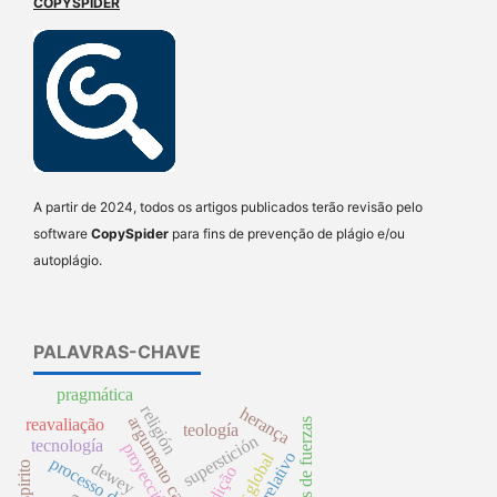
COPYSPIDER
A partir de 2024, todos os artigos publicados terão revisão pelo
software
CopySpider
para fins de prevenção de plágio e/ou
autoplágio.
PALAVRAS-CHAVE
pragmática
religión
herança
argumento causal
reavaliação
teorías de fuerzas
teología
superstición
tecnología
proyección
dewey
espirito
tradição