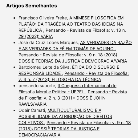
Artigos Semelhantes
Francisco Oliveira Freire,
A MIMESE FILOSÓFICA EM
PLATÃO: DA TRAGÉDIA AO TEATRO DAS IDEIAS NA
REPÚBLICA
,
Pensando - Revista de Filosofia: v. 13 n.
29 (2022): VARIA
José da Cruz Lopes Marques,
AS VERDADES DA RAZÃO
E AS VERDADES DA FÉ EM TOMÁS DE AQUINO
,
Pensando - Revista de Filosofia: v. 9 n. 18 (2018):
DOSSIÊ TEORIAS DA JUSTIÇA E DEMOCRACIA/VARIA
Bartolomeu Leite da Silva,
ÉTICA DO DISCURSO E
RESPONSABILIDADE
,
Pensando - Revista de Filosofia:
v. 4 n. 7 (2013): FILOSOFIA DA TÉCNICA
pensando suporte,
II Congresso Internacional de
Filosofia Moral e Política - UFPEL
,
Pensando - Revista
de Filosofia: v. 2 n. 3 (2011): DOSSIÊ JOHN
RAWLS/VARIA
Odair Camati,
MULTICULTURALISMO E A
POSSIBILIDADE DA ATRIBUIÇÃO DE DIREITOS
COLETIVOS
,
Pensando - Revista de Filosofia: v. 9 n. 18
(2018): DOSSIÊ TEORIAS DA JUSTIÇA E
DEMOCRACIA/VARIA