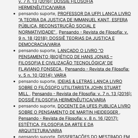
v. 7 n. 13 (2016): DOSSIÊ FILOSOFIA
HERMENÊUTICA/VARIA
pensando suporte,
PROFESSOR DA UFPI LANÇA LIVRO
“A TEORIA DA JUSTIÇA DE IMMANUEL KANT, ESFERA
PÚBLICA, RECONSTRUÇÃO SOCIAL E
NORMATIVIDADE”
,
Pensando - Revista de Filosofia: v.
9 n. 18 (2018): DOSSIÊ TEORIAS DA JUSTIÇA E
DEMOCRACIA/VARIA
pensando suporte,
LANÇADO O LIVRO “O
PENSAMENTO (BIO)ÉTICO DE HANS JONAS –
FILOSOFIA E CIVILIZAÇÃO TECNOLÓGICA” DE
FLAVIANO FONSECA
,
Pensando - Revista de Filosofia:
v. 5 n. 10 (2014): VARIA
pensando suporte,
IDEIAS & LETRAS LANÇA LIVRO
SOBRE O FILÓSOFO UTILITARISTA JOHN STUART
MILL
,
Pensando - Revista de Filosofia: v. 7 n. 13 (2016):
DOSSIÊ FILOSOFIA HERMENÊUTICA/VARIA
pensando suporte,
DOCENTE DA UFES PUBLICA LIVRO
SOBRE O PENSAMENTO DE MARTIN HEIDEGGER
,
Pensando - Revista de Filosofia: v. 8 n. 16 (2017):
ESTÉTICA, FILOSOFIA DA ARTE E DA
ARQUITETURA/VARIA
pensando suporte,
DISSERTAÇÕES DO MESTRADO EM