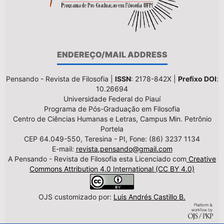
ENDEREÇO/MAIL ADDRESS
Pensando - Revista de Filosofia |
ISSN
: 2178-842X |
Prefixo DOI
:
10.26694
Universidade Federal do Piauí
Programa de Pós-Graduação em Filosofia
Centro de Ciências Humanas e Letras, Campus Min. Petrônio
Portela
CEP 64.049-550, Teresina - PI, Fone: (86) 3237 1134
E-mail:
revista.pensando@gmail.com
A Pensando - Revista de Filosofia esta Licenciado com
Creative
Commons Attribution 4.0 International (CC BY 4.0)
OJS customizado por:
Luis Andrés Castillo B.