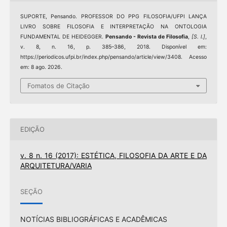
SUPORTE, Pensando. PROFESSOR DO PPG FILOSOFIA/UFPI LANÇA
LIVRO SOBRE FILOSOFIA E INTERPRETAÇÃO NA ONTOLOGIA
FUNDAMENTAL DE HEIDEGGER.
Pensando - Revista de Filosofia
,
[S. l.]
,
v. 8, n. 16, p. 385–386, 2018. Disponível em:
https://periodicos.ufpi.br/index.php/pensando/article/view/3408. Acesso
em: 8 ago. 2026.
Fomatos de Citação
EDIÇÃO
v. 8 n. 16 (2017): ESTÉTICA, FILOSOFIA DA ARTE E DA
ARQUITETURA/VARIA
SEÇÃO
NOTÍCIAS BIBLIOGRÁFICAS E ACADÊMICAS