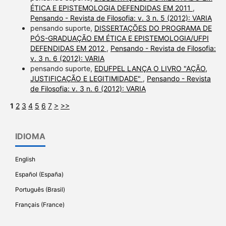
ÉTICA E EPISTEMOLOGIA DEFENDIDAS EM 2011
,
Pensando - Revista de Filosofia: v. 3 n. 5 (2012): VARIA
pensando suporte,
DISSERTAÇÕES DO PROGRAMA DE
PÓS-GRADUAÇÃO EM ÉTICA E EPISTEMOLOGIA/UFPI
DEFENDIDAS EM 2012
,
Pensando - Revista de Filosofia:
v. 3 n. 6 (2012): VARIA
pensando suporte,
EDUFPEL LANÇA O LIVRO "AÇÃO,
JUSTIFICAÇÃO E LEGITIMIDADE"
,
Pensando - Revista
de Filosofia: v. 3 n. 6 (2012): VARIA
1
2
3
4
5
6
7
>
>>
IDIOMA
English
Español (España)
Português (Brasil)
Français (France)