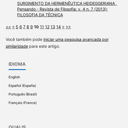
SURGIMENTO DA HERMENÊUTICA HEIDEGGERIANA
,
Pensando - Revista de Filosofia: v. 4 n. 7 (2013):
FILOSOFIA DA TÉCNICA
<<
<
5
6
7
8
9
10
11
12
13
14
>
>>
Você também pode
iniciar uma pesquisa avançada por
similaridade
para este artigo.
IDIOMA
English
Español (España)
Português (Brasil)
Français (France)
QUALIS