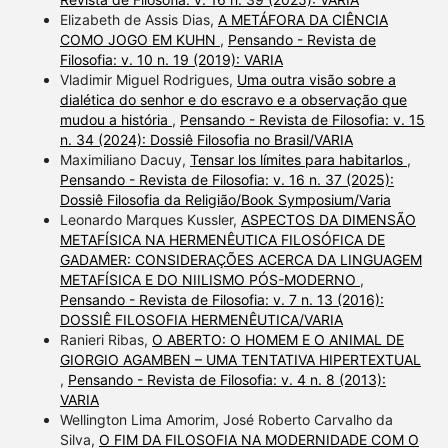
Elizabeth de Assis Dias,
A METÁFORA DA CIÊNCIA
COMO JOGO EM KUHN
,
Pensando - Revista de
Filosofia: v. 10 n. 19 (2019): VARIA
Vladimir Miguel Rodrigues,
Uma outra visão sobre a
dialética do senhor e do escravo e a observação que
mudou a história
,
Pensando - Revista de Filosofia: v. 15
n. 34 (2024): Dossiê Filosofia no Brasil/VARIA
Maximiliano Dacuy,
Tensar los límites para habitarlos
,
Pensando - Revista de Filosofia: v. 16 n. 37 (2025):
Dossiê Filosofia da Religião/Book Symposium/Varia
Leonardo Marques Kussler,
ASPECTOS DA DIMENSÃO
METAFÍSICA NA HERMENÊUTICA FILOSÓFICA DE
GADAMER: CONSIDERAÇÕES ACERCA DA LINGUAGEM
METAFÍSICA E DO NIILISMO PÓS-MODERNO
,
Pensando - Revista de Filosofia: v. 7 n. 13 (2016):
DOSSIÊ FILOSOFIA HERMENÊUTICA/VARIA
Ranieri Ribas,
O ABERTO: O HOMEM E O ANIMAL DE
GIORGIO AGAMBEN – UMA TENTATIVA HIPERTEXTUAL
,
Pensando - Revista de Filosofia: v. 4 n. 8 (2013):
VARIA
Wellington Lima Amorim, José Roberto Carvalho da
Silva,
O FIM DA FILOSOFIA NA MODERNIDADE COM O