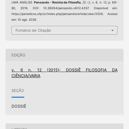
UMA ANÁLISE.
Pensando - Revista de Filosofia
,
[S. l.]
, v. 6, n. 12, p. 69–
80, 2016. DOI: 10.26694/pensando.v6i12.4357. Disponível em:
https://periodicos.ufpi.br/index.php/pensando/article/view/3306. Acesso
em: 10 ago. 2026.
Fomatos de Citação
EDIÇÃO
v. 6 n. 12 (2015): DOSSIÊ FILOSOFIA DA
CIÊNCIA/VARIA
SEÇÃO
DOSSIÊ