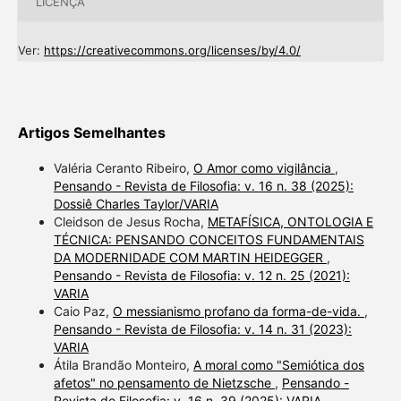
LICENÇA
Ver:
https://creativecommons.org/licenses/by/4.0/
Artigos Semelhantes
Valéria Ceranto Ribeiro,
O Amor como vigilância
,
Pensando - Revista de Filosofia: v. 16 n. 38 (2025):
Dossiê Charles Taylor/VARIA
Cleidson de Jesus Rocha,
METAFÍSICA, ONTOLOGIA E
TÉCNICA: PENSANDO CONCEITOS FUNDAMENTAIS
DA MODERNIDADE COM MARTIN HEIDEGGER
,
Pensando - Revista de Filosofia: v. 12 n. 25 (2021):
VARIA
Caio Paz,
O messianismo profano da forma-de-vida.
,
Pensando - Revista de Filosofia: v. 14 n. 31 (2023):
VARIA
Átila Brandão Monteiro,
A moral como "Semiótica dos
afetos" no pensamento de Nietzsche
,
Pensando -
Revista de Filosofia: v. 16 n. 39 (2025): VARIA