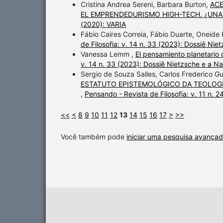
Cristina Andrea Sereni, Barbara Burton,
ACE
EL EMPRENDEDURISMO HIGH-TECH. ¿UNA
(2020): VARIA
Fábio Caires Correia, Fábio Duarte, Oneide 
de Filosofia: v. 14 n. 33 (2023): Dossiê Ni
Vanessa Lemm ,
El pensamiento planetario 
v. 14 n. 33 (2023): Dossiê Nietzsche e a N
Sergio de Souza Salles, Carlos Frederico Gu
ESTATUTO EPISTEMOLÓGICO DA TEOLOG
,
Pensando - Revista de Filosofia: v. 11 n
<<
<
8
9
10
11
12
13
14
15
16
17
>
>>
Você também pode
iniciar uma pesquisa avançad