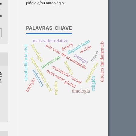
plágio e/ou autoplágio.
:
n
 8
PALAVRAS-CHAVE
mais-valor relativo
disjuntivismo
dewey
direitos fundamentais
processo de acumulação
tecnología
acción
desobediência civil
dasein
teología
proyección
superveniência local
herança
superstición
argumento causal
mais-valor global
influência
Ê
religión
tradição
A
espirito
timología