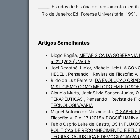
______. Estudos de história do pensamento científ
– Rio de Janeiro: Ed. Forense Universitária, 1991.
Artigos Semelhantes
Diogo Bogéa,
METAFÍSICA DA SOBERANIA
n. 22 (2020): VARIA
Joel Decothé Junior, Michele Heldt,
A CONC
HEGEL
,
Pensando - Revista de Filosofia: v.
Rildo da Luz Ferreira,
DA EVOLUÇÃO CRIAD
MISTICISMO COMO MÉTODO EM FILOSOF
Claudia Murta, Jacir Silvio Sanson Junior,
O
TERAPÊUTICAS
,
Pensando - Revista de Fil
TECNOLOGIA/VARIA
Miguel Antonio do Nascimento,
O SABER F
Filosofia: v. 9 n. 17 (2018): DOSSIÊ HAN
Fabio Caprio Leite de Castro,
OS INFLUXOS
POLÍTICAS DE RECONHECIMENTO E ETIC
TEORIAS DA JUSTIÇA E DEMOCRACIA/VAR