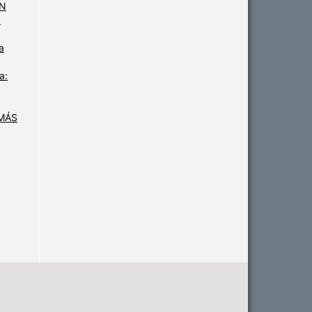
EN
3
a
a:
MÁS