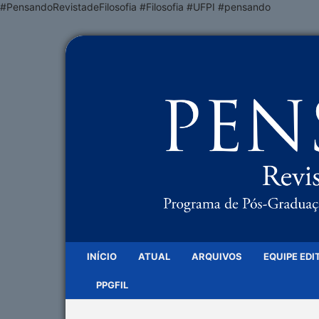
#PensandoRevistadeFilosofia #Filosofia #UFPI #pensando
INÍCIO
ATUAL
ARQUIVOS
EQUIPE EDI
PPGFIL