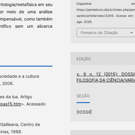
ntologia/metafísica em seu
Disponível em
https://periodicos.ufpi.br/index.php/pe
por meio de uma análise
sando/article/view/3306. Acesso em:
 é impensável, como também
ago. 2026.
ntífico sem um alicerce
Fomatos de Citação
EDIÇÃO
v. 6 n. 12 (2015): DOSSI
ociedade e a cultura
FILOSOFIA DA CIÊNCIA/VARI
x, 2006.
SEÇÃO
s da lua. Artigo
/pas15.htm
>. Acessado
DOSSIÊ
Galileana, Centro de
pinas, 1988.