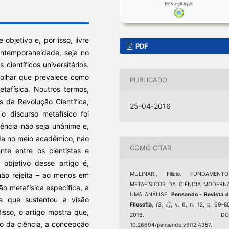
bjetivo e, por isso, livre
PDF
ontemporaneidade, seja no
científicos universitários.
 olhar que prevalece como
PUBLICADO
tafísica. Noutros termos,
s da Revolução Científica,
25-04-2016
o discurso metafísico foi
iência não seja unânime e,
da no meio acadêmico, não
COMO CITAR
te entre os cientistas e
o objetivo desse artigo é,
não rejeita – ao menos em
MULINARI, Filício. FUNDAMENTO
METAFÍSICOS DA CIÊNCIA MODERNA
ão metafísica específica, a
UMA ANÁLISE.
Pensando - Revista 
 e que sustentou a visão
Filosofia
,
[S. l.]
, v. 6, n. 12, p. 69–8
isso, o artigo mostra que,
2016. DOI
o da ciência, a concepção
10.26694/pensando.v6i12.4357.