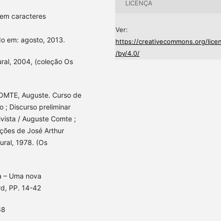
LICENÇA
 em caracteres
Ver:
o em: agosto, 2013.
https://creativecommons.org/lice
/by/4.0/
ral, 2004, (coleção Os
COMTE, Auguste. Curso de
vo ; Discurso preliminar
ivista / Auguste Comte ;
uções de José Arthur
ural, 1978. (Os
a – Uma nova
rd, PP. 14-42
68