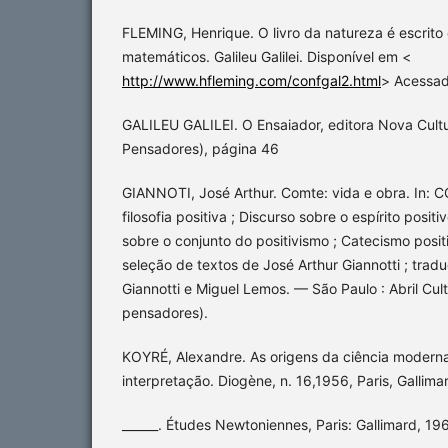
FLEMING, Henrique. O livro da natureza é escrito
matemáticos. Galileu Galilei. Disponível em <
http://www.hfleming.com/confgal2.html
> Acessad
GALILEU GALILEI. O Ensaiador, editora Nova Cultu
Pensadores), página 46
GIANNOTI, José Arthur. Comte: vida e obra. In: 
filosofia positiva ; Discurso sobre o espírito positi
sobre o conjunto do positivismo ; Catecismo posit
seleção de textos de José Arthur Giannotti ; trad
Giannotti e Miguel Lemos. — São Paulo : Abril Cult
pensadores).
KOYRÉ, Alexandre. As origens da ciência modern
interpretação. Diogène, n. 16,1956, Paris, Gallima
______. Études Newtoniennes, Paris: Gallimard, 19