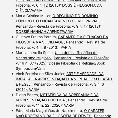
Filosofia: v. 6 n. 12 (2015): DOSSIÊ FILOSOFIA DA
CIÊNCIA/VARIA
Maria Cristina Muller,
O DECLÍNIO DO DOMÍNIO
PÚBLICO E O ENCANTAMENTO COM O PRIVADO
,
Pensando - Revista de Filosofia: v. 9 n. 17 (2018):
DOSSIÊ HANNAH ARENDT/VARIA
Gustavo Freitas Pereira,
GADAMER E A SITUAÇÃO DA
FILOSOFIA NA SOCIEDADE
,
Pensando - Revista de
Filosofia: v. 4 n. 8 (2013): VARIA
Marciano Adilio Spica,
Uma defesa filosófica do
sincretismo religioso
,
Pensando - Revista de Filosofia:
v. 16 n. 37 (2025): Dossiê Filosofia da Religião/Book
Symposium/Varia
Almir Ferreira da Silva Junior,
ARTE E VERDADE: DA
IMITAÇÃO À APRESENTAÇÃO DA VERDADE EM PLATÃO
E HEGEL
,
Pensando - Revista de Filosofia: v. 3 n. 6
(2012): VARIA
Diogo Bogéa,
METAFÍSICA DA SOBERANIA E DA
REPRESENTAÇÃO POLÍTICA
,
Pensando - Revista de
Filosofia: v. 11 n. 22 (2020): VARIA
Edna Maria Magalhães do Nascimento,
O CARÁTER
NÃO RORTYANO DA FILOSOFIA DE DEWEY
,
Pensando