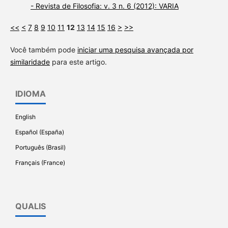
- Revista de Filosofia: v. 3 n. 6 (2012): VARIA
<<
<
7
8
9
10
11
12
13
14
15
16
>
>>
Você também pode
iniciar uma pesquisa avançada por
similaridade
para este artigo.
IDIOMA
English
Español (España)
Português (Brasil)
Français (France)
QUALIS