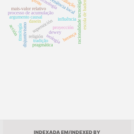
superveniência local
reavaliação
espirito
tecnología
racionalidade tecnológica
escola de baden
mais-valor relativo
processo de acumulação
argumento causal
influência
superstición
dasein
disjuntivismo
timología
acción
proyección
dewey
herança
teología
religión
tradição
pragmática
INDEXADA EM/INDEXED BY