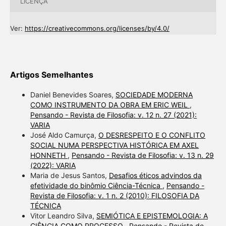
LICENÇA
Ver:
https://creativecommons.org/licenses/by/4.0/
Artigos Semelhantes
Daniel Benevides Soares,
SOCIEDADE MODERNA
COMO INSTRUMENTO DA OBRA EM ERIC WEIL
,
Pensando - Revista de Filosofia: v. 12 n. 27 (2021):
VARIA
José Aldo Camurça,
O DESRESPEITO E O CONFLITO
SOCIAL NUMA PERSPECTIVA HISTÓRICA EM AXEL
HONNETH
,
Pensando - Revista de Filosofia: v. 13 n. 29
(2022): VARIA
Maria de Jesus Santos,
Desafios éticos advindos da
efetividade do binômio Ciência-Técnica
,
Pensando -
Revista de Filosofia: v. 1 n. 2 (2010): FILOSOFIA DA
TÉCNICA
Vitor Leandro Silva,
SEMIÓTICA E EPISTEMOLOGIA: A
CIÊNCIA COMO PROCESSO
,
Pensando - Revista de