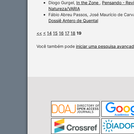
Diogo Gurgel,
In the Zone
,
Pensando - Revis
Natureza/VARIA
Fábio Abreu Passos, José Maurício de Carv
Dossiê Antero de Quental
<<
<
14
15
16
17
18
19
Você também pode
iniciar uma pesquisa avançad