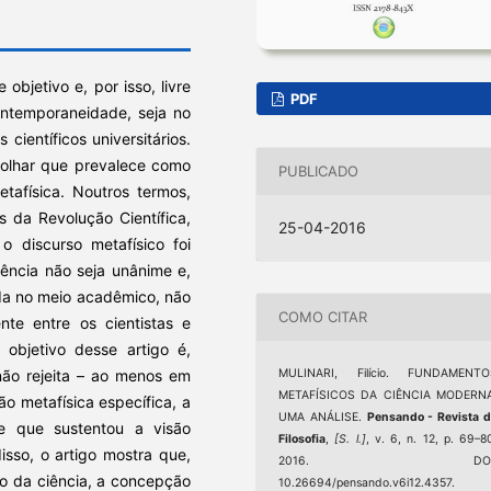
bjetivo e, por isso, livre
PDF
ontemporaneidade, seja no
científicos universitários.
 olhar que prevalece como
PUBLICADO
tafísica. Noutros termos,
s da Revolução Científica,
25-04-2016
o discurso metafísico foi
iência não seja unânime e,
da no meio acadêmico, não
COMO CITAR
te entre os cientistas e
o objetivo desse artigo é,
não rejeita – ao menos em
MULINARI, Filício. FUNDAMENTO
METAFÍSICOS DA CIÊNCIA MODERNA
ão metafísica específica, a
UMA ANÁLISE.
Pensando - Revista 
 e que sustentou a visão
Filosofia
,
[S. l.]
, v. 6, n. 12, p. 69–8
isso, o artigo mostra que,
2016. DOI
o da ciência, a concepção
10.26694/pensando.v6i12.4357.