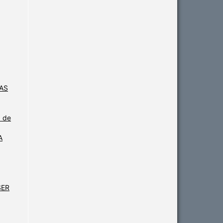
AS
a de
A
SER