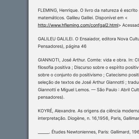
FLEMING, Henrique. O livro da natureza é escrito
matemáticos. Galileu Galilei. Disponível em <
http://www.hfleming.com/confgal2.html
> Acessad
GALILEU GALILEI. O Ensaiador, editora Nova Cultu
Pensadores), página 46
GIANNOTI, José Arthur. Comte: vida e obra. In: 
filosofia positiva ; Discurso sobre o espírito positi
sobre o conjunto do positivismo ; Catecismo posit
seleção de textos de José Arthur Giannotti ; trad
Giannotti e Miguel Lemos. — São Paulo : Abril Cult
pensadores).
KOYRÉ, Alexandre. As origens da ciência modern
interpretação. Diogène, n. 16,1956, Paris, Gallima
______. Études Newtoniennes, Paris: Gallimard, 19