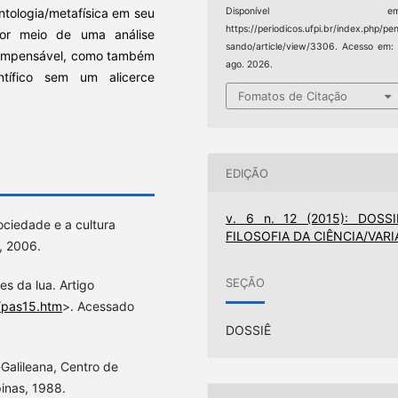
ntologia/metafísica em seu
Disponível em
https://periodicos.ufpi.br/index.php/pe
por meio de uma análise
sando/article/view/3306. Acesso em:
 é impensável, como também
ago. 2026.
ntífico sem um alicerce
Fomatos de Citação
EDIÇÃO
v. 6 n. 12 (2015): DOSSI
ociedade e a cultura
FILOSOFIA DA CIÊNCIA/VARI
x, 2006.
SEÇÃO
s da lua. Artigo
/pas15.htm
>. Acessado
DOSSIÊ
Galileana, Centro de
pinas, 1988.