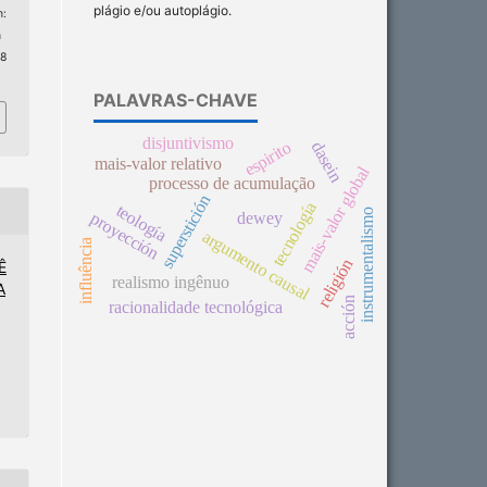
plágio e/ou autoplágio.
:
n
 8
PALAVRAS-CHAVE
disjuntivismo
espirito
dasein
mais-valor relativo
mais-valor global
processo de acumulação
superstición
tecnología
teología
instrumentalismo
dewey
proyección
argumento causal
influência
religión
Ê
realismo ingênuo
A
acción
racionalidade tecnológica