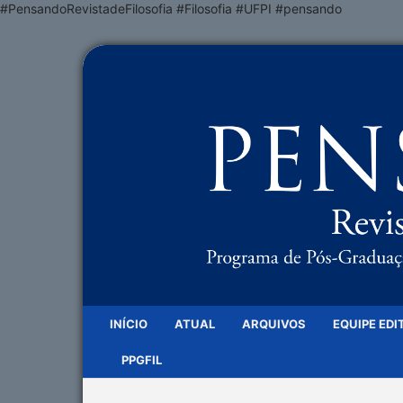
#PensandoRevistadeFilosofia #Filosofia #UFPI #pensando
INÍCIO
ATUAL
ARQUIVOS
EQUIPE EDI
PPGFIL