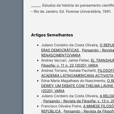
______. Estudos de história do pensamento científ
– Rio de Janeiro: Ed. Forense Universitária, 1991.
Artigos Semelhantes
Juliano Cordeiro da Costa Oliveira,
O REPU
ERAS DEMOCRÁTICAS
,
Pensando - Revista
RENASCIMENTO/VARIA
Andres Vaccari, Jaime Fisher,
EL TRANSHU
Filosofia: v. 11 n. 23 (2020): VARIA
Andrea Torrano, Natalia Fischetti,
FILOSOFÍ
ACADEMIA LATINOAMERICANA ACTIVIST
Edna Maria Magalhaes do Nascimento,
O R
DEWEY: UM DEBATE COM THELMA LAVINE
(2020): VARIA
Juliano Cordeiro da Costa Oliveira,
A RELI
,
Pensando - Revista de Filosofia: v. 13 n. 
Francisco Oliveira Freire,
A MIMESE FILOSÓ
REPÚBLICA
,
Pensando - Revista de Filosofi