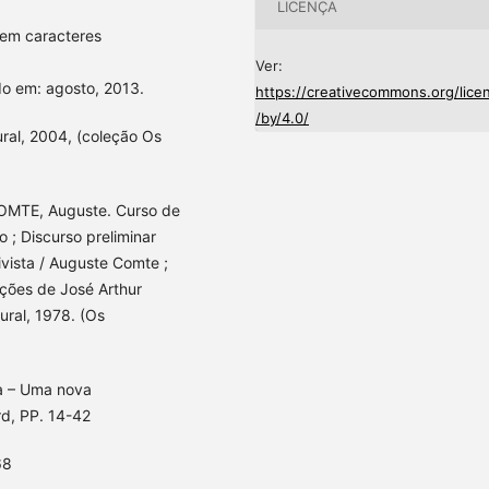
LICENÇA
 em caracteres
Ver:
o em: agosto, 2013.
https://creativecommons.org/lice
/by/4.0/
ral, 2004, (coleção Os
COMTE, Auguste. Curso de
vo ; Discurso preliminar
ivista / Auguste Comte ;
uções de José Arthur
ural, 1978. (Os
a – Uma nova
rd, PP. 14-42
68