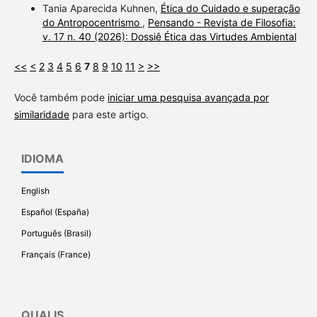
Tania Aparecida Kuhnen,
Ética do Cuidado e superação
do Antropocentrismo
,
Pensando - Revista de Filosofia:
v. 17 n. 40 (2026): Dossiê Ética das Virtudes Ambiental
<<
<
2
3
4
5
6
7
8
9
10
11
>
>>
Você também pode
iniciar uma pesquisa avançada por
similaridade
para este artigo.
IDIOMA
English
Español (España)
Português (Brasil)
Français (France)
QUALIS