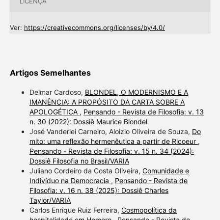
LICENÇA
Ver:
https://creativecommons.org/licenses/by/4.0/
Artigos Semelhantes
Delmar Cardoso,
BLONDEL, O MODERNISMO E A
IMANÊNCIA: A PROPÓSITO DA CARTA SOBRE A
APOLOGÉTICA
,
Pensando - Revista de Filosofia: v. 13
n. 30 (2022): Dossiê Maurice Blondel
José Vanderlei Carneiro, Aloizio Oliveira de Souza,
Do
mito: uma reflexão hermenêutica a partir de Ricoeur
,
Pensando - Revista de Filosofia: v. 15 n. 34 (2024):
Dossiê Filosofia no Brasil/VARIA
Juliano Cordeiro da Costa Oliveira,
Comunidade e
Indivíduo na Democracia
,
Pensando - Revista de
Filosofia: v. 16 n. 38 (2025): Dossiê Charles
Taylor/VARIA
Carlos Enrique Ruiz Ferreira,
Cosmopolítica da
hospitalidade em Homero
,
Pensando - Revista de