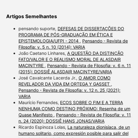
Artigos Semelhantes
pensando suporte,
DEFESAS DE DISSERTAÇÕES DO
PROGRAMA DE PÓS-GRADUAÇÃO EM ÉTICA E
EPISTEMOLOGIA/UFPI - 2014
,
Pensando - Revista de
Filosofia: v. 5 n. 10 (2014): VARIA
João Caetano Linhares,
A QUESTÃO DA DISTINÇÃO
FATO/VALOR E O REALISMO MORAL DE ALASDAIR
MACINTYRE
,
Pensando - Revista de Filosofia: v. 6 n. 11
(2015): DOSSIÊ ALASDAIR MACINTYRE/VARIA
José Cavalcante Lacerda Jr.,
O AMOR COMO
REVELADOR DA VIDA EM ORTEGA Y GASSET
,
Pensando - Revista de Filosofia: v. 12 n. 25 (2021):
VARIA
Maurício Fernandes,
ECOS SOBRE O FIM E A TERRA
NENHUMA COMO DESTINO PRÓXIMO: Resenha de um
Quase Manifesto
,
Pensando - Revista de Filosofia: v. 11
n. 24 (2020): DOSSIÊ HANS JONAS/VARIA
Ricardo Espinoza Lolas,
La naturaleza dionisíaca, de un
humano solitario, como expresión posible para salir del