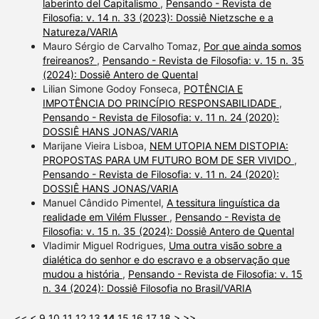
laberinto del Capitalismo
,
Pensando - Revista de
Filosofia: v. 14 n. 33 (2023): Dossiê Nietzsche e a
Natureza/VARIA
Mauro Sérgio de Carvalho Tomaz,
Por que ainda somos
freireanos?
,
Pensando - Revista de Filosofia: v. 15 n. 35
(2024): Dossiê Antero de Quental
Lilian Simone Godoy Fonseca,
POTÊNCIA E
IMPOTÊNCIA DO PRINCÍPIO RESPONSABILIDADE
,
Pensando - Revista de Filosofia: v. 11 n. 24 (2020):
DOSSIÊ HANS JONAS/VARIA
Marijane Vieira Lisboa,
NEM UTOPIA NEM DISTOPIA:
PROPOSTAS PARA UM FUTURO BOM DE SER VIVIDO
,
Pensando - Revista de Filosofia: v. 11 n. 24 (2020):
DOSSIÊ HANS JONAS/VARIA
Manuel Cândido Pimentel,
A tessitura linguística da
realidade em Vilém Flusser
,
Pensando - Revista de
Filosofia: v. 15 n. 35 (2024): Dossiê Antero de Quental
Vladimir Miguel Rodrigues,
Uma outra visão sobre a
dialética do senhor e do escravo e a observação que
mudou a história
,
Pensando - Revista de Filosofia: v. 15
n. 34 (2024): Dossiê Filosofia no Brasil/VARIA
<<
<
9
10
11
12
13
14
15
16
17
18
>
>>