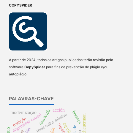
COPYSPIDER
A partir de 2024, todos os artigos publicados terão revisão pelo
software
CopySpider
para fins de prevenção de plágio e/ou
autoplágio.
PALAVRAS-CHAVE
acción
timología
herança
modernização
mais-valor relativo
argumento causal
william scheuerman
tradição
espirito
superstición