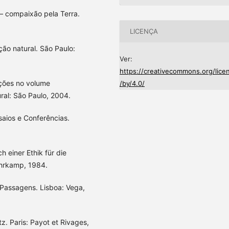
– compaixão pela Terra.
LICENÇA
ão natural. São Paulo:
Ver:
https://creativecommons.org/lice
ções no volume
/by/4.0/
ral: São Paulo, 2004.
aios e Conferências.
 einer Ethik für die
uhrkamp, 1984.
 Passagens. Lisboa: Vega,
. Paris: Payot et Rivages,