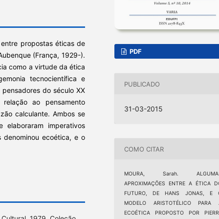
 entre propostas éticas de
PDF
Aubenque (França, 1929-).
a como a virtude da ética
monia tecnocientífica e
PUBLICADO
 pensadores do século XX
 relação ao pensamento
31-03-2015
azão calculante. Ambos se
e elaboraram imperativos
s denominou ecoética, e o
COMO CITAR
MOURA, Sarah. ALGUMA
APROXIMAÇÕES ENTRE A ÉTICA D
FUTURO, DE HANS JONAS, E 
MODELO ARISTOTÉLICO PARA 
ECOÉTICA PROPOSTO POR PIERR
Cultural, 1979. Coleção