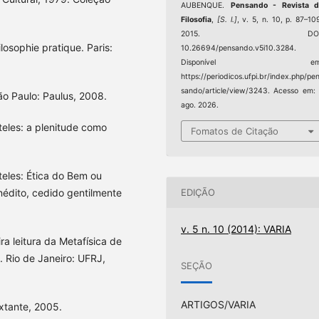
AUBENQUE.
Pensando - Revista d
Filosofia
,
[S. l.]
, v. 5, n. 10, p. 87–10
2015. DOI
losophie pratique. Paris:
10.26694/pensando.v5i10.3284.
Disponível em
https://periodicos.ufpi.br/index.php/pe
sando/article/view/3243. Acesso em:
ão Paulo: Paulus, 2008.
ago. 2026.
eles: a plenitude como
Fomatos de Citação
eles: Ética do Bem ou
inédito, cedido gentilmente
EDIÇÃO
v. 5 n. 10 (2014): VARIA
 leitura da Metafísica de
. Rio de Janeiro: UFRJ,
SEÇÃO
ARTIGOS/VARIA
extante, 2005.