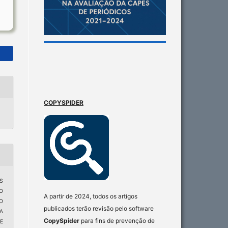
COPYSPIDER
S
O
A partir de 2024, todos os artigos
O
publicados terão revisão pelo software
A
CopySpider
para fins de prevenção de
E