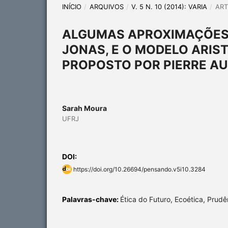
INÍCIO
/
ARQUIVOS
/
V. 5 N. 10 (2014): VARIA
/
ART
ALGUMAS APROXIMAÇÕES 
JONAS, E O MODELO ARIS
PROPOSTO POR PIERRE A
Sarah Moura
UFRJ
DOI:
https://doi.org/10.26694/pensando.v5i10.3284
Palavras-chave:
Ética do Futuro, Ecoética, Prudê