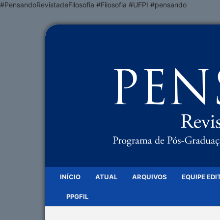
#PensandoRevistadeFilosofia #Filosofia #UFPI #pensando
INÍCIO
ATUAL
ARQUIVOS
EQUIPE EDI
PPGFIL