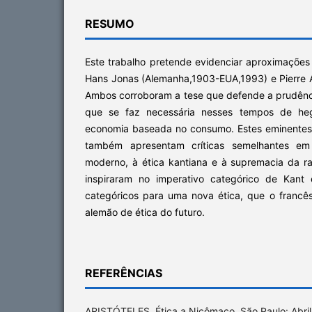
RESUMO
Este trabalho pretende evidenciar aproximações
Hans Jonas (Alemanha,1903-EUA,1993) e Pierre 
Ambos corroboram a tese que defende a prudênci
que se faz necessária nesses tempos de hege
economia baseada no consumo. Estes eminentes
também apresentam críticas semelhantes em
moderno, à ética kantiana e à supremacia da r
inspiraram no imperativo categórico de Kant 
categóricos para uma nova ética, que o francê
alemão de ética do futuro.
REFERÊNCIAS
ARISTÓTELES. Ética a Nicômaco. São Paulo: Abril 