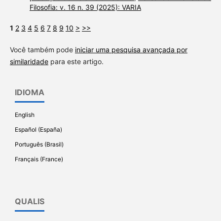
Filosofia: v. 16 n. 39 (2025): VARIA
1
2
3
4
5
6
7
8
9
10
>
>>
Você também pode
iniciar uma pesquisa avançada por
similaridade
para este artigo.
IDIOMA
English
Español (España)
Português (Brasil)
Français (France)
QUALIS