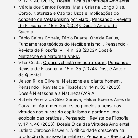
v. 17 n. 40 (2026): Dossiê Ética das Virtudes Ambiental
Márcia dos Santos Fontes, Maria Cristina Longo Dias,
Corpo, Natureza e Capital: Usos e Implicações do
conceito de Metabolismo por Marx
,
Pensando - Revista
de Filosofia: v. 15 n. 35 (2024): Dossiê Antero de
Quental
Fábio Caires Correia, Fábio Duarte, Oneide Perius,
Fundamentos teóricos do Neoliberalismo:
,
Pensando -
Revista de Filosofia: v. 14 n. 33 (2023): Dossiê
Nietzsche e a Natureza/VARIA
Vítor Costa,
O possível está em outro lugar
,
Pensando -
Revista de Filosofia: v. 15 n. 35 (2024): Dossiê Antero
de Quental
Jelson R. de Oliveira,
Nietzsche e a planta homem
,
Pensando - Revista de Filosofia: v. 14 n. 33 (2023):
Dossiê Nietzsche e a Natureza/VARIA
Rutiele Pereira da Silva Saraiva, Helder Buenos Aires de
Carvalho,
Aprender com os cogumelos a pensar as
virtudes nas ruínas do capitalismo a partir de uma
ecologia das práticas
,
Pensando - Revista de Filosofia:
v. 17 n. 40 (2026): Dossiê Ética das Virtudes Ambiental
Lutiero Cardoso Esswein,
A dificuldade crescente na
produção do mais-valor relativo
,
Pensando - Revista de