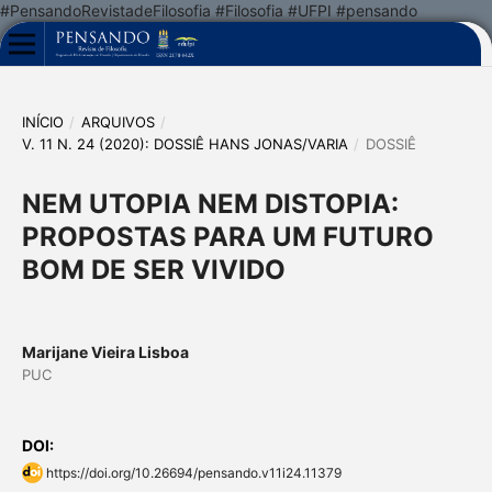
#PensandoRevistadeFilosofia #Filosofia #UFPI #pensando
INÍCIO
/
ARQUIVOS
/
V. 11 N. 24 (2020): DOSSIÊ HANS JONAS/VARIA
/
DOSSIÊ
NEM UTOPIA NEM DISTOPIA:
PROPOSTAS PARA UM FUTURO
BOM DE SER VIVIDO
Marijane Vieira Lisboa
PUC
DOI:
https://doi.org/10.26694/pensando.v11i24.11379