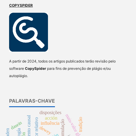
COPYSPIDER
A partir de 2024, todos os artigos publicados terão revisão pelo
software
CopySpider
para fins de prevenção de plágio e/ou
autoplágio.
PALAVRAS-CHAVE
disposições
mais-valor global
argumento causal
acción
tradição
mais-valor relativo
dasein
influência
dewey
teología