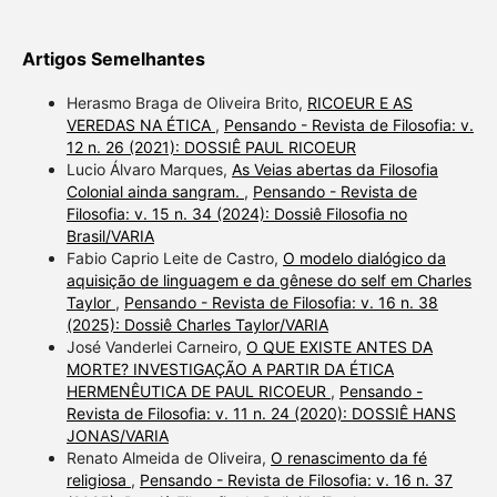
Artigos Semelhantes
Herasmo Braga de Oliveira Brito,
RICOEUR E AS
VEREDAS NA ÉTICA
,
Pensando - Revista de Filosofia: v.
12 n. 26 (2021): DOSSIÊ PAUL RICOEUR
Lucio Álvaro Marques,
As Veias abertas da Filosofia
Colonial ainda sangram.
,
Pensando - Revista de
Filosofia: v. 15 n. 34 (2024): Dossiê Filosofia no
Brasil/VARIA
Fabio Caprio Leite de Castro,
O modelo dialógico da
aquisição de linguagem e da gênese do self em Charles
Taylor
,
Pensando - Revista de Filosofia: v. 16 n. 38
(2025): Dossiê Charles Taylor/VARIA
José Vanderlei Carneiro,
O QUE EXISTE ANTES DA
MORTE? INVESTIGAÇÃO A PARTIR DA ÉTICA
HERMENÊUTICA DE PAUL RICOEUR
,
Pensando -
Revista de Filosofia: v. 11 n. 24 (2020): DOSSIÊ HANS
JONAS/VARIA
Renato Almeida de Oliveira,
O renascimento da fé
religiosa
,
Pensando - Revista de Filosofia: v. 16 n. 37