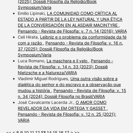
(2025): Dossiê Filosofia da Religião/Book
Symposium/Varia
Emilio Lipinski,
LA COMUNIDAD COMO CRÍTICA AL
ESTADO A PARTIR DE LA LEY NATURAL Y UNA ÉTICA
DE LA CONVERSACIÓN EN ALASDAIR MACINTYRE
,
Pensando - Revista de Filosofia: v. 7 n. 14 (2016): VARIA
Celi Hirata,
Leibniz e o problema da conformidade da fé
com a razão
,
Pensando - Revista de Filosofia: v. 16 n.
37 (2025): Dossiê Filosofia da Religião/Book
Symposium/Varia
Luca Romano,
La maschera e il velo
,
Pensando -
Revista de Filosofia: v. 14 n. 33 (2023): Dossiê
Nietzsche e a Natureza/VARIA
Vladimir Miguel Rodrigues,
Uma outra visão sobre a
dialética do senhor e do escravo e a observação que
mudou a história
,
Pensando - Revista de Filosofia: v. 15
n. 34 (2024): Dossiê Filosofia no Brasil/VARIA
José Cavalcante Lacerda Jr.,
O AMOR COMO
REVELADOR DA VIDA EM ORTEGA Y GASSET
,
Pensando - Revista de Filosofia: v. 12 n. 25 (2021):
VARIA
<<
<
8
9
10
11
12
13
14
15
16
17
>
>>