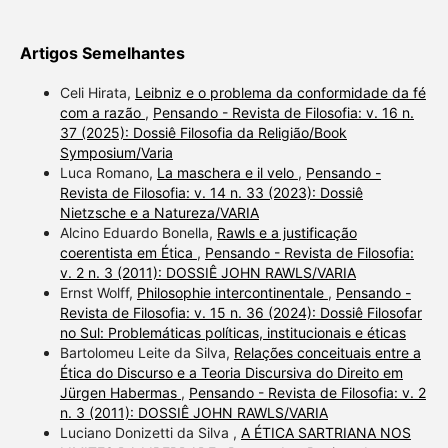
Artigos Semelhantes
Celi Hirata,
Leibniz e o problema da conformidade da fé
com a razão
,
Pensando - Revista de Filosofia: v. 16 n.
37 (2025): Dossiê Filosofia da Religião/Book
Symposium/Varia
Luca Romano,
La maschera e il velo
,
Pensando -
Revista de Filosofia: v. 14 n. 33 (2023): Dossiê
Nietzsche e a Natureza/VARIA
Alcino Eduardo Bonella,
Rawls e a justificação
coerentista em Ética
,
Pensando - Revista de Filosofia:
v. 2 n. 3 (2011): DOSSIÊ JOHN RAWLS/VARIA
Ernst Wolff,
Philosophie intercontinentale
,
Pensando -
Revista de Filosofia: v. 15 n. 36 (2024): Dossiê Filosofar
no Sul: Problemáticas políticas, institucionais e éticas
Bartolomeu Leite da Silva,
Relações conceituais entre a
Ética do Discurso e a Teoria Discursiva do Direito em
Jürgen Habermas
,
Pensando - Revista de Filosofia: v. 2
n. 3 (2011): DOSSIÊ JOHN RAWLS/VARIA
Luciano Donizetti da Silva ,
A ÉTICA SARTRIANA NOS