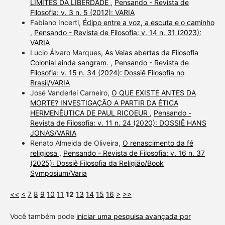
LIMITES DA LIBERDADE
,
Pensando - Revista de
Filosofia: v. 3 n. 5 (2012): VARIA
Fabiano Incerti,
Édipo entre a voz, a escuta e o caminho
,
Pensando - Revista de Filosofia: v. 14 n. 31 (2023):
VARIA
Lucio Álvaro Marques,
As Veias abertas da Filosofia
Colonial ainda sangram.
,
Pensando - Revista de
Filosofia: v. 15 n. 34 (2024): Dossiê Filosofia no
Brasil/VARIA
José Vanderlei Carneiro,
O QUE EXISTE ANTES DA
MORTE? INVESTIGAÇÃO A PARTIR DA ÉTICA
HERMENÊUTICA DE PAUL RICOEUR
,
Pensando -
Revista de Filosofia: v. 11 n. 24 (2020): DOSSIÊ HANS
JONAS/VARIA
Renato Almeida de Oliveira,
O renascimento da fé
religiosa
,
Pensando - Revista de Filosofia: v. 16 n. 37
(2025): Dossiê Filosofia da Religião/Book
Symposium/Varia
<<
<
7
8
9
10
11
12
13
14
15
16
>
>>
Você também pode
iniciar uma pesquisa avançada por