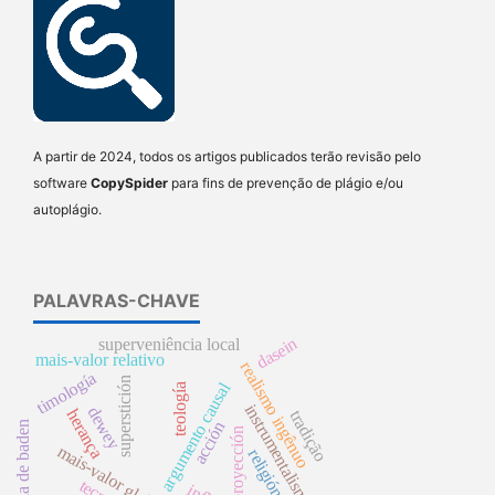
A partir de 2024, todos os artigos publicados terão revisão pelo
software
CopySpider
para fins de prevenção de plágio e/ou
autoplágio.
PALAVRAS-CHAVE
dasein
superveniência local
mais-valor relativo
realismo ingênuo
timología
superstición
argumento causal
teología
instrumentalismo
dewey
herança
tradição
acción
escola de baden
proyección
mais-valor global
religión