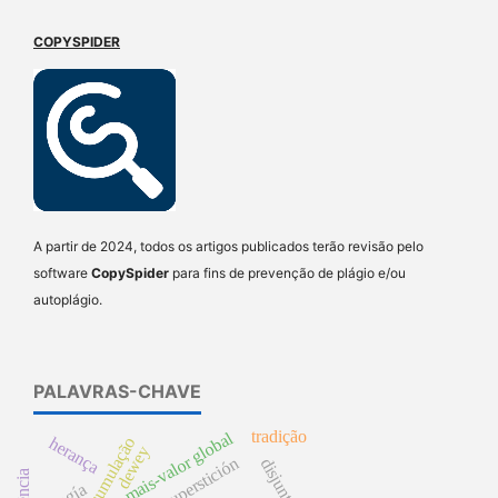
COPYSPIDER
A partir de 2024, todos os artigos publicados terão revisão pelo
software
CopySpider
para fins de prevenção de plágio e/ou
autoplágio.
PALAVRAS-CHAVE
tradição
mais-valor global
herança
dewey
superstición