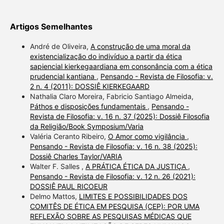
Artigos Semelhantes
André de Oliveira,
A construção de uma moral da
existencialização do indivíduo a partir da ética
sapiencial kierkegaardiana em consonância com a ética
prudencial kantiana
,
Pensando - Revista de Filosofia: v.
2 n. 4 (2011): DOSSIÊ KIERKEGAARD
Nathalia Claro Moreira, Fabricio Santiago Almeida,
Páthos e disposições fundamentais
,
Pensando -
Revista de Filosofia: v. 16 n. 37 (2025): Dossiê Filosofia
da Religião/Book Symposium/Varia
Valéria Ceranto Ribeiro,
O Amor como vigilância
,
Pensando - Revista de Filosofia: v. 16 n. 38 (2025):
Dossiê Charles Taylor/VARIA
Walter F. Salles ,
A PRÁTICA ÉTICA DA JUSTIÇA
,
Pensando - Revista de Filosofia: v. 12 n. 26 (2021):
DOSSIÊ PAUL RICOEUR
Delmo Mattos,
LIMITES E POSSIBILIDADES DOS
COMITÊS DE ÉTICA EM PESQUISA (CEP): POR UMA
REFLEXÃO SOBRE AS PESQUISAS MÉDICAS QUE