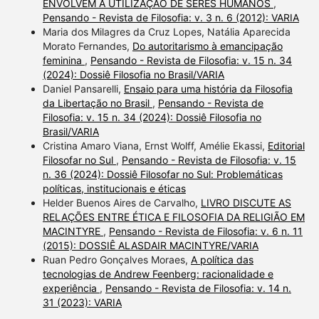
ENVOLVEM A UTILIZAÇÃO DE SERES HUMANOS
,
Pensando - Revista de Filosofia: v. 3 n. 6 (2012): VARIA
Maria dos Milagres da Cruz Lopes, Natália Aparecida
Morato Fernandes,
Do autoritarismo à emancipação
feminina
,
Pensando - Revista de Filosofia: v. 15 n. 34
(2024): Dossiê Filosofia no Brasil/VARIA
Daniel Pansarelli,
Ensaio para uma história da Filosofia
da Libertação no Brasil
,
Pensando - Revista de
Filosofia: v. 15 n. 34 (2024): Dossiê Filosofia no
Brasil/VARIA
Cristina Amaro Viana, Ernst Wolff, Amélie Ekassi,
Editorial
Filosofar no Sul
,
Pensando - Revista de Filosofia: v. 15
n. 36 (2024): Dossiê Filosofar no Sul: Problemáticas
políticas, institucionais e éticas
Helder Buenos Aires de Carvalho,
LIVRO DISCUTE AS
RELAÇÕES ENTRE ÉTICA E FILOSOFIA DA RELIGIÃO EM
MACINTYRE
,
Pensando - Revista de Filosofia: v. 6 n. 11
(2015): DOSSIÊ ALASDAIR MACINTYRE/VARIA
Ruan Pedro Gonçalves Moraes,
A política das
tecnologias de Andrew Feenberg: racionalidade e
experiência
,
Pensando - Revista de Filosofia: v. 14 n.
31 (2023): VARIA