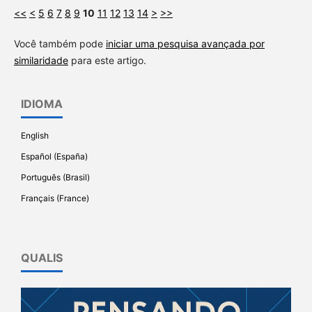
<<
<
5
6
7
8
9
10
11
12
13
14
>
>>
Você também pode
iniciar uma pesquisa avançada por
similaridade
para este artigo.
IDIOMA
English
Español (España)
Português (Brasil)
Français (France)
QUALIS