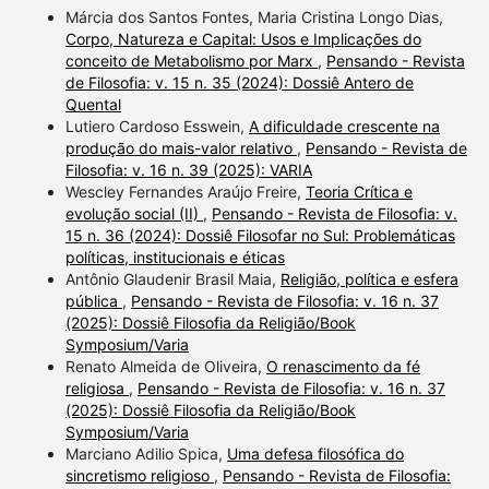
Márcia dos Santos Fontes, Maria Cristina Longo Dias,
Corpo, Natureza e Capital: Usos e Implicações do
conceito de Metabolismo por Marx
,
Pensando - Revista
de Filosofia: v. 15 n. 35 (2024): Dossiê Antero de
Quental
Lutiero Cardoso Esswein,
A dificuldade crescente na
produção do mais-valor relativo
,
Pensando - Revista de
Filosofia: v. 16 n. 39 (2025): VARIA
Wescley Fernandes Araújo Freire,
Teoria Crítica e
evolução social (II)
,
Pensando - Revista de Filosofia: v.
15 n. 36 (2024): Dossiê Filosofar no Sul: Problemáticas
políticas, institucionais e éticas
Antônio Glaudenir Brasil Maia,
Religião, política e esfera
pública
,
Pensando - Revista de Filosofia: v. 16 n. 37
(2025): Dossiê Filosofia da Religião/Book
Symposium/Varia
Renato Almeida de Oliveira,
O renascimento da fé
religiosa
,
Pensando - Revista de Filosofia: v. 16 n. 37
(2025): Dossiê Filosofia da Religião/Book
Symposium/Varia
Marciano Adilio Spica,
Uma defesa filosófica do
sincretismo religioso
,
Pensando - Revista de Filosofia: