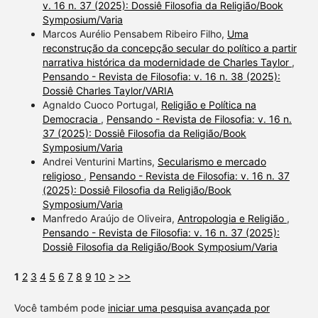
v. 16 n. 37 (2025): Dossiê Filosofia da Religião/Book
Symposium/Varia
Marcos Aurélio Pensabem Ribeiro Filho,
Uma
reconstrução da concepção secular do político a partir
narrativa histórica da modernidade de Charles Taylor
,
Pensando - Revista de Filosofia: v. 16 n. 38 (2025):
Dossiê Charles Taylor/VARIA
Agnaldo Cuoco Portugal,
Religião e Política na
Democracia
,
Pensando - Revista de Filosofia: v. 16 n.
37 (2025): Dossiê Filosofia da Religião/Book
Symposium/Varia
Andrei Venturini Martins,
Secularismo e mercado
religioso
,
Pensando - Revista de Filosofia: v. 16 n. 37
(2025): Dossiê Filosofia da Religião/Book
Symposium/Varia
Manfredo Araújo de Oliveira,
Antropologia e Religião
,
Pensando - Revista de Filosofia: v. 16 n. 37 (2025):
Dossiê Filosofia da Religião/Book Symposium/Varia
1
2
3
4
5
6
7
8
9
10
>
>>
Você também pode
iniciar uma pesquisa avançada por