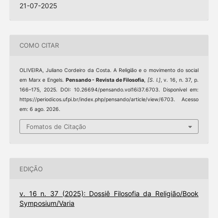
21-07-2025
COMO CITAR
OLIVEIRA, Juliano Cordeiro da Costa. A Religião e o movimento do social
em Marx e Engels.
Pensando - Revista de Filosofia
,
[S. l.]
, v. 16, n. 37, p.
166–175, 2025. DOI: 10.26694/pensando.vol16i37.6703. Disponível em:
https://periodicos.ufpi.br/index.php/pensando/article/view/6703. Acesso
em: 6 ago. 2026.
Fomatos de Citação
EDIÇÃO
v. 16 n. 37 (2025): Dossiê Filosofia da Religião/Book
Symposium/Varia