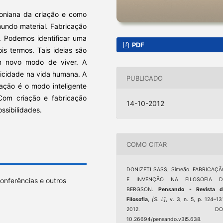
soniana da criação e como
undo material. Fabricação
. Podemos identificar uma
PDF
is termos. Tais ideias são
m novo modo de viver. A
elicidade na vida humana. A
PUBLICADO
cação é o modo inteligente
 Com criação e fabricação
14-10-2012
ssibilidades.
COMO CITAR
DONIZETI SASS, Simeão. FABRICAÇÃ
onferências e outros
E INVENÇÃO NA FILOSOFIA D
BERGSON.
Pensando - Revista d
Filosofia
,
[S. l.]
, v. 3, n. 5, p. 124–13
2012. DOI
10.26694/pensando.v3i5.638.