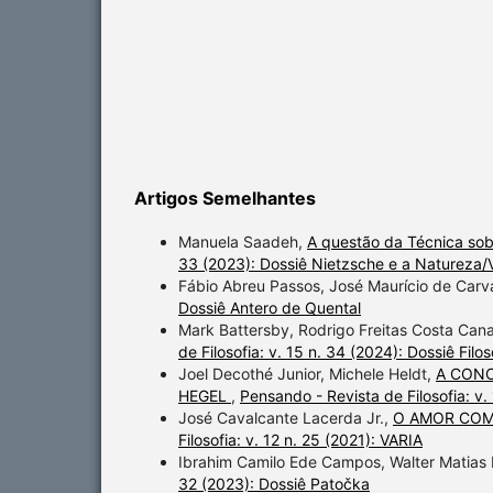
Artigos Semelhantes
Manuela Saadeh,
A questão da Técnica sob
33 (2023): Dossiê Nietzsche e a Natureza/
Fábio Abreu Passos, José Maurício de Carv
Dossiê Antero de Quental
Mark Battersby, Rodrigo Freitas Costa Cana
de Filosofia: v. 15 n. 34 (2024): Dossiê Filo
Joel Decothé Junior, Michele Heldt,
A CONC
HEGEL
,
Pensando - Revista de Filosofia: v.
José Cavalcante Lacerda Jr.,
O AMOR COM
Filosofia: v. 12 n. 25 (2021): VARIA
Ibrahim Camilo Ede Campos, Walter Matias
32 (2023): Dossiê Patočka