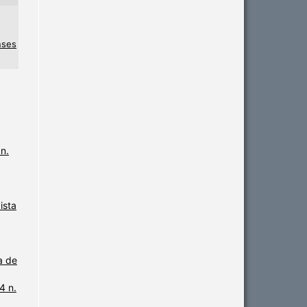
nses
 n.
ista
a de
4 n.