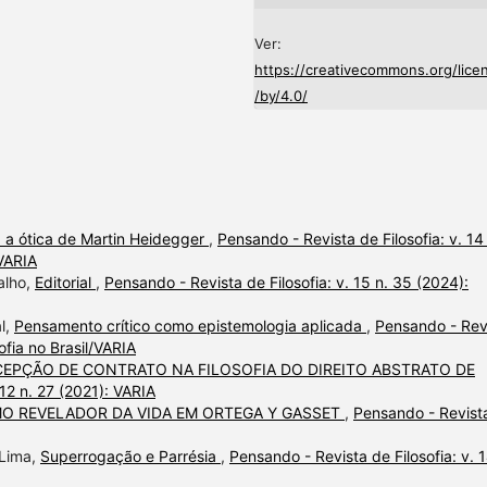
Ver:
https://creativecommons.org/lice
/by/4.0/
 a ótica de Martin Heidegger
,
Pensando - Revista de Filosofia: v. 14
VARIA
alho,
Editorial
,
Pensando - Revista de Filosofia: v. 15 n. 35 (2024):
l,
Pensamento crítico como epistemologia aplicada
,
Pensando - Rev
sofia no Brasil/VARIA
EPÇÃO DE CONTRATO NA FILOSOFIA DO DIREITO ABSTRATO DE
 12 n. 27 (2021): VARIA
O REVELADOR DA VIDA EM ORTEGA Y GASSET
,
Pensando - Revist
 Lima,
Superrogação e Parrésia
,
Pensando - Revista de Filosofia: v. 1