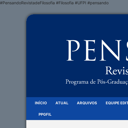
#PensandoRevistadeFilosofia #Filosofia #UFPI #pensando
INÍCIO
ATUAL
ARQUIVOS
EQUIPE EDI
PPGFIL