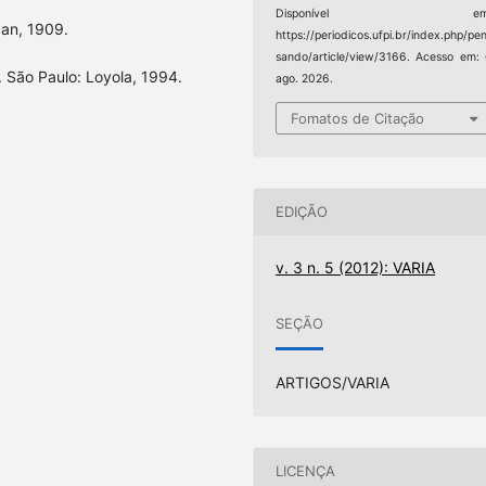
Disponível em
can, 1909.
https://periodicos.ufpi.br/index.php/pe
sando/article/view/3166. Acesso em:
o. São Paulo: Loyola, 1994.
ago. 2026.
Fomatos de Citação
EDIÇÃO
v. 3 n. 5 (2012): VARIA
SEÇÃO
ARTIGOS/VARIA
LICENÇA