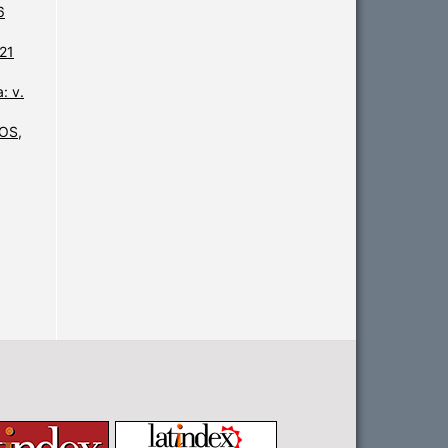
6
 21
: v.
OS,