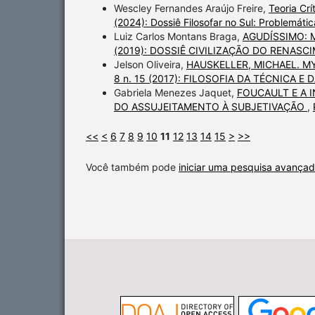
Wescley Fernandes Araújo Freire,
Teoria Crí
(2024): Dossiê Filosofar no Sul: Problemática
Luiz Carlos Montans Braga,
AGUDÍSSIMO: 
(2019): DOSSIÊ CIVILIZAÇÃO DO RENASC
Jelson Oliveira,
HAUSKELLER, MICHAEL. 
8 n. 15 (2017): FILOSOFIA DA TÉCNICA E
Gabriela Menezes Jaquet,
FOUCAULT E A 
DO ASSUJEITAMENTO À SUBJETIVAÇÃO
,
<<
<
6
7
8
9
10
11
12
13
14
15
>
>>
Você também pode
iniciar uma pesquisa avançad