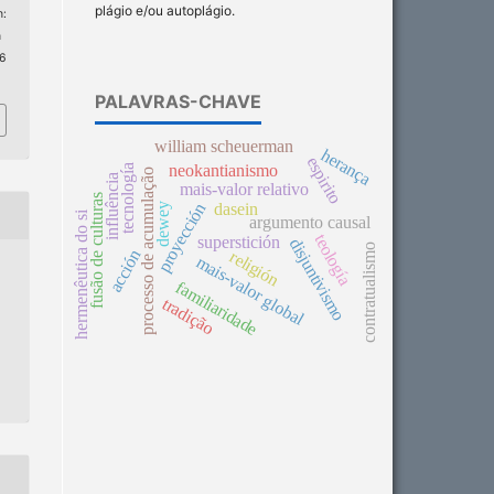
plágio e/ou autoplágio.
:
n
 6
PALAVRAS-CHAVE
william scheuerman
herança
espirito
neokantianismo
tecnología
processo de acumulação
influência
mais-valor relativo
fusão de culturas
proyección
dasein
dewey
hermenêutica do si
argumento causal
teología
superstición
disjuntivismo
contratualismo
acción
religión
mais-valor global
familiaridade
tradição