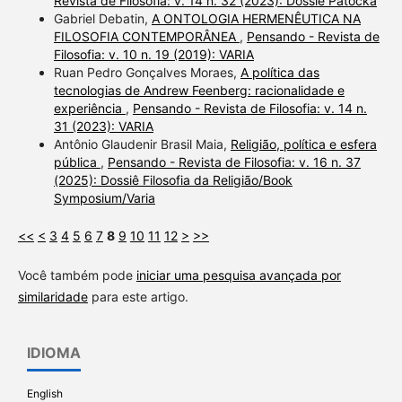
Revista de Filosofia: v. 14 n. 32 (2023): Dossiê Patočka
Gabriel Debatin,
A ONTOLOGIA HERMENÊUTICA NA
FILOSOFIA CONTEMPORÂNEA
,
Pensando - Revista de
Filosofia: v. 10 n. 19 (2019): VARIA
Ruan Pedro Gonçalves Moraes,
A política das
tecnologias de Andrew Feenberg: racionalidade e
experiência
,
Pensando - Revista de Filosofia: v. 14 n.
31 (2023): VARIA
Antônio Glaudenir Brasil Maia,
Religião, política e esfera
pública
,
Pensando - Revista de Filosofia: v. 16 n. 37
(2025): Dossiê Filosofia da Religião/Book
Symposium/Varia
<<
<
3
4
5
6
7
8
9
10
11
12
>
>>
Você também pode
iniciar uma pesquisa avançada por
similaridade
para este artigo.
IDIOMA
English