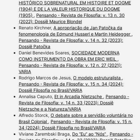
HISTÓRICO SOBRENATURAL EM HISTOIRE ET DOGME
(1904) E DE LA VALEUR HISTORIQUE DU DOGME
(1905)
,
Pensando - Revista de Filosofia: v. 13 n. 30
(2022): Dossiê Maurice Blondel
Renato Kirchner,
A apropriação de Jan Patočka da
fenomenologia de Edmund Husserl e Martin Heidegger
,
Pensando - Revista de Filosofia: v. 14 n. 32 (2023):
Dossiê Patočka
Daniel Benevides Soares,
SOCIEDADE MODERNA
COMO INSTRUMENTO DA OBRA EM ERIC WEIL
,
Pensando - Revista de Filosofia: v. 12 n. 27 (2021):
VARIA
Rodrigo Marcos de Jesus,
O modelo estruturalista
,
Pensando - Revista de Filosofia: v. 15 n. 34 (2024):
Dossiê Filosofia no Brasil/VARIA
Annalisa Caputo,
Et in Arcadia Nietzsche
,
Pensando -
Revista de Filosofia: v. 14 n. 33 (2023): Dossiê
Nietzsche e a Natureza/VARIA
Alfredo Storck,
O debate sobre a servidão voluntária no
Brasil Colonial
,
Pensando - Revista de Filosofia: v. 15 n.
34 (2024): Dossiê Filosofia no Brasil/VARIA
Viviane Zarembski Braga,
Do “Eu” ao “Nós”
,
Pensando -