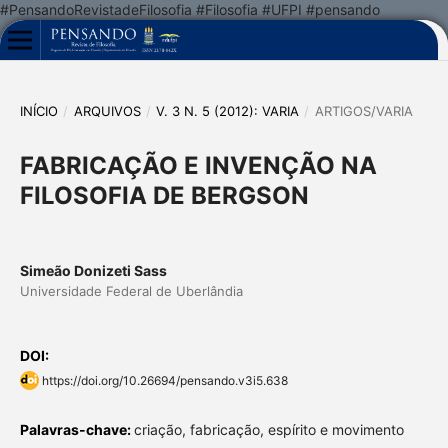
#PensandoRevistadeFilosofia #Filosofia #UFPI #pensando
INÍCIO
/
ARQUIVOS
/
V. 3 N. 5 (2012): VARIA
/
ARTIGOS/VARIA
FABRICAÇÃO E INVENÇÃO NA
FILOSOFIA DE BERGSON
Simeão Donizeti Sass
Universidade Federal de Uberlândia
DOI:
https://doi.org/10.26694/pensando.v3i5.638
Palavras-chave:
criação, fabricação, espírito e movimento