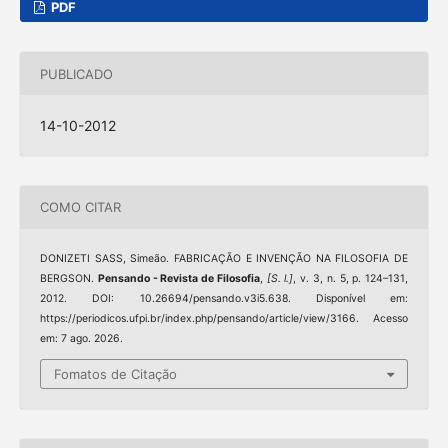
PDF
PUBLICADO
14-10-2012
COMO CITAR
DONIZETI SASS, Simeão. FABRICAÇÃO E INVENÇÃO NA FILOSOFIA DE
BERGSON.
Pensando - Revista de Filosofia
,
[S. l.]
, v. 3, n. 5, p. 124–131,
2012. DOI: 10.26694/pensando.v3i5.638. Disponível em:
https://periodicos.ufpi.br/index.php/pensando/article/view/3166. Acesso
em: 7 ago. 2026.
Fomatos de Citação