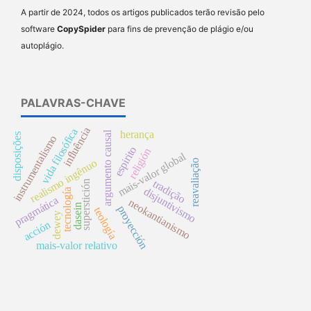
A partir de 2024, todos os artigos publicados terão revisão pelo
software
CopySpider
para fins de prevenção de plágio e/ou
autoplágio.
PALAVRAS-CHAVE
influência
vida filosófica
herança
argumento causal
disposições
instrumentalismo
espirito
religión
mais-valor global
realismo ingênuo
reavaliação
tradição
superstición
disjuntivismo
tecnología
pragmática
neokantianismo
dasein
proyección
teología
dewey
acción
mais-valor relativo