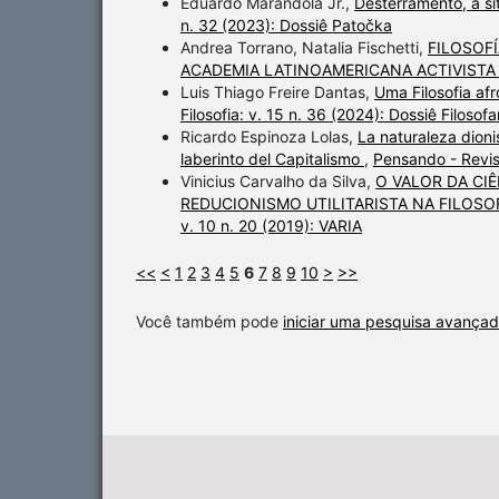
Eduardo Marandola Jr.,
Desterramento, a si
n. 32 (2023): Dossiê Patočka
Andrea Torrano, Natalia Fischetti,
FILOSOFÍ
ACADEMIA LATINOAMERICANA ACTIVIST
Luis Thiago Freire Dantas,
Uma Filosofia af
Filosofia: v. 15 n. 36 (2024): Dossiê Filosofa
Ricardo Espinoza Lolas,
La naturaleza dioni
laberinto del Capitalismo
,
Pensando - Revis
Vinicius Carvalho da Silva,
O VALOR DA CI
REDUCIONISMO UTILITARISTA NA FILOSOF
v. 10 n. 20 (2019): VARIA
<<
<
1
2
3
4
5
6
7
8
9
10
>
>>
Você também pode
iniciar uma pesquisa avançad