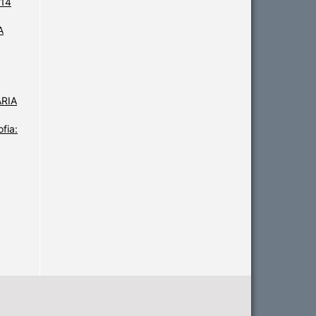
 14
A
ARIA
fia: