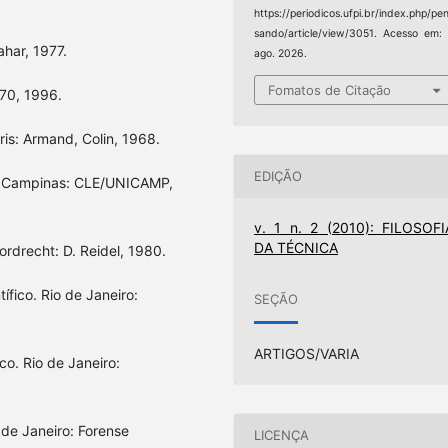
https://periodicos.ufpi.br/index.php/pe
sando/article/view/3051. Acesso em:
ahar, 1977.
ago. 2026.
Fomatos de Citação
 70, 1996.
aris: Armand, Colin, 1968.
EDIÇÃO
 2. Campinas: CLE/UNICAMP,
v. 1 n. 2 (2010): FILOSOFI
DA TÉCNICA
ordrecht: D. Reidel, 1980.
ífico. Rio de Janeiro:
SEÇÃO
ARTIGOS/VARIA
co. Rio de Janeiro:
 de Janeiro: Forense
LICENÇA