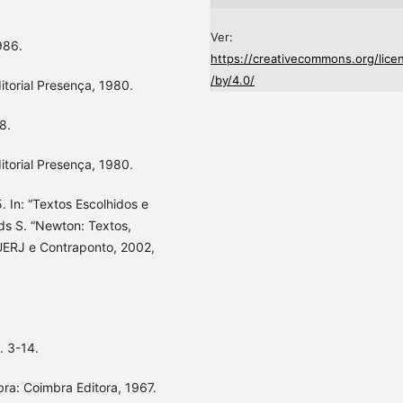
Ver:
986.
https://creativecommons.org/lice
/by/4.0/
itorial Presença, 1980.
8.
itorial Presença, 1980.
. In: “Textos Escolhidos e
ds S. “Newton: Textos,
UERJ e Contraponto, 2002,
. 3-14.
ra: Coimbra Editora, 1967.