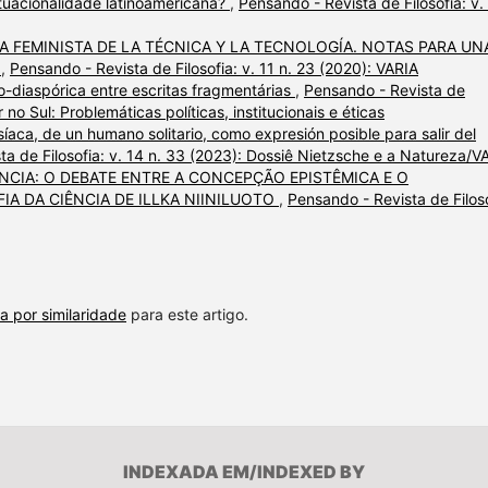
tuacionalidade latinoamericana?
,
Pensando - Revista de Filosofia: v.
A FEMINISTA DE LA TÉCNICA Y LA TECNOLOGÍA. NOTAS PARA UN
A
,
Pensando - Revista de Filosofia: v. 11 n. 23 (2020): VARIA
ro-diaspórica entre escritas fragmentárias
,
Pensando - Revista de
r no Sul: Problemáticas políticas, institucionais e éticas
síaca, de un humano solitario, como expresión posible para salir del
ta de Filosofia: v. 14 n. 33 (2023): Dossiê Nietzsche e a Natureza/V
ÊNCIA: O DEBATE ENTRE A CONCEPÇÃO EPISTÊMICA E O
IA DA CIÊNCIA DE ILLKA NIINILUOTO
,
Pensando - Revista de Filoso
a por similaridade
para este artigo.
INDEXADA EM/INDEXED BY