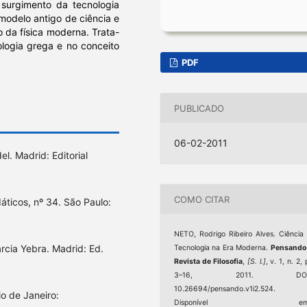
surgimento da tecnologia
modelo antigo de ciência e
 da física moderna. Trata-
ologia grega e no conceito
PDF
PUBLICADO
06-02-2011
el. Madrid: Editorial
COMO CITAR
idáticos, nº 34. São Paulo:
NETO, Rodrigo Ribeiro Alves. Ciência
Garcia Yebra. Madrid: Ed.
Tecnologia na Era Moderna.
Pensando
Revista de Filosofia
,
[S. l.]
, v. 1, n. 2, 
3–16, 2011. DOI
10.26694/pensando.v1i2.524.
io de Janeiro:
Disponível em