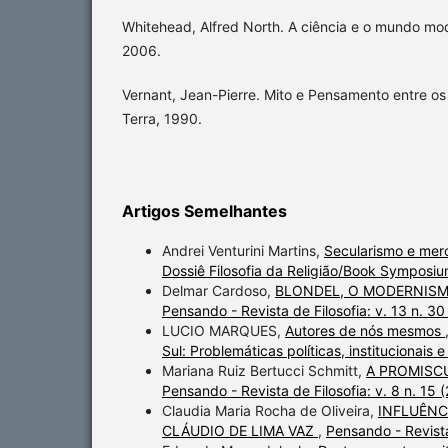
Whitehead, Alfred North. A ciência e o mundo mod
2006.
Vernant, Jean-Pierre. Mito e Pensamento entre os
Terra, 1990.
Artigos Semelhantes
Andrei Venturini Martins,
Secularismo e mer
Dossiê Filosofia da Religião/Book Symposiu
Delmar Cardoso,
BLONDEL, O MODERNISM
Pensando - Revista de Filosofia: v. 13 n. 3
LUCIO MARQUES,
Autores de nós mesmos
Sul: Problemáticas políticas, institucionais e
Mariana Ruiz Bertucci Schmitt,
A PROMISC
Pensando - Revista de Filosofia: v. 8 n.
Claudia Maria Rocha de Oliveira,
INFLUÊNC
CLÁUDIO DE LIMA VAZ
,
Pensando - Revista