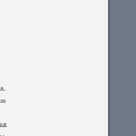
CA
,
 no
,
QUE