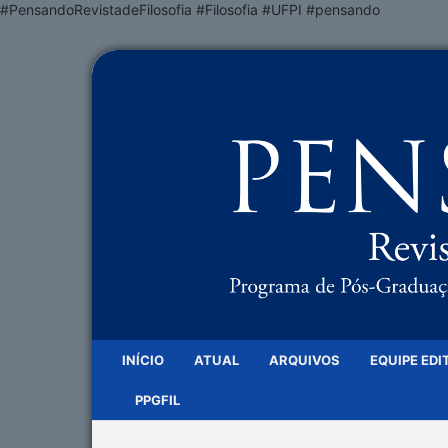
#PensandoRevistadeFilosofia #Filosofia #UFPI #pensando
INÍCIO
ATUAL
ARQUIVOS
EQUIPE EDI
PPGFIL