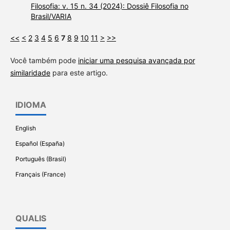
Filosofia: v. 15 n. 34 (2024): Dossiê Filosofia no
Brasil/VARIA
<<
<
2
3
4
5
6
7
8
9
10
11
>
>>
Você também pode
iniciar uma pesquisa avançada por
similaridade
para este artigo.
IDIOMA
English
Español (España)
Português (Brasil)
Français (France)
QUALIS