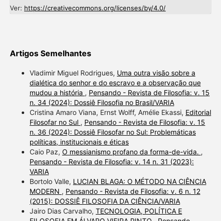
Ver:
https://creativecommons.org/licenses/by/4.0/
Artigos Semelhantes
Vladimir Miguel Rodrigues,
Uma outra visão sobre a
dialética do senhor e do escravo e a observação que
mudou a história
,
Pensando - Revista de Filosofia: v. 15
n. 34 (2024): Dossiê Filosofia no Brasil/VARIA
Cristina Amaro Viana, Ernst Wolff, Amélie Ekassi,
Editorial
Filosofar no Sul
,
Pensando - Revista de Filosofia: v. 15
n. 36 (2024): Dossiê Filosofar no Sul: Problemáticas
políticas, institucionais e éticas
Caio Paz,
O messianismo profano da forma-de-vida.
,
Pensando - Revista de Filosofia: v. 14 n. 31 (2023):
VARIA
Bortolo Valle,
LUCIAN BLAGA: O MÉTODO NA CIÊNCIA
MODERN
,
Pensando - Revista de Filosofia: v. 6 n. 12
(2015): DOSSIÊ FILOSOFIA DA CIÊNCIA/VARIA
Jairo Dias Carvalho,
TECNOLOGIA, POLÍTICA E
FILOSOFIA EM ÁLVARO VIEIRA PINTO
,
Pensando -