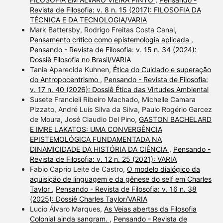
Revista de Filosofia: v. 8 n. 15 (2017): FILOSOFIA DA
TÉCNICA E DA TECNOLOGIA/VARIA
Mark Battersby, Rodrigo Freitas Costa Canal,
Pensamento crítico como epistemologia aplicada
,
Pensando - Revista de Filosofia: v. 15 n. 34 (2024):
Dossiê Filosofia no Brasil/VARIA
Tania Aparecida Kuhnen,
Ética do Cuidado e superação
do Antropocentrismo
,
Pensando - Revista de Filosofia:
v. 17 n. 40 (2026): Dossiê Ética das Virtudes Ambiental
Susete Francieli Ribeiro Machado, Michelle Camara
Pizzato, André Luís Silva da Silva, Paulo Rogério Garcez
de Moura, José Claudio Del Pino,
GASTON BACHELARD
E IMRE LAKATOS: UMA CONVERGÊNCIA
EPISTEMOLÓGICA FUNDAMENTADA NA
DINAMICIDADE DA HISTÓRIA DA CIÊNCIA
,
Pensando -
Revista de Filosofia: v. 12 n. 25 (2021): VARIA
Fabio Caprio Leite de Castro,
O modelo dialógico da
aquisição de linguagem e da gênese do self em Charles
Taylor
,
Pensando - Revista de Filosofia: v. 16 n. 38
(2025): Dossiê Charles Taylor/VARIA
Lucio Álvaro Marques,
As Veias abertas da Filosofia
Colonial ainda sangram.
,
Pensando - Revista de