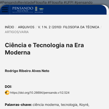
#PensandoRevistadeFilosofia #Filosofia #UFPI #pensando
INÍCIO
/
ARQUIVOS
/
V. 1 N. 2 (2010): FILOSOFIA DA TÉCNICA
/
ARTIGOS/VARIA
Ciência e Tecnologia na Era
Moderna
Rodrigo Ribeiro Alves Neto
DOI:
https://doi.org/10.26694/pensando.v1i2.524
Palavras-chave:
ciência moderna, tecnologia, Koyré,