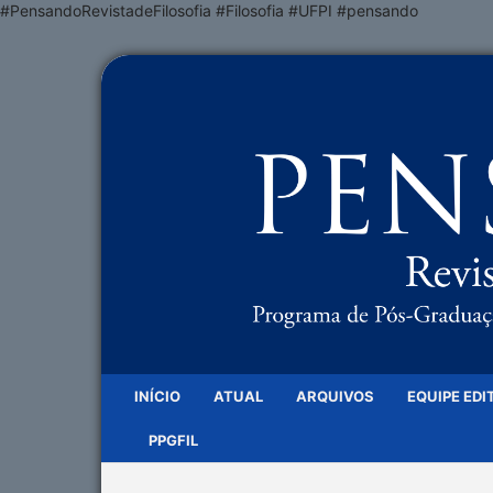
#PensandoRevistadeFilosofia #Filosofia #UFPI #pensando
INÍCIO
ATUAL
ARQUIVOS
EQUIPE EDI
PPGFIL