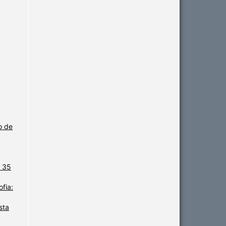
o de
. 35
fia:
sta