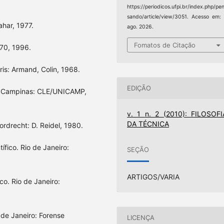
https://periodicos.ufpi.br/index.php/pe
sando/article/view/3051. Acesso em:
ahar, 1977.
ago. 2026.
Fomatos de Citação
 70, 1996.
aris: Armand, Colin, 1968.
EDIÇÃO
 2. Campinas: CLE/UNICAMP,
v. 1 n. 2 (2010): FILOSOFI
DA TÉCNICA
ordrecht: D. Reidel, 1980.
ífico. Rio de Janeiro:
SEÇÃO
ARTIGOS/VARIA
co. Rio de Janeiro:
 de Janeiro: Forense
LICENÇA