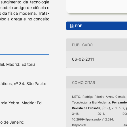
surgimento da tecnologia
modelo antigo de ciência e
 da física moderna. Trata-
ologia grega e no conceito
PDF
PUBLICADO
06-02-2011
el. Madrid: Editorial
COMO CITAR
idáticos, nº 34. São Paulo:
NETO, Rodrigo Ribeiro Alves. Ciência
Garcia Yebra. Madrid: Ed.
Tecnologia na Era Moderna.
Pensando
Revista de Filosofia
,
[S. l.]
, v. 1, n. 2, 
3–16, 2011. DOI
10.26694/pensando.v1i2.524.
io de Janeiro:
Disponível em