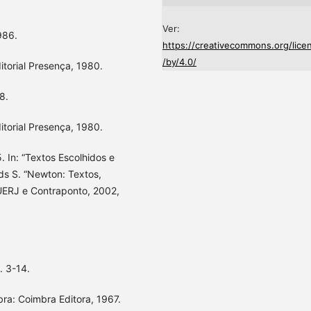
Ver:
986.
https://creativecommons.org/lice
/by/4.0/
itorial Presença, 1980.
8.
itorial Presença, 1980.
. In: “Textos Escolhidos e
ds S. “Newton: Textos,
UERJ e Contraponto, 2002,
. 3-14.
ra: Coimbra Editora, 1967.