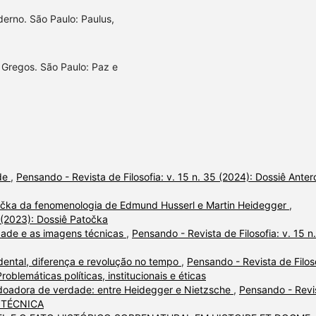
erno. São Paulo: Paulus,
 Gregos. São Paulo: Paz e
ade
,
Pensando - Revista de Filosofia: v. 15 n. 35 (2024): Dossiê Anter
očka da fenomenologia de Edmund Husserl e Martin Heidegger
,
2 (2023): Dossiê Patočka
lidade e as imagens técnicas
,
Pensando - Revista de Filosofia: v. 15 n
ental, diferença e revolução no tempo
,
Pensando - Revista de Filoso
roblemáticas políticas, institucionais e éticas
doadora de verdade: entre Heidegger e Nietzsche
,
Pensando - Revi
DA TÉCNICA