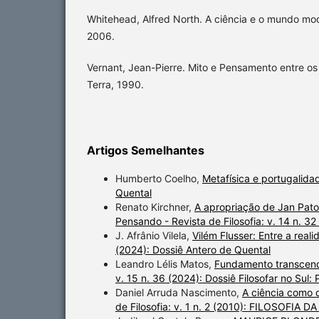
Whitehead, Alfred North. A ciência e o mundo mod
2006.
Vernant, Jean-Pierre. Mito e Pensamento entre os
Terra, 1990.
Artigos Semelhantes
Humberto Coelho,
Metafísica e portugalid
Quental
Renato Kirchner,
A apropriação de Jan Pat
Pensando - Revista de Filosofia: v. 14 n. 3
J. Afrânio Vilela,
Vilém Flusser: Entre a rea
(2024): Dossiê Antero de Quental
Leandro Lélis Matos,
Fundamento transcend
v. 15 n. 36 (2024): Dossiê Filosofar no Sul: P
Daniel Arruda Nascimento,
A ciência como 
de Filosofia: v. 1 n. 2 (2010): FILOSOFIA 