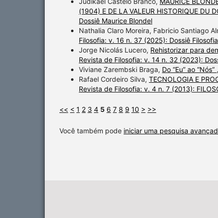
Judikael Castelo Branco,
MAURICE BLONDE
(1904) E DE LA VALEUR HISTORIQUE DU 
Dossiê Maurice Blondel
Nathalia Claro Moreira, Fabricio Santiago A
Filosofia: v. 16 n. 37 (2025): Dossiê Filoso
Jorge Nicolás Lucero,
Rehistorizar para dem
Revista de Filosofia: v. 14 n. 32 (2023): Do
Viviane Zarembski Braga,
Do “Eu” ao “Nós”
Rafael Cordeiro Silva,
TECNOLOGIA E PROG
Revista de Filosofia: v. 4 n. 7 (2013): FI
<<
<
1
2
3
4
5
6
7
8
9
10
>
>>
Você também pode
iniciar uma pesquisa avançad