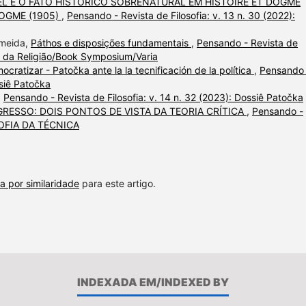
L E O FATO HISTÓRICO SOBRENATURAL EM HISTOIRE ET DOGME
DOGME (1905)
,
Pensando - Revista de Filosofia: v. 13 n. 30 (2022):
lmeida,
Páthos e disposições fundamentais
,
Pensando - Revista de
fia da Religião/Book Symposium/Varia
ocratizar - Patočka ante la la tecnificación de la política
,
Pensando 
ssiê Patočka
,
Pensando - Revista de Filosofia: v. 14 n. 32 (2023): Dossiê Patočka
RESSO: DOIS PONTOS DE VISTA DA TEORIA CRÍTICA
,
Pensando -
LOSOFIA DA TÉCNICA
a por similaridade
para este artigo.
INDEXADA EM/INDEXED BY