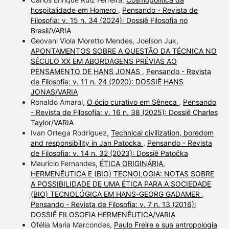
hospitalidade em Homero
,
Pensando - Revista de
Filosofia: v. 15 n. 34 (2024): Dossiê Filosofia no
Brasil/VARIA
Geovani Viola Moretto Mendes, Joelson Juk,
APONTAMENTOS SOBRE A QUESTÃO DA TÉCNICA NO
SÉCULO XX EM ABORDAGENS PRÉVIAS AO
PENSAMENTO DE HANS JONAS
,
Pensando - Revista
de Filosofia: v. 11 n. 24 (2020): DOSSIÊ HANS
JONAS/VARIA
Ronaldo Amaral,
O ócio curativo em Sêneca
,
Pensando
- Revista de Filosofia: v. 16 n. 38 (2025): Dossiê Charles
Taylor/VARIA
Ivan Ortega Rodriguez,
Technical civilization, boredom
and responsibility in Jan Patocka
,
Pensando - Revista
de Filosofia: v. 14 n. 32 (2023): Dossiê Patočka
Maurício Fernandes,
ÉTICA ORIGINÁRIA,
HERMENÊUTICA E (BIO) TECNOLOGIA: NOTAS SOBRE
A POSSIBILIDADE DE UMA ÉTICA PARA A SOCIEDADE
(BIO) TECNOLÓGICA EM HANS-GEORG GADAMER
,
Pensando - Revista de Filosofia: v. 7 n. 13 (2016):
DOSSIÊ FILOSOFIA HERMENÊUTICA/VARIA
Ofélia Maria Marcondes,
Paulo Freire e sua antropologia