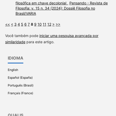
filosófica em chave decolonial
,
Pensando - Revista de
Filosofia: v. 15 n. 34 (2024): Dossiê Filosofia no
Brasil/VARIA
<<
<
3
4
5
6
7
8
9
10
11
12
>
>>
Você também pode
iniciar uma pesquisa avançada por
similaridade
para este artigo.
IDIOMA
English
Español (España)
Português (Brasil)
Français (France)
QUALIS