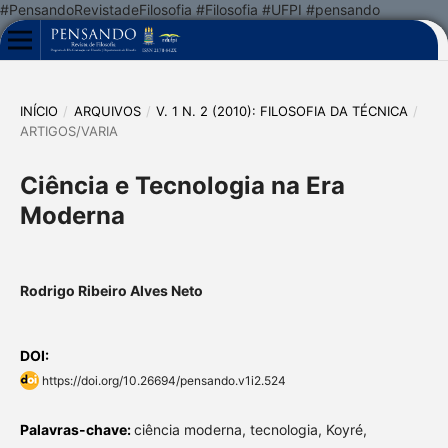
#PensandoRevistadeFilosofia #Filosofia #UFPI #pensando
INÍCIO
/
ARQUIVOS
/
V. 1 N. 2 (2010): FILOSOFIA DA TÉCNICA
/
ARTIGOS/VARIA
Ciência e Tecnologia na Era
Moderna
Rodrigo Ribeiro Alves Neto
DOI:
https://doi.org/10.26694/pensando.v1i2.524
Palavras-chave:
ciência moderna, tecnologia, Koyré,