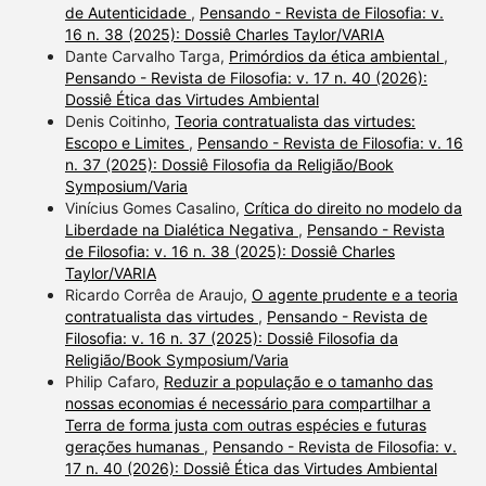
de Autenticidade
,
Pensando - Revista de Filosofia: v.
16 n. 38 (2025): Dossiê Charles Taylor/VARIA
Dante Carvalho Targa,
Primórdios da ética ambiental
,
Pensando - Revista de Filosofia: v. 17 n. 40 (2026):
Dossiê Ética das Virtudes Ambiental
Denis Coitinho,
Teoria contratualista das virtudes:
Escopo e Limites
,
Pensando - Revista de Filosofia: v. 16
n. 37 (2025): Dossiê Filosofia da Religião/Book
Symposium/Varia
Vinícius Gomes Casalino,
Crítica do direito no modelo da
Liberdade na Dialética Negativa
,
Pensando - Revista
de Filosofia: v. 16 n. 38 (2025): Dossiê Charles
Taylor/VARIA
Ricardo Corrêa de Araujo,
O agente prudente e a teoria
contratualista das virtudes
,
Pensando - Revista de
Filosofia: v. 16 n. 37 (2025): Dossiê Filosofia da
Religião/Book Symposium/Varia
Philip Cafaro,
Reduzir a população e o tamanho das
nossas economias é necessário para compartilhar a
Terra de forma justa com outras espécies e futuras
gerações humanas
,
Pensando - Revista de Filosofia: v.
17 n. 40 (2026): Dossiê Ética das Virtudes Ambiental