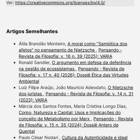
Ver:
https://creativecommons.org/licenses/by/4.0/
Artigos Semelhantes
Átila Brandão Monteiro,
A moral como "Semiótica dos
afetos" no pensamento de Nietzsche
,
Pensando -
Revista de Filosofia: v. 16 n. 39 (2025): VARIA
Ronald Sandler,
O argumento em defesa da deferência
na gestão de ecossistemas
,
Pensando - Revista de
Filosofia: v. 17 n. 40 (2026): Dossiê Ética das Virtudes
Ambiental
Luiz Filipe Araújo, João Maurício Adeodato,
O Nietzsche
dos juristas
,
Pensando - Revista de Filosofia: v. 14 n. 31
(2023): VARIA
Márcia dos Santos Fontes, Maria Cristina Longo Dias,
Corpo, Natureza e Capital: Usos e Implicações do
conceito de Metabolismo por Marx
,
Pensando - Revista
de Filosofia: v. 15 n. 35 (2024): Dossiê Antero de
Quental
Paulo César Nodari ,
Cultura da Autenticidade e ideal