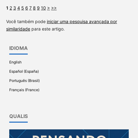
1
2
3
4
5
6
7
8
9
10
>
>>
Você também pode
iniciar uma pesquisa avançada por
similaridade
para este artigo.
IDIOMA
English
Español (España)
Português (Brasil)
Français (France)
QUALIS