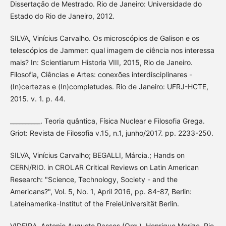
Dissertação de Mestrado. Rio de Janeiro: Universidade do
Estado do Rio de Janeiro, 2012.
SILVA, Vinícius Carvalho. Os microscópios de Galison e os
telescópios de Jammer: qual imagem de ciência nos interessa
mais? In: Scientiarum Historia VIII, 2015, Rio de Janeiro.
Filosofia, Ciências e Artes: conexões interdisciplinares -
(In)certezas e (In)completudes. Rio de Janeiro: UFRJ-HCTE,
2015. v. 1. p. 44.
__________. Teoria quântica, Física Nuclear e Filosofia Grega.
Griot: Revista de Filosofia v.15, n.1, junho/2017. pp. 2233-250.
SILVA, Vinícius Carvalho; BEGALLI, Márcia.; Hands on
CERN/RIO. in CROLAR Critical Reviews on Latin American
Research: "Science, Technology, Society - and the
Americans?", Vol. 5, No. 1, April 2016, pp. 84-87, Berlin:
Lateinamerika-Institut of the FreieUniversität Berlin.
VIDEIRA, Antonio Augusto Passos (Org.). Henrique Morize. Rio