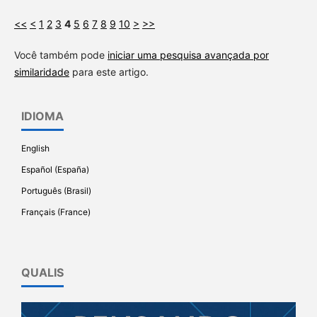
<<
<
1
2
3
4
5
6
7
8
9
10
>
>>
Você também pode
iniciar uma pesquisa avançada por
similaridade
para este artigo.
IDIOMA
English
Español (España)
Português (Brasil)
Français (France)
QUALIS