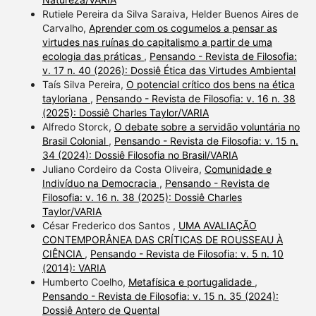
Rutiele Pereira da Silva Saraiva, Helder Buenos Aires de
Carvalho,
Aprender com os cogumelos a pensar as
virtudes nas ruínas do capitalismo a partir de uma
ecologia das práticas
,
Pensando - Revista de Filosofia:
v. 17 n. 40 (2026): Dossiê Ética das Virtudes Ambiental
Taís Silva Pereira,
O potencial crítico dos bens na ética
tayloriana
,
Pensando - Revista de Filosofia: v. 16 n. 38
(2025): Dossiê Charles Taylor/VARIA
Alfredo Storck,
O debate sobre a servidão voluntária no
Brasil Colonial
,
Pensando - Revista de Filosofia: v. 15 n.
34 (2024): Dossiê Filosofia no Brasil/VARIA
Juliano Cordeiro da Costa Oliveira,
Comunidade e
Indivíduo na Democracia
,
Pensando - Revista de
Filosofia: v. 16 n. 38 (2025): Dossiê Charles
Taylor/VARIA
César Frederico dos Santos ,
UMA AVALIAÇÃO
CONTEMPORÂNEA DAS CRÍTICAS DE ROUSSEAU À
CIÊNCIA
,
Pensando - Revista de Filosofia: v. 5 n. 10
(2014): VARIA
Humberto Coelho,
Metafísica e portugalidade
,
Pensando - Revista de Filosofia: v. 15 n. 35 (2024):
Dossiê Antero de Quental