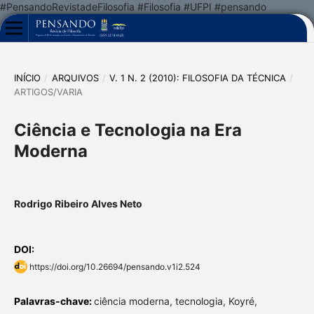
#PensandoRevistadeFilosofia #Filosofia #UFPI #pensando
INÍCIO
/
ARQUIVOS
/
V. 1 N. 2 (2010): FILOSOFIA DA TÉCNICA
/
ARTIGOS/VARIA
Ciência e Tecnologia na Era
Moderna
Rodrigo Ribeiro Alves Neto
DOI:
https://doi.org/10.26694/pensando.v1i2.524
Palavras-chave:
ciência moderna, tecnologia, Koyré,