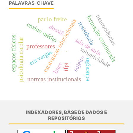
PALAVRAS-CHAVE
neurociências
formação continuada
paulo freire
estatísticas educacionais
resistência
ensino médio
dossiê
espaços físicos
sala de aula
psicologia escolar
professores
subjetividade
era vargas
.
sujeito
educação
bncc
ifpi
normas institucionais
INDEXADORES, BASE DE DADOS E
REPOSITÓRIOS