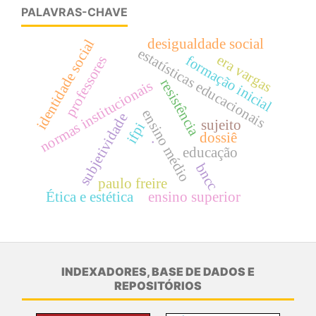
PALAVRAS-CHAVE
desigualdade social
identidade social
estatísticas educacionais
era vargas
formação inicial
professores
resistência
normas institucionais
ensino médio
subjetividade
sujeito
ifpi
dossiê
.
educação
bncc
paulo freire
Ética e estética
ensino superior
INDEXADORES, BASE DE DADOS E
REPOSITÓRIOS