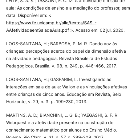
LEITE, S. A. S.; TASSONI, E. C. M. A afetividade em sala de
aula: As condições de ensino e a mediação do professor, sem
data. Disponível em: <
https://www.fe.unicamp.br/alle/textos/SASL-
AAfetividadeemSaladeAula.pdf
>. Acesso em: 02 jul. 2020.
LOOS-SANT’ANA, H.; BARBOSA, P. M. R. Dando voz às
crianças: percepções acerca do papel da dimensão afetiva
na atividade pedagógica. Revista Brasileira de Estudos
Pedagógicos, Brasília, v. 98, n. 249, p. 446-466, 2017.
LOOS-SANT’ANA, H.; GASPARIM, L. Investigando as
interações em sala de aula: Wallon e as vinculações afetivas
entre crianças de cinco anos. Educação em Revista, Belo
Horizonte, v. 29, n. 3, p. 199-230, 2013.
MARTINS, A. D.; BIANCHINI, L. G. B.; YAEGASHI, S. F. R.
Webquest e a afetividade presente na construção de
conhecimento matemático por alunos do Ensino Médio.
Bolema, Rio Claro, v. 31, n. 57, p. 289-309, 2017.