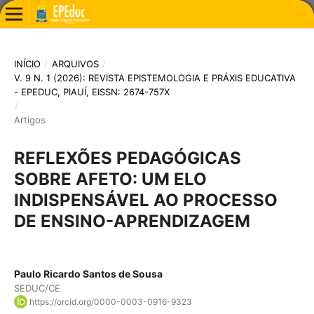
INÍCIO
/
ARQUIVOS
/
V. 9 N. 1 (2026): REVISTA EPISTEMOLOGIA E PRÁXIS EDUCATIVA
- EPEDUC, PIAUÍ, EISSN: 2674-757X
/
Artigos
REFLEXÕES PEDAGÓGICAS
SOBRE AFETO: UM ELO
INDISPENSÁVEL AO PROCESSO
DE ENSINO-APRENDIZAGEM
Paulo Ricardo Santos de Sousa
SEDUC/CE
https://orcid.org/0000-0003-0916-9323