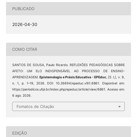
PUBLICADO
2026-04-30
COMO CITAR
SANTOS DE SOUSA, Paulo Ricardo. REFLEXÕES PEDAGÓGICAS SOBRE
AFETO: UM ELO INDISPENSÁVEL AO PROCESSO DE ENSINO-
APRENDIZAGEM.
Epistemologia e Práxis Educativa - EPEduc
,
[S. l.]
, v. 9,
n. 1, p. 1–19, 2026. DOI: 10.26694/epeduc.v9i1.6861. Disponível em:
https://periodicos.ufpi.br/index.php/epeduc/article/view/6861. Acesso em:
6 ago. 2026.
Fomatos de Citação
EDIÇÃO