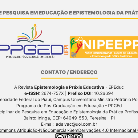
E PESQUISA EM EDUCAÇÃO E EPISTEMOLOGIA DA PRÁT
CONTATO / ENDEREÇO
A Revista
Epistemologia e Práxis Educativa
- EPEduc
e-ISSN
: 2674-757X |
Prefixo DOI
: 10.26694
ersidade Federal do Piauí, Campus Universitário Ministro Petrônio Por
Programa de Pós-Graduação em Educação - PPGEd
ciplinar de Pesquisa em Educação e Epistemologia da Prática Profis
Bairro: Ininga, CEP: 64049-550, Teresina - PI
E-mail:
adalvac@uol.com.br
Commons Atribuição-NãoComercial-SemDerivações 4.0 Internacional