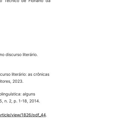
io Técnico de Floriano da
 discurso literário.
rso literário: as crônicas
tores, 2023.
inguística: alguns
, n. 2, p. 1-18, 2014.
article/view/1826/pdf_44
.