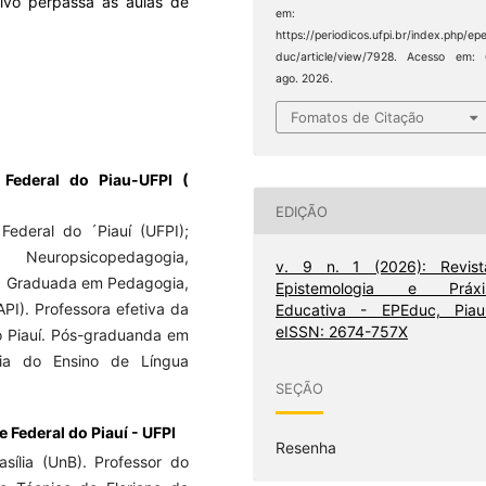
tivo perpassa as aulas de
em:
https://periodicos.ufpi.br/index.php/ep
duc/article/view/7928. Acesso em:
ago. 2026.
Fomatos de Citação
 Federal do Piau-UFPI (
EDIÇÃO
Federal do ´Piauí (UFPI);
icopedagogia,
v. 9 n. 1 (2026): Revist
); Graduada em Pedagogia,
Epistemologia e Práxi
PI). Professora efetiva da
Educativa - EPEduc, Piauí
eISSN: 2674-757X
o Piauí. Pós-graduanda em
ia do Ensino de Língua
SEÇÃO
 Federal do Piauí - UFPI
Resenha
sília (UnB). Professor do