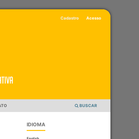
Cadastro
Acesso
ATO
BUSCAR
IDIOMA
/
English