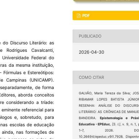
PDF
PUBLICADO
 do Discurso Literário: as
e Rodrigues Cavalcanti,
2026-04-30
 Universidade Federal do
ras da mesma instituição,
 Fórmulas e Estereótipos:
COMO CITAR
 de Campinas (UNICAMP).
s separadamente, de forma
GALVÃO, Maria Tereza da Silva; JO
Editores, aborda conceitos
RIBAMAR LOPES BATISTA JÚNIOR
re considerando a tríade:
RESENHA: ANÁLISE DO DISCURS
um eminente referencial para
LITERÁRIO: AS CRÔNICAS DE MANUE
ólogos e, sobretudo, para
BANDEIRA.
Epistemologia e Práxi
 nas escolas de educação
Educativa - EPEduc
,
[S. l.]
, v. 9, n. 1, 
1–7, 2026. DOI
, ainda, nas formações de
10.26694/epeduc.v9i1.7928. Disponív