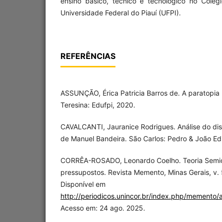
ensino básico, técnico e tecnológico no Colég
Universidade Federal do Piauí (UFPI).
REFERÊNCIAS
ASSUNÇÃO, Érica Patricia Barros de. A paratopia no
Teresina: Edufpi, 2020.
CAVALCANTI, Jauranice Rodrigues. Análise do discu
de Manuel Bandeira. São Carlos: Pedro & João Edi
CORRÊA-ROSADO, Leonardo Coelho. Teoria Semiol
pressupostos. Revista Memento, Minas Gerais, v. 5
Disponível em
http://periodicos.unincor.br/index.php/memento/
Acesso em: 24 ago. 2025.